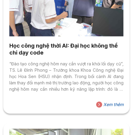
Học công nghệ thời AI: Đại học không thể
chỉ dạy code
“Đào tạo công nghệ hôm nay cần vượt ra khỏi lối dạy cũ”,
TS. Lê Đình Phong – Trưởng khoa Khoa Công nghệ Đại
học Hoa Sen (HSU) nhận định. Trong bối cảnh AI đang
làm thay đổi mạnh mẽ thị trường lao động, người học công
nghệ hôm nay cần nhiều hơn kỹ năng lập trình: đó là tư
duy hệ thống, khả năng ứng dụng, năng lực tự học và
thích ứng dài hạn. Trí tuệ nhân tạo (AI) đang tạo ra những
Xem thêm
thay đổi sâu rộng trong lĩnh vực công nghệ thông tin,
buộc người lao động...