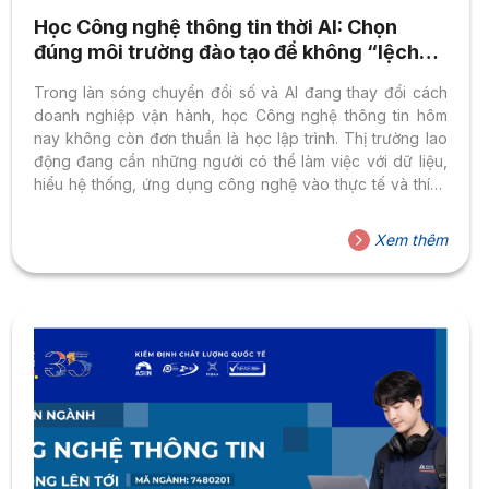
Học Công nghệ thông tin thời AI: Chọn
đúng môi trường đào tạo để không “lệch
nhịp” thị trường lao động
Trong làn sóng chuyển đổi số và AI đang thay đổi cách
doanh nghiệp vận hành, học Công nghệ thông tin hôm
nay không còn đơn thuần là học lập trình. Thị trường lao
động đang cần những người có thể làm việc với dữ liệu,
hiểu hệ thống, ứng dụng công nghệ vào thực tế và thích
nghi nhanh với những thay đổi liên tục của môi trường số.
Đó cũng là lý do ngày càng nhiều trường đại học điều
Xem thêm
chỉnh chương trình đào tạo IT theo hướng thực tiễn hơn,
liên ngành hơn và bám sát hơn...