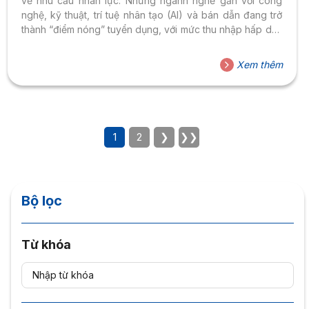
về nhu cầu nhân lực. Những ngành nghề gắn với công
nghệ, kỹ thuật, trí tuệ nhân tạo (AI) và bán dẫn đang trở
thành “điểm nóng” tuyển dụng, với mức thu nhập hấp dẫn
và cơ hội nghề nghiệp rộng mở. Theo nhiều báo cáo
quốc tế, các trung tâm công nghệ lớn tại châu Á như Đài
Xem thêm
Loan đang thiếu hụt hàng chục nghìn kỹ sư công nghệ,
đặc biệt trong các lĩnh vực...
1
2
❯
❯❯
Bộ lọc
Từ khóa