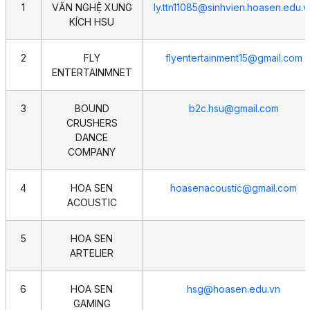
1
VĂN NGHỆ XUNG
ly.ttn11085@sinhvien.hoasen.edu.v
KÍCH HSU
2
FLY
flyentertainment15@gmail.com
ENTERTAINMNET
3
BOUND
b2c.hsu@gmail.com
CRUSHERS
DANCE
COMPANY
4
HOA SEN
hoasenacoustic@gmail.com
ACOUSTIC
5
HOA SEN
ARTELIER
6
HOA SEN
hsg@hoasen.edu.vn
GAMING