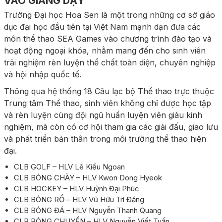
VÀO GIẢNG DẠY
Trường Đại học Hoa Sen là một trong những cơ sở giáo
dục đại học đầu tiên tại Việt Nam mạnh dạn đưa các
môn thể thao SEA Games vào chương trình đào tạo và
hoạt động ngoại khóa, nhằm mang đến cho sinh viên
trải nghiệm rèn luyện thể chất toàn diện, chuyên nghiệp
và hội nhập quốc tế.
Thông qua hệ thống 18 Câu lạc bộ Thể thao trực thuộc
Trung tâm Thể thao, sinh viên không chỉ được học tập
và rèn luyện cùng đội ngũ huấn luyện viên giàu kinh
nghiệm, mà còn có cơ hội tham gia các giải đấu, giao lưu
và phát triển bản thân trong môi trường thể thao hiện
đại.
CLB GOLF – HLV Lê Kiều Ngoan
CLB BÓNG CHÀY – HLV Kwon Dong Hyeok
CLB HOCKEY – HLV Huỳnh Đại Phúc
CLB BÓNG RỔ – HLV Vũ Hữu Trí Đăng
CLB BÓNG ĐÁ – HLV Nguyễn Thanh Quang
CLB BÓNG CHUYỀN – HLV Nguyễn Viết Tuấn