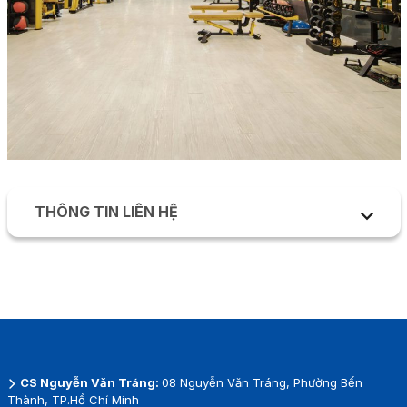
THÔNG TIN LIÊN HỆ
Địa chỉ: Phòng A.107 (lầu 1) – 7/1 Thành Thái,
P.14, Q.10
Email: hsusports@hoasen.edu.vn
Số điện thoại: 028 7309 1991 – ext: 4894
Hotline: 0906.800.096
CS Nguyễn Văn Tráng:
08 Nguyễn Văn Tráng, Phường Bến
Thành, TP.Hồ Chí Minh