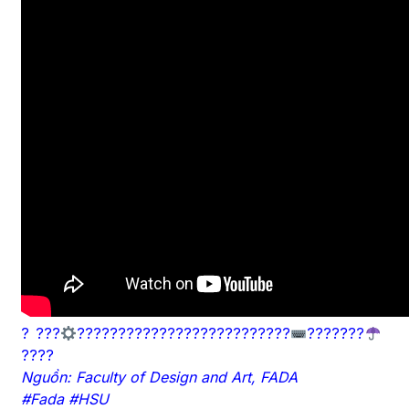
? ???
??????????????????????????
???????
????
Nguồn: Faculty of Design and Art, FADA
#Fada #HSU