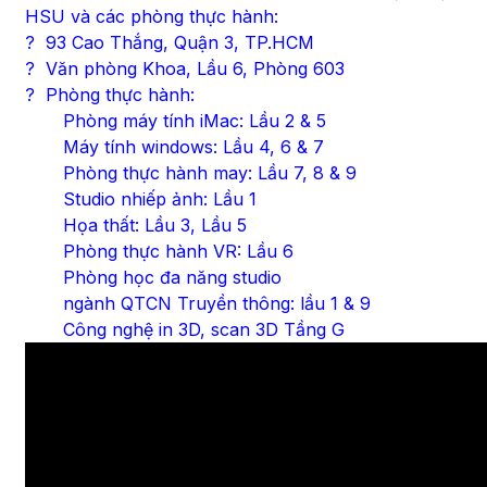
HSU và các phòng thực hành:
? 93 Cao Thắng, Quận 3, TP.HCM
? Văn phòng Khoa, Lầu 6, Phòng 603
? Phòng thực hành:
Phòng máy tính iMac: Lầu 2 & 5
Máy tính windows: Lầu 4, 6 & 7
Phòng thực hành may: Lầu 7, 8 & 9
Studio nhiếp ảnh: Lầu 1
Họa thất: Lầu 3, Lầu 5
Phòng thực hành VR: Lầu 6
Phòng học đa năng studio
ngành QTCN Truyền thông: lầu 1 & 9
Công nghệ in 3D, scan 3D Tầng G