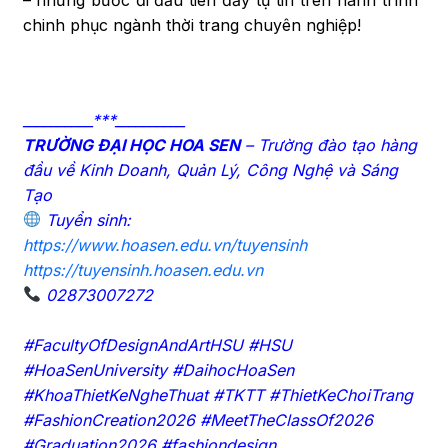
chinh phục ngành thời trang chuyên nghiệp!
__________***__________
TRƯỜNG ĐẠI HỌC HOA SEN
– Trường đào tạo hàng
đầu về Kinh Doanh, Quản Lý, Công Nghệ và Sáng
Tạo
Tuyển sinh:
https://www.hoasen.edu.vn/tuyensinh
https://tuyensinh.hoasen.edu.vn
02873007272
#FacultyOfDesignAndArtHSU #HSU
#HoaSenUniversity #DaihocHoaSen
#KhoaThietKeNgheThuat #TKTT #ThietKeChoiTrang
#FashionCreation2026 #MeetTheClassOf2026
#Graduation2026 #fashiondesign