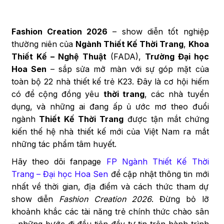
Fashion Creation 2026
– show diễn tốt nghiệp
thường niên của
Ngành Thiết Kế Thời Trang
,
Khoa
Thiết Kế – Nghệ Thuật
(FADA),
Trường Đại học
Hoa Sen
– sắp sửa mở màn với sự góp mặt của
toàn bộ 22 nhà thiết kế trẻ K23. Đây là cơ hội hiếm
có để cộng đồng yêu
thời trang
, các nhà tuyển
dụng, và những ai đang ấp ủ ước mơ theo đuổi
ngành
Thiết Kế Thời Trang
được tận mắt chứng
kiến thế hệ nhà thiết kế mới của Việt Nam ra mắt
những tác phẩm tâm huyết.
Hãy theo dõi fanpage
FP Ngành Thiết Kế Thời
Trang – Đại học Hoa Sen
để cập nhật thông tin mới
nhất về thời gian, địa điểm và cách thức tham dự
show diễn
Fashion Creation 2026
. Đừng bỏ lỡ
khoảnh khắc các tài năng trẻ chính thức chào sân
– những bước đi đầu tiên đầy tự tin trên hành trình