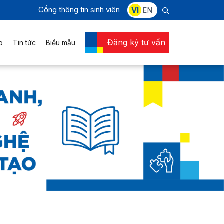
Cổng thông tin sinh viên
VI
EN
Đăng ký tư vấn
o
Tin tức
Biểu mẫu