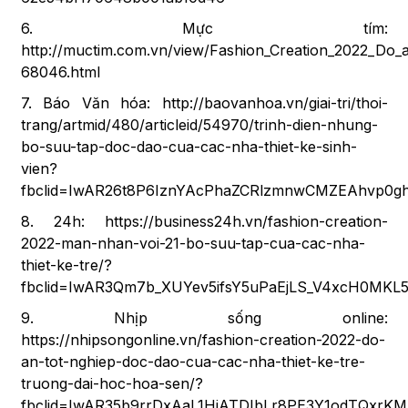
6. Mực tím:
http://muctim.com.vn/view/Fashion_Creation_2022_Do
68046.html
7. Báo Văn hóa:
http://baovanhoa.vn/giai-tri/thoi-
trang/artmid/480/articleid/54970/trinh-dien-nhung-
bo-suu-tap-doc-dao-cua-cac-nha-thiet-ke-sinh-
vien?
fbclid=IwAR26t8P6IznYAcPhaZCRlzmnwCMZEAhvp0gh
8. 24h:
https://business24h.vn/fashion-creation-
2022-man-nhan-voi-21-bo-suu-tap-cua-cac-nha-
thiet-ke-tre/?
fbclid=IwAR3Qm7b_XUYev5ifsY5uPaEjLS_V4xcH0MK
9. Nhịp sống online:
https://nhipsongonline.vn/fashion-creation-2022-do-
an-tot-nghiep-doc-dao-cua-cac-nha-thiet-ke-tre-
truong-dai-hoc-hoa-sen/?
fbclid=IwAR35b9rrDxAaL1HiATDIbLr8PE3Y1odTQxrKM