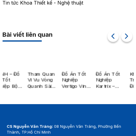
Tin tức Khoa Thiết kế - Nghệ thuật
Bài viết liên quan
Tham Quan
Đồ Án Tốt
Đồ Án Tốt
Khai Mạc
Vi Vu Vòng
Nghiệp
Nghiệp
Triển Lãm
Quanh Sài
Vertigo Vinyl
Kartrix –
Đồ Án Tốt
Gòn Bằng
– The Youth
Nhận Diện
Nghiệp Xuất
Xe Buýt 2
Entertainment
Thương
Sắc 2026
Tầng
Hub
Hiệu Đua Xe
(Ngành
Go-Kart
Thiết Kế Đồ
Trong Nhà
Họa &
Ngành Nghệ
CS Nguyễn Văn Tráng:
08 Nguyễn Văn Tráng, Phường Bến
Thuật Số)
Thành, TP.Hồ Chí Minh