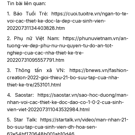
Tin bài liên quan:
1. Báo Tuổi Trẻ:
https://cuoi.tuoitre.vn/ngan-to-te-
voi-cac-thiet-ke-doc-la-dep-cua-sinh-vien-
20220731134403828.htm
2. Phụ nữ Việt Nam:
https://phunuvietnam.vn/an-
tuong-ve-dep-phu-nu-nu-quyen-tu-do-an-tot-
nghiep-cua-cac-nha-thiet-ke-tre-
20220731095557791.htm
3. Thông tấn xã VN:
https://bnews.vn/fashion-
creation-2022-gioi-thieu-21-bo-suu-tap-cua-nha-
thiet-ke-tre/253101.html
4. Saostar:
https://saostar.vn/sao-hoc-duong/man-
nhan-voi-cac-thiet-ke-doc-dao-co-1-0-2-cua-sinh-
vien-viet-202207311043532984.html
5. Star Talk:
https://startalk.vn/video/man-nhan-21-
bo-suu-tap-cua-sinh-vien-dh-hoa-sen-
62e54bf170648b001ab10d46