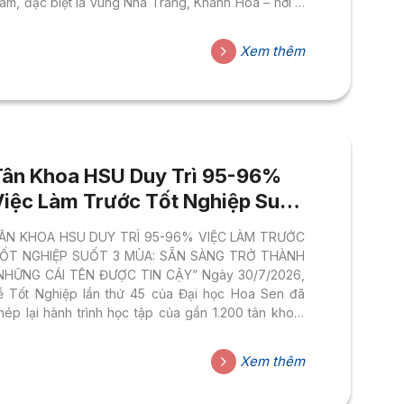
am, đặc biệt là vùng Nha Trang, Khánh Hòa – nơi lũ
uét, bão lớn và nước biển dâng liên tục đe dọa tính
ạng và tài sản người dân. Trước câu hỏi lớn “kiến
Xem thêm
rúc có thể bảo vệ con người ra sao trước sự giận dữ
ủa thiên nhiên”, sinh viên Nguyễn Thức Đạt,
gành...
Tân Khoa HSU Duy Trì 95-96%
Việc Làm Trước Tốt Nghiệp Suốt
3 Mùa: Sẵn Sàng Trở Thành
ÂN KHOA HSU DUY TRÌ 95-96% VIỆC LÀM TRƯỚC
Những Cái Tên Được Tin Cậy
ỐT NGHIỆP SUỐT 3 MÙA: SẴN SÀNG TRỞ THÀNH
NHỮNG CÁI TÊN ĐƯỢC TIN CẬY” Ngày 30/7/2026,
ễ Tốt Nghiệp lần thứ 45 của Đại học Hoa Sen đã
hép lại hành trình học tập của gần 1.200 tân khoa,
ánh dấu một cột mốc đáng nhớ trong chặng đường
5 năm đào tạo gắn liền với thực tiễn doanh nghiệp.
Xem thêm
hông chỉ là dịp tôn vinh những nỗ lực học tập, sự
iện năm nay còn hé lộ một con số đầy thuyết phục: