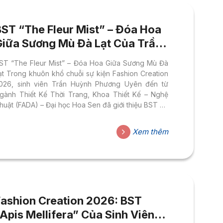
BST “The Fleur Mist” – Đóa Hoa
Giữa Sương Mù Đà Lạt Của Trần
Huỳnh Phương Uyên
ST “The Fleur Mist” – Đóa Hoa Giữa Sương Mù Đà
ạt Trong khuôn khổ chuỗi sự kiện Fashion Creation
026, sinh viên Trần Huỳnh Phương Uyên đến từ
gành Thiết Kế Thời Trang, Khoa Thiết Kế – Nghệ
huật (FADA) – Đại học Hoa Sen đã giới thiệu BST đồ
ưới Thu Đông mang tên “The Fleur Mist”. Lấy cảm
ứng từ Đà Lạt – thành phố ngàn hoa và cũng là
Xem thêm
hành phố sương mù nổi tiếng, bộ sưu tập là hành
rình đi tìm vẻ đẹp giao thoa giữa thiên nhiên và cảm
úc, giữa sự mong...
Fashion Creation 2026: BST
Apis Mellifera” Của Sinh Viên