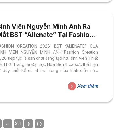
ỷ lệ việc làm của sinh...
Sinh Viên Nguyễn Minh Anh Ra
Mắt BST “Alienate” Tại Fashion
Creation 2026
ASHION CREATION 2026: BST “ALIENATE” CỦA
INH VIÊN NGUYỄN MINH ANH Fashion Creation
026 tiếp tục là sân chơi sáng tạo nơi sinh viên Thiết
ế Thời Trang tại Đại học Hoa Sen thỏa sức thể hiện
ư duy thiết kế cá nhân. Trong mùa trình diễn năm
ay, cái tên Nguyễn Minh Anh gây chú ý với bộ sưu
ập mang tên “Alienate” – một hành trình thời trang
Xem thêm
ầy táo bạo, nơi ranh giới giữa sự xa lạ và cái đẹp
ược xóa nhòa. Không chạy theo những chuẩn mực
uen thuộc, “Alienate” chọn cách tồn tại độc...
…
321
❯
❯❯