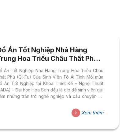
Đồ Án Tốt Nghiệp Nhà Hàng
Trung Hoa Triều Châu Thất Phủ
ủa Sinh Viên Tô Ái Tinh
ồ Án Tốt Nghiệp Nhà Hàng Trung Hoa Triều Châu
hất Phủ (Qi-Fu) Của Sinh Viên Tô Ái Tinh Mỗi mùa
ồ Án Tốt Nghiệp tại Khoa Thiết Kế – Nghệ Thuật
FADA) – Đại học Hoa Sen đều là dịp để sinh viên gửi
ắm những trăn trở nghề nghiệp và câu chuyện cá
hân vào từng không gian thiết kế. Trong đợt tốt
ghiệp năm nay, đề tài “Nhà hàng Trung Hoa – Triều
Xem thêm
hâu Thất Phủ (Qi-Fu)” của sinh viên Tô Ái Tinh,
gành Ngành Thiết Kế Nội Thất, mang đến một hành
rình đầy cảm xúc...