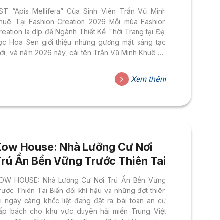
Trần Vũ Minh Khuê
ST “Apis Mellifera” Của Sinh Viên Trần Vũ Minh
huê Tại Fashion Creation 2026 Mỗi mùa Fashion
reation là dịp để Ngành Thiết Kế Thời Trang tại Đại
ọc Hoa Sen giới thiệu những gương mặt sáng tạo
ới, và năm 2026 này, cái tên Trần Vũ Minh Khuê đã
ể lại dấu ấn đặc biệt với bộ sưu tập (BST) mang tên
Apis Mellifera”. Lấy cảm hứng từ chính tên khoa học
Xem thêm
ủa loài ong mật, bộ sưu tập là một hành trình thị giác
ầy tinh tế, nơi vòng đời của loài ong, sắc màu rực rỡ
ủa...
Zow House: Nhà Lưỡng Cư Nơi
Trú Ẩn Bền Vững Trước Thiên Tai
OW HOUSE: Nhà Lưỡng Cư Nơi Trú Ẩn Bền Vững
rước Thiên Tai Biến đổi khí hậu và những đợt thiên
ai ngày càng khốc liệt đang đặt ra bài toán an cư
ấp bách cho khu vực duyên hải miền Trung Việt