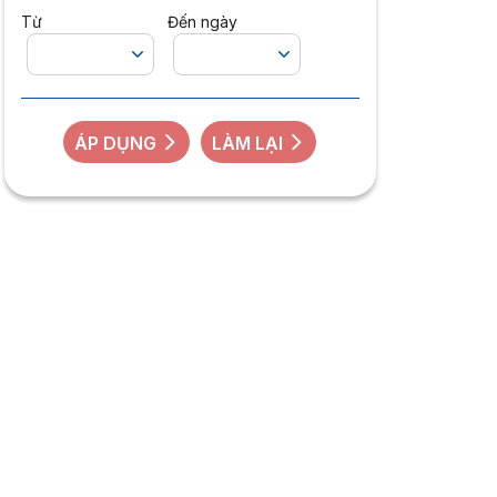
Từ
Đến ngày
ÁP DỤNG
LÀM LẠI