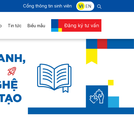
Cổng thông tin sinh viên
VI
EN
Đăng ký tư vấn
o
Tin tức
Biểu mẫu