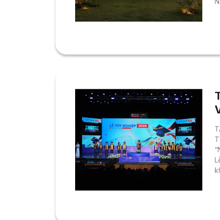
N
q
m
t
c
N
T
T
“
L
k
đ
3
K
k