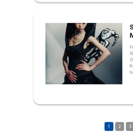
t
F
S
2
K
t
n
t
đ
đ
q
1
2
3