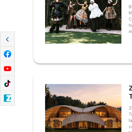
B
K
C
h
m
đ
“
c
đ
c
Z
T
t
c