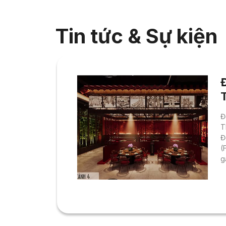
Tin tức & Sự kiện
C
Đ
T
Đ
(
g
n
n
C
n
t