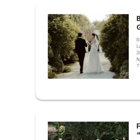
B
L
2
N
T
c
h
t
t
x
“