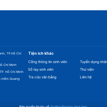
Tiện ích khác
nh, TP.Hồ Chí
Cổng thông tin sinh viên
Tuyển dụng nhâ
ồ Chí Minh
Sổ tay sinh viên
Thư viện
TP. Hồ Chí Minh
Tra cứu văn bằng
Liên hệ
ần mềm Quang
Bản quyền thuộc về
Trường Đại học Hoa Sen
.