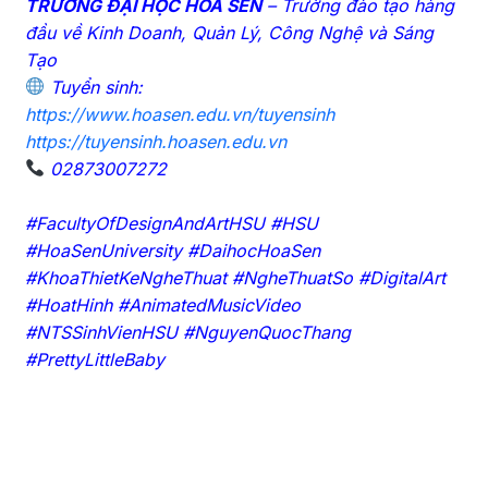
TRƯỜNG ĐẠI HỌC HOA SEN
– Trường đào tạo hàng
đầu về Kinh Doanh, Quản Lý, Công Nghệ và Sáng
Tạo
Tuyển sinh:
https://www.hoasen.edu.vn/tuyensinh
https://tuyensinh.hoasen.edu.vn
02873007272
#FacultyOfDesignAndArtHSU #HSU
#HoaSenUniversity #DaihocHoaSen
#KhoaThietKeNgheThuat #NgheThuatSo #DigitalArt
#HoatHinh #AnimatedMusicVideo
#NTSSinhVienHSU #NguyenQuocThang
#PrettyLittleBaby