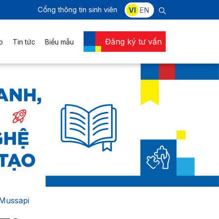
Cổng thông tin sinh viên
VI
EN
Đăng ký tư vấn
o
Tin tức
Biểu mẫu
Mussapi