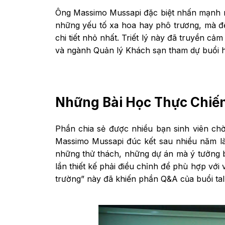
Ông Massimo Mussapi đặc biệt nhấn mạnh r
những yếu tố xa hoa hay phô trương, mà đế
chi tiết nhỏ nhất. Triết lý này đã truyền 
và ngành Quản lý Khách sạn tham dự buổi 
Những Bài Học Thực Chiế
Phần chia sẻ được nhiều bạn sinh viên ch
Massimo Mussapi đúc kết sau nhiều năm là
những thử thách, những dự án mà ý tưởng ba
lần thiết kế phải điều chỉnh để phù hợp vớ
trường” này đã khiến phần Q&A của buổi talk