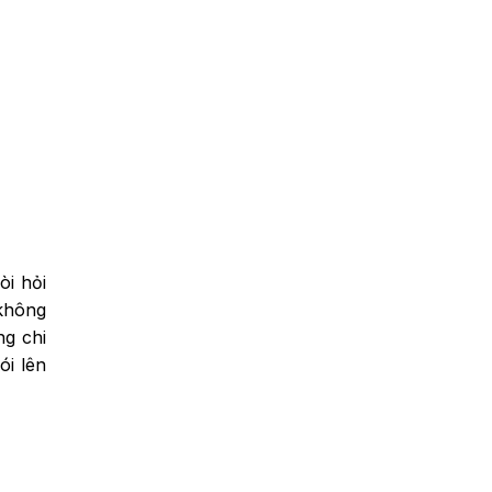
òi hỏi
 không
ng chi
ói lên