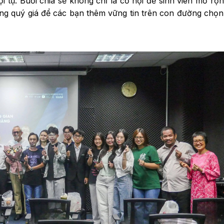
i tụ. Buổi chia sẻ không chỉ là cơ hội để sinh viên mở rộ
ng quý giá để các bạn thêm vững tin trên con đường chọ