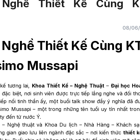
Nghề Thiết Kế Cùng K
08/06
Nghề Thiết Kế Cùng K
imo Mussapi
kế tương lai,
Khoa Thiết Kế – Nghệ Thuật
–
Đại học Ho
ặc biệt, nơi sinh viên được trực tiếp lắng nghe và đối tho
p nối tinh thần ấy, một buổi talk show đầy ý nghĩa đã đ
imo Mussapi – một trong những tên tuổi uy tín nhất tron
ity đến từ nước Ý.
kế – Nghệ thuật và Khoa Du lịch – Nhà Hàng – Khách sạ
g gian giao lưu liên ngành đặc sắc – nơi kiến thức
thiết k