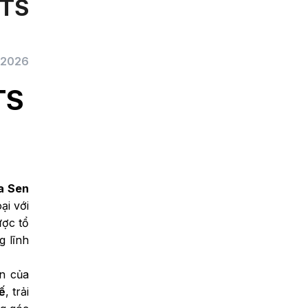
TS
/2026
TS
a Sen
ại với
ược tổ
g lĩnh
n của
ế
, trải