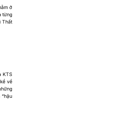
 nằm ở
a từng
 Thất
mà KTS
 kể về
 những
n “hậu