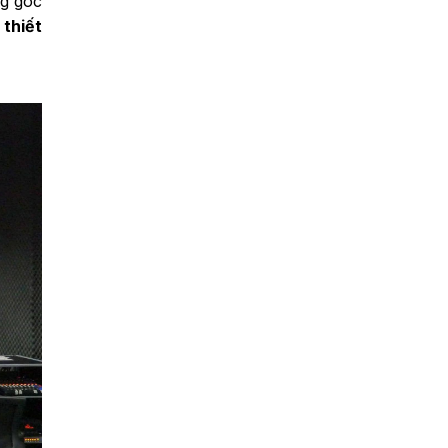
ng góc
n
thiết