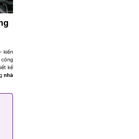
ng
– kiến
c công
iết kế
ng
nhà