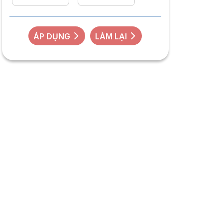
ÁP DỤNG
LÀM LẠI