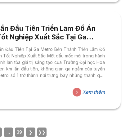
Lần Đầu Tiên Triển Lãm Đồ Án
Tốt Nghiệp Xuất Sắc Tại Ga
Metro Bến Thành
ần Đầu Tiên Tại Ga Metro Bến Thành Triển Lãm Đồ
n Tốt Nghiệp Xuất Sắc Một dấu mốc mới trong hành
rình lan tỏa giá trị sáng tạo của Trường Đại học Hoa
en khi lần đầu tiên, không gian ga ngầm của tuyến
etro số 1 trở thành nơi trưng bày những thành quả
ọc thuật xuất sắc nhất của sinh viên. Từ ngày 08
ến 15/08/2026, Khoa Thiết Kế – Nghệ Thuật (FADA)
Xem thêm
ổ chức triển lãm giới thiệu các Đồ Án Tốt Nghiệp nổi
ật thuộc Ngành Thiết Kế Đồ Họa và Ngành Nghệ
huật Số...
…
39
❯
❯❯