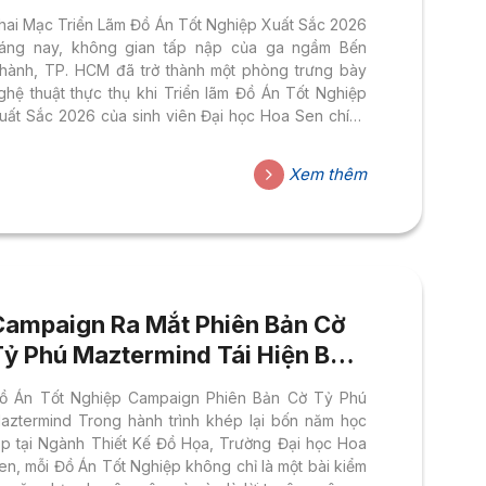
Thiết Kế Đồ Họa & Ngành Nghệ
hai Mạc Triển Lãm Đồ Án Tốt Nghiệp Xuất Sắc 2026
Thuật Số)
áng nay, không gian tấp nập của ga ngầm Bến
hành, TP. HCM đã trở thành một phòng trưng bày
ghệ thuật thực thụ khi Triển lãm Đồ Án Tốt Nghiệp
uất Sắc 2026 của sinh viên Đại học Hoa Sen chính
hức khai mạc, thu hút sự quan tâm đông đảo của
ông chúng và cộng đồng sáng tạo. Đây là dịp để
Xem thêm
hoa Thiết Kế – Nghệ Thuật (FADA) giới thiệu những
ản phẩm tốt nghiệp tiêu biểu nhất của sinh viên
gành Thiết Kế Đồ Họa...
Campaign Ra Mắt Phiên Bản Cờ
Tỷ Phú Maztermind Tái Hiện Bản
Đồ TP.HCM Sau Sáp Nhập
ồ Án Tốt Nghiệp Campaign Phiên Bản Cờ Tỷ Phú
aztermind Trong hành trình khép lại bốn năm học
ập tại Ngành Thiết Kế Đồ Họa, Trường Đại học Hoa
en, mỗi Đồ Án Tốt Nghiệp không chỉ là một bài kiểm