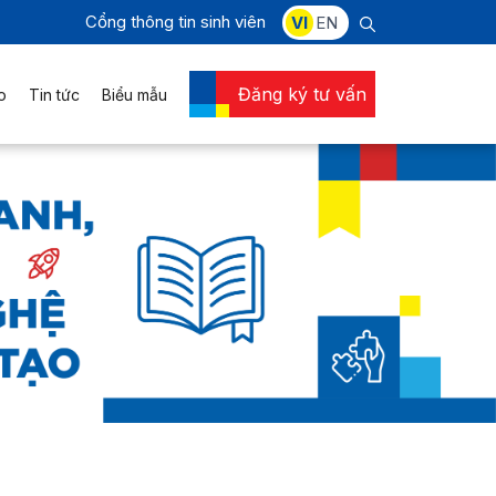
Cổng thông tin sinh viên
VI
EN
Đăng ký tư vấn
o
Tin tức
Biểu mẫu