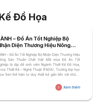
 Kế Đồ Họa
LÀNH – Đồ Án Tốt Nghiệp Bộ
Nhận Diện Thương Hiệu Nông
Sản Thuần Chất Việt
ÀNH – Đồ Án Tốt Nghiệp Bộ Nhận Diện Thương Hiệu
ông Sản Thuần Chất Việt Mỗi mùa Đồ Án Tốt
ghiệp là dịp để sinh viên Ngành Thiết Kế Đồ Họa,
hoa Thiết Kế – Nghệ Thuật (FADA), Trường Đại học
oa Sen thể hiện tư duy thiết kế gắn liền với những
ấn đề thiết thực của đời sống. Trong đợt bảo vệ lần
ày, sinh viên Phạm Trần Mỹ Duyên mang đến đồ án
Xem thêm
ÀNH – bộ nhận diện thương hiệu cho hệ thống bán
ẻ nông sản thuần chất Việt, hướng đến những sản
hẩm nông...