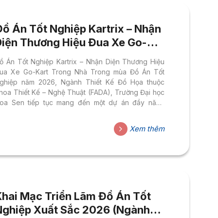
Đồ Án Tốt Nghiệp Kartrix – Nhận
Diện Thương Hiệu Đua Xe Go-
Kart Trong Nhà
ồ Án Tốt Nghiệp Kartrix – Nhận Diện Thương Hiệu
ua Xe Go-Kart Trong Nhà Trong mùa Đồ Án Tốt
ghiệp năm 2026, Ngành Thiết Kế Đồ Họa thuộc
hoa Thiết Kế – Nghệ Thuật (FADA), Trường Đại học
oa Sen tiếp tục mang đến một dự án đầy năng
ượng và tính ứng dụng cao: KARTRIX – hệ thống
hận diện thương hiệu dành cho tổ hợp đua xe Go-
Xem thêm
art trong nhà. Không dừng lại ở một bài tập học
huật thông thường, đồ án đặt ra câu hỏi về khả năng
iến trải nghiệm tốc độ thành một...
Khai Mạc Triển Lãm Đồ Án Tốt
Nghiệp Xuất Sắc 2026 (Ngành