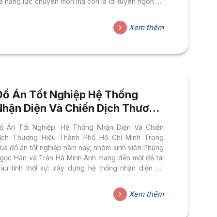
ra năng lực chuyên môn mà còn là lời tuyên ngôn về
ách sinh viên nhìn nhận thế giới xung quanh. Với đồ
n mang tên Campaign Phiên Bản Cờ Tỷ Phú
Xem thêm
aztermind, hai sinh viên Huỳnh Dĩ An và Khâu Yến
y đã chọn một hướng tiếp cận táo bạo: biến những
hay đổi địa giới hành...
Đồ Án Tốt Nghiệp Hệ Thống
Nhận Diện Và Chiến Dịch Thương
Hiệu Thành Phố Hồ Chí Minh
ồ Án Tốt Nghiệp: Hệ Thống Nhận Diện Và Chiến
ịch Thương Hiệu Thành Phố Hồ Chí Minh Trong
ùa đồ án tốt nghiệp năm nay, nhóm sinh viên Phùng
gọc Hân và Trần Hà Minh Anh mang đến một đề tài
iàu tính thời sự: xây dựng hệ thống nhận diện và
hiến dịch ra mắt thương hiệu cho Thành phố Hồ Chí
inh trong giai đoạn phát triển mới. Không dừng lại ở
Xem thêm
ột bộ nhận diện tĩnh, đồ án đặt câu hỏi về cách một
iêu đô thị đa trung tâm có thể kể câu chuyện về...