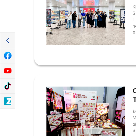
K
S
T
n
X
t
c
K
s
N
Đ
M
t
S