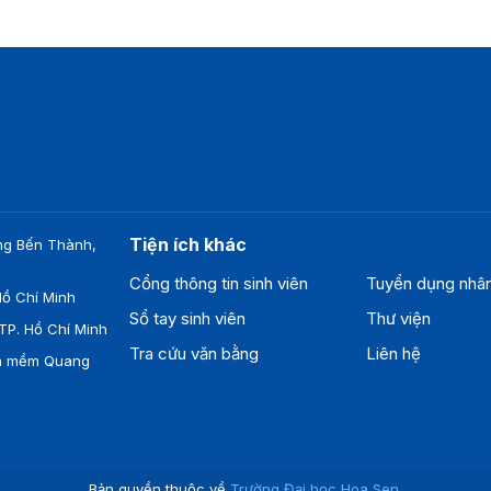
Tiện ích khác
ng Bến Thành,
Cổng thông tin sinh viên
Tuyển dụng nhâ
ồ Chí Minh
Sổ tay sinh viên
Thư viện
TP. Hồ Chí Minh
Tra cứu văn bằng
Liên hệ
ần mềm Quang
Bản quyền thuộc về
Trường Đại học Hoa Sen
.