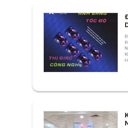
Đ
Đ
N
K
H
l
n
K
t
b