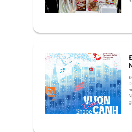
t
c
á
M
V
t
Đ
D
m
N
g
c
M
m
s