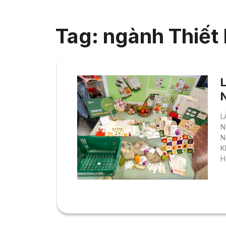
Tag: ngành Thiết
L
N
N
K
H
v
n
L
l
p