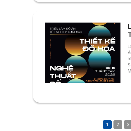
L
Á
t
S
M
h
đ
t
b
T
1
2
3