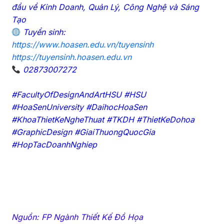
đầu về Kinh Doanh, Quản Lý, Công Nghệ và Sáng
Tạo
Tuyển sinh:
https://www.hoasen.edu.vn/tuyensinh
https://tuyensinh.hoasen.edu.vn
02873007272
#FacultyOfDesignAndArtHSU #HSU
#HoaSenUniversity #DaihocHoaSen
#KhoaThietKeNgheThuat #TKDH #ThietKeDohoa
#GraphicDesign #GiaiThuongQuocGia
#HopTacDoanhNghiep
Nguồn: FP Ngành Thiết Kế Đồ Họa