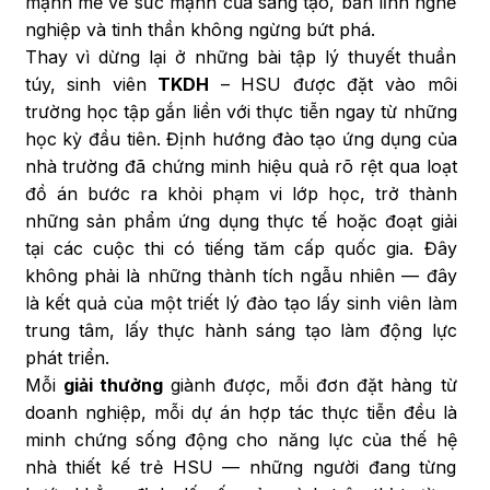
mạnh mẽ về sức mạnh của sáng tạo, bản lĩnh nghề
nghiệp và tinh thần không ngừng bứt phá.
Thay vì dừng lại ở những bài tập lý thuyết thuần
túy, sinh viên
TKDH
– HSU được đặt vào môi
trường học tập gắn liền với thực tiễn ngay từ những
học kỳ đầu tiên. Định hướng đào tạo ứng dụng của
nhà trường đã chứng minh hiệu quả rõ rệt qua loạt
đồ án bước ra khỏi phạm vi lớp học, trở thành
những sản phẩm ứng dụng thực tế hoặc đoạt giải
tại các cuộc thi có tiếng tăm cấp quốc gia. Đây
không phải là những thành tích ngẫu nhiên — đây
là kết quả của một triết lý đào tạo lấy sinh viên làm
trung tâm, lấy thực hành sáng tạo làm động lực
phát triển.
Mỗi
giải thưởng
giành được, mỗi đơn đặt hàng từ
doanh nghiệp, mỗi dự án hợp tác thực tiễn đều là
minh chứng sống động cho năng lực của thế hệ
nhà thiết kế trẻ HSU — những người đang từng