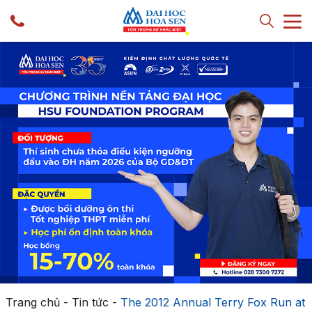
Trang chủ
-
Tin tức
-
The 2012 Annual Terry Fox Run at