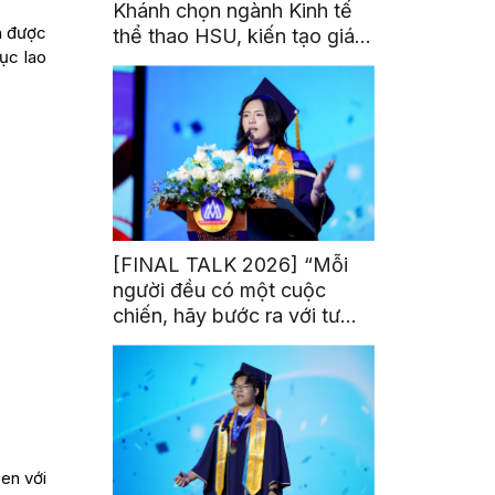
Khánh chọn ngành Kinh tế
n được
thể thao HSU, kiến tạo giá
ục lao
trị từ đam mê thể thao
[FINAL TALK 2026] “Mỗi
người đều có một cuộc
chiến, hãy bước ra với tư
thế của người chiến thắng”
Sen với