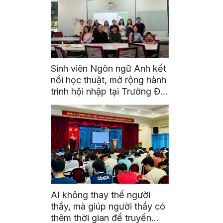
Sinh viên Ngôn ngữ Anh kết
nối học thuật, mở rộng hành
trình hội nhập tại Trường Đại
học Quốc gia Malaysia
AI không thay thế người
thầy, mà giúp người thầy có
thêm thời gian để truyền