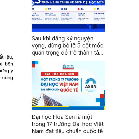
Sau khi đăng ký nguyện
vọng, đừng bỏ lỡ 5 cột mốc
quan trọng để trở thành tân
t liệu,
sinh viên HSU
ài bên
hững ý
u cũng
Đại học Hoa Sen là một
trong 17 trường Đại học Việt
Nam đạt tiêu chuẩn quốc tế