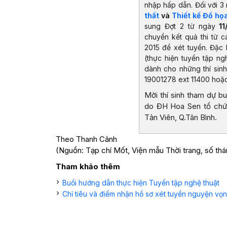
nhập hấp dẫn. Đối với 
thất
và
Thiết kế Đồ họ
sung Đợt 2 từ ngày
1
chuyển kết quả thi từ c
2015 để xét tuyển. Đặc 
(thực hiện tuyển tập ng
dành cho những thí sinh 
19001278 ext 11400 hoặ
Mời thí sinh tham dự b
do ĐH Hoa Sen tổ chức 
Tản Viên, Q.Tân Bình.
Theo Thanh Cảnh
(Nguồn: Tạp chí Mốt, Viện mẫu Thời trang, số thá
Tham khảo thêm
Buổi hướng dẫn thực hiện Tuyển tập nghệ thuật
Chỉ tiêu và điểm nhận hồ sơ xét tuyển nguyện vọ