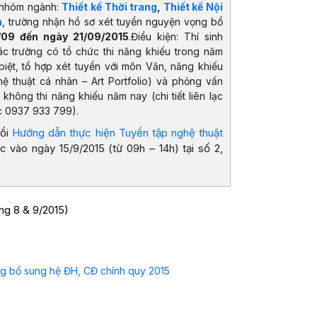
3 nhóm ngành:
Thiết kế Thời trang
,
Thiết kế Nội
a
, trường nhận hồ sơ xét tuyển nguyện vọng bổ
1/09 đến ngày 21/09/2015
.Điều kiện: Thí sinh
ác trường có tổ chức thi năng khiếu trong năm
biệt, tổ hợp xét tuyển với môn Văn, năng khiếu
hệ thuật cá nhân – Art Portfolio) và phỏng vấn
không thi năng khiếu năm nay (chi tiết liên lạc
c 0937 933 799).
uổi
Hướng dẫn thực hiện Tuyển tập nghệ thuật
vào ngày 15/9/2015 (từ 09h – 14h) tại số 2,
ng 8 & 9/2015)
ng bổ sung hệ ĐH, CĐ chính quy 2015