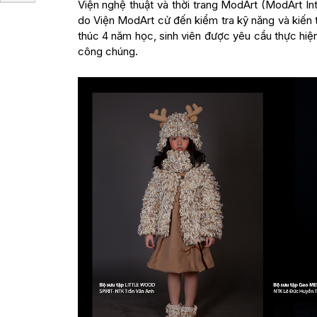
Viện nghệ thuật và thời trang ModArt (ModArt Int
do Viện ModArt cử đến kiểm tra kỹ năng và kiến
thúc 4 năm học, sinh viên được yêu cầu thực hiện
công chúng.