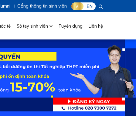
lumni
Cổng thông tin sinh viên
VI
EN
uốc tế
Sổ tay sinh viên
Tuyển dụng
Liên hệ