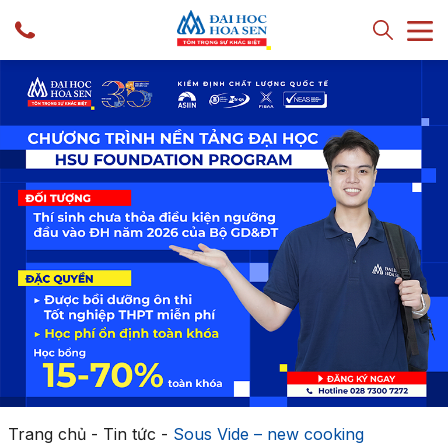
Trang chủ
-
Tin tức
-
Sous Vide – new cooking