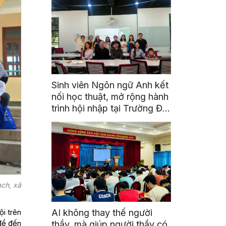
Sinh viên Ngôn ngữ Anh kết
nối học thuật, mở rộng hành
trình hội nhập tại Trường Đại
học Quốc gia Malaysia
ạch, xã
AI không thay thế người
ội trên
 để đến
thầy, mà giúp người thầy có