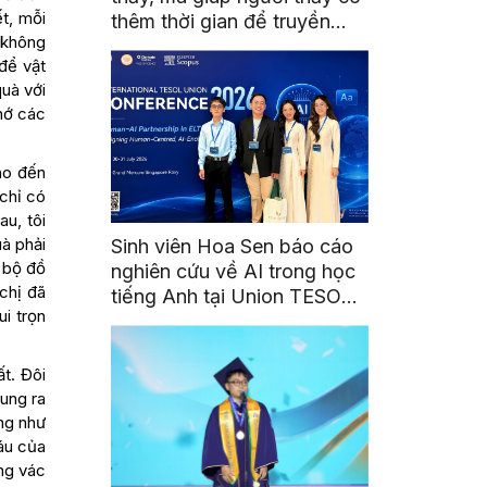
ết, mỗi
thêm thời gian để truyền
 không
cảm hứng
để vật
quà với
hớ các
ho đến
 chỉ có
u, tôi
uà phải
Sinh viên Hoa Sen báo cáo
t bộ đồ
nghiên cứu về AI trong học
chị đã
tiếng Anh tại Union TESOL
i trọn
2026 ở Singapore
t. Đôi
ung ra
ởng như
máu của
ang vác