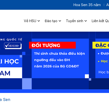
Hoa Sen 35 năm
A
Về HSU
Đào tạo
Tuyển sinh
Liên kết Q
a Sen