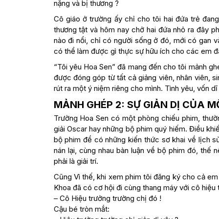
nặng và bị thương ?
Cô giáo ở trường ấy chỉ cho tôi hai đứa trẻ đa
thương tật và hôm nay chở hai đứa nhỏ ra đây 
nào đi nổi, chỉ có người sống ở đó, mới có gan v
có thể làm được gì thực sự hữu ích cho các em đ
“Tôi yêu Hoa Sen” đã mang đến cho tôi mảnh ghé
được đóng góp từ tất cả giảng viên, nhân viên, si
rút ra một ý niệm riêng cho mình. Tình yêu, vốn dĩ 
MẢNH GHÉP 2: SỰ GIẢN DỊ CỦA M
Trường Hoa Sen có một phòng chiếu phim, thường
giải Oscar hay những bộ phim quý hiếm. Điều khiến
bộ phim để có những kiến thức sơ khai về lịch sử
nán lại, cùng nhau bàn luận về bộ phim đó, thế 
phải là giải trí.
Cũng Vì thế, khi xem phim tôi đăng ký cho cả em
Khoa đã có cơ hội đi cùng thang máy với cô hiệu t
– Cô Hiệu trưởng trường chị đó !
Cậu bé tròn mắt: