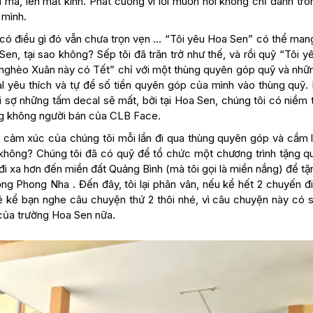
ên má, lên mắt kính. Phát cuồng vì lời muốn nói không chỉ dành tro
 mình.
 có điều gì đó vẫn chưa trọn vẹn … “Tôi yêu Hoa Sen” có thể man
n, tại sao không? Sếp tôi đã trăn trở như thế, và rồi quỹ “Tôi y
m nghèo Xuân này có Tết” chỉ với một thùng quyên góp quỹ và nhữ
l yêu thích và tự để số tiền quyên góp của mình vào thùng quỹ.
 sợ những tấm decal sẽ mất, bởi tại Hoa Sen, chúng tôi có niềm t
ng không người bán của CLB Face.
ng cảm xúc của chúng tôi mỗi lần đi qua thùng quyên góp và cầm l
hông? Chúng tôi đã có quỹ để tổ chức một chương trình tặng q
đi xa hơn đến miền đất Quảng Bình (mà tôi gọi là miền nắng) để t
g Phong Nha . Đến đây, tôi lại phân vân, nếu kể hết 2 chuyến đi
sẽ kể bạn nghe câu chuyện thứ 2 thôi nhé, vì câu chuyện này có 
của trường Hoa Sen nữa.