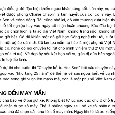
ược điều gì đó đặc biệt khiến người khác sửng sốt. Lần này, nụ c
iết được phòng Charlie Chaplin là tâm huyết của cô, cô là vậy, l
 Sen và cộng đồng. Tôi cũng nhớ lại, cô vẫn thường xuất hiện thậ
ng, lễ tốt nghiệp hay vào ngày cô nhận huân chương Bắc đẩu bội 
ục cô chọn luôn là tà áo dài Việt Nam, không trang sức, không ph
ao giờ hết. Cô đã khiến một cô gái học Công nghệ như tôi, suốt 
h một bộ áo dài mới. Cô lan toả niềm tự hào là một phụ nữ Việt 
p cô, nghe cô nói chuyện tôi rút cho mình ý niệm thứ 2: Có một 
đẹp của trí tuệ. Vẻ đẹp ấy nếu kết hợp với sự giản dị của bên ngoài
trí tuệ lấp lánh.
ể dự thi cho cuộc thi “Chuyện kể từ Hoa Sen” bởi câu chuyện này
 góp vào “kho tàng 25 năm” để thế hệ về sau ngoài biết về cô n
a bao sóng gió vươn lên mạnh mẽ, còn là một phụ nữ Việt Nam gi
ANG ĐẾN MAY MẮN
c chú bảo vệ ở bãi gửi xe. Không biết từ lúc nào các chú ở chỗ tr
tôi nhận được số mấy. Thế là những ngày sau, số xe tôi nhận đượ
 ra các chú đã chọn sẵn cho tôi số may mắn. Ngay khi tôi lái xe xuố