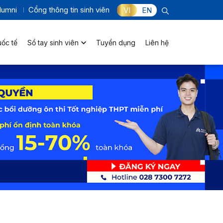
lumni
Cổng thông tin sinh viên
VI
EN
uốc tế
Sổ tay sinh viên
Tuyển dụng
Liên hệ