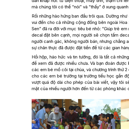
dán khắp nơi: từ điện thoại, máy tính, thậm chí l
mà chúng tôi có thể “nói” và “thấy” ở xung quanh
Rồi những hào hứng ban đầu trôi qua. Dường như
vui đến cho cả những cộng đồng bên ngoài Hoa Se
Sen” đã ra đời với mục tiêu bé nhỏ: “Giúp trẻ e
decal đặt bên cạnh, mọi người sẽ chọn tấm deca
người canh gác, không người bán, nhưng chẳng ai
sự chân thực đã được đặt tiền đề từ các gian hà
Hồi hộp, háo hức và tin tưởng, đó là tất cả nhữ
để xem đã được nhiều chưa. Và bạn đoán được k
các em bé mồ côi tại chùa, và chương trình thứ 2 
cho các em bé trường tại trường tiểu học gần độn
vượt quá độ dài cho phép của bài viết, vậy tôi 
mặt của nhiều người hơn đến từ các phòng khác 