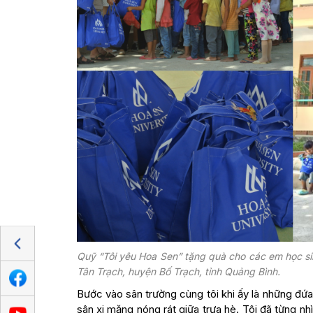
Quỹ “Tôi yêu Hoa Sen” tặng quà cho các em học sin
Tân Trạch, huyện Bố Trạch, tỉnh Quảng Bình.
Bước vào sân trường cùng tôi khi ấy là những đứa
sân xi măng nóng rát giữa trưa hè. Tôi đã từng n