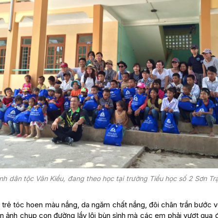
h dân tộc Vân Kiều, đang theo học tại trường Tiểu học số 2 Sơn Tr
 trẻ tóc hoen màu nắng, da ngăm chất nắng, đôi chân trần bước v
hìn ảnh chụp con đường lầy lội bùn sình mà các em phải vượt qua