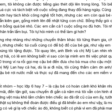
m, tôi không cản được tiếng gào thét dội lên trong lòng. Tôi bi
uá cực và tách biệt với cuộc sống đang thay đổi hàng ngày. Cũng
hơn hay tách khỏi công nghệ tốt hơn, nhưng các em còn quá bé 
vẫn kiên gan, gồng mình lên để nhặt từng con chữ. Bỗng thấy gói 
 em bỗng quá bé nhỏ. Các em cần cả 1 cuộc sống no đủ hơn. Tôi n
n trần lấm bụi. Tôi tự hỏi mình có thể làm gì hơn?
ũng nhẹ nhàng như những chuyến thăm khác tôi từng tham gia, c
ai, nhưng chiếc túi cuối cùng có để bộ đồ của bé gái, như vậy em
 tôi tặng được. Tôi quay lên, anh Bình và chị Mỹ Lan nhìn nha
ợ hãi, có lẽ em không biết vì sao còn lại mình em thì việc phát q
.000 trong ví ra rồi gọi mẹ cậu bé đến đưa cho bà mua cho cậu mộ
hị Mỹ Lan hay cả hai, dù là ai đi nữa, tôi cũng thầm cảm ơn anh/
cậu bé rơi nước mắt và thực sự đã mang đến cho các em niềm vu
hất nhóm – học lớp 6 hay 7 – là cậu bé có hoàn cảnh khó khăn nhấ
mãi, đến tận giờ, sau chuyến đi gần cả năm mà tôi vẫn còn hình d
hững vệt máu khô lấm chấm trên chiếc áo đã rất cũ của em ấy, tư
ôi thật sự không thể đoán được điều gì đã khiến áo em như vậy, là 
 có vẻ gì lạ với chiếc áo đó, không biết có phải vì em đã phải m