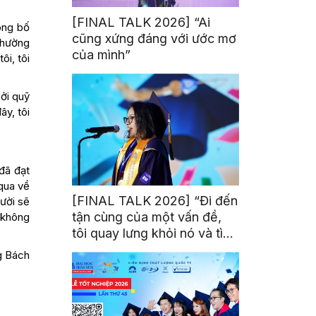
[FINAL TALK 2026] “Ai
ông bố
cũng xứng đáng với ước mơ
thường
của mình”
ôi, tôi
ởi quỹ
ây, tôi
đã đạt
 qua về
[FINAL TALK 2026] “Đi đến
gười sẽ
tận cùng của một vấn đề,
 không
tôi quay lưng khỏi nó và tìm
kiếm một bóng tối khác”
g Bách