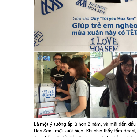
Là một ý tưởng ấp ủ hơn 2 năm, và mãi đến đầu 
Hoa Sen” mới xuất hiện. Khi nhìn thấy tấm decal