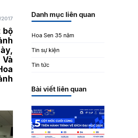
Danh mục liên quan
/2017
t bộ
Hoa Sen 35 năm
mảnh
này,
Tin sự kiện
. Và
Tin tức
 Hoa
mảnh
Bài viết liên quan