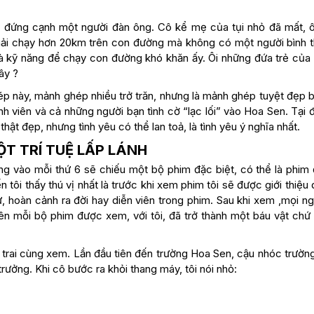
ng đứng cạnh một người đàn ông. Cô kể mẹ của tụi nhỏ đã mất, 
phải chạy hơn 20km trên con đường mà không có một người bình 
à kỹ năng để chạy con đường khó khăn ấy. Ôi những đứa trẻ của t
ây ?
p này, mảnh ghép nhiều trở trăn, nhưng là mảnh ghép tuyệt đẹp b
nh viên và cả những người bạn tình cờ “lạc lối” vào Hoa Sen. Tại đ
thật đẹp, nhưng tình yêu có thể lan toả, là tình yêu ý nghĩa nhất.
ỘT TRÍ TUỆ LẤP LÁNH
 vào mỗi thứ 6 sẽ chiếu một bộ phim đặc biệt, có thể là phim 
 tôi thấy thú vị nhất là trước khi xem phim tôi sẽ được giới thiệu
, hoàn cảnh ra đời hay diễn viên trong phim. Sau khi xem ,mọi n
nên mỗi bộ phim được xem, với tôi, đã trở thành một báu vật chứ
 trai cùng xem. Lần đầu tiên đến trường Hoa Sen, cậu nhóc trườn
rưởng. Khi cô bước ra khỏi thang máy, tôi nói nhỏ: