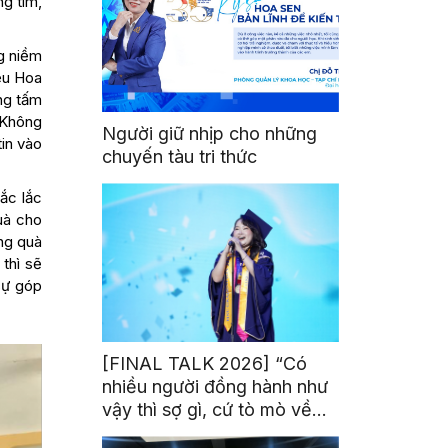
ng tim,
g niềm
êu Hoa
ng tấm
 Không
Người giữ nhịp cho những
in vào
chuyến tàu tri thức
ắc lắc
uà cho
ặng quà
 thì sẽ
sự góp
[FINAL TALK 2026] “Có
nhiều người đồng hành như
vậy thì sợ gì, cứ tò mò về
thế giới thôi”