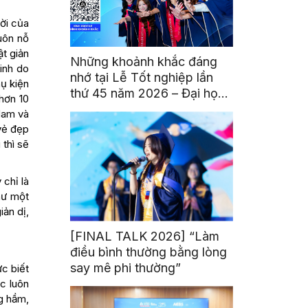
ười của
uôn nỗ
t giản
Những khoảnh khắc đáng
tinh do
nhớ tại Lễ Tốt nghiệp lần
ụ kiện
thứ 45 năm 2026 – Đại học
hơn 10
Hoa Sen
Nam và
vẻ đẹp
 thì sẽ
 chỉ là
hư một
ản dị,
[FINAL TALK 2026] “Làm
điều bình thường bằng lòng
say mê phi thường”
ực biết
c luôn
ng hầm,