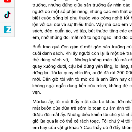
trường, nhưng đứng giữa sân trường ấy nhìn các e
người có một số phận riêng, nhưng các em thật q
biết cuộc sống bị phụ thuộc vào công nghệ tốt 
lộn với cái đói và sự thiếu thốn. Vậy mà các em 
sách, dép, quần áo, vở tập, bút thước tặng các
em, nhớ những đôi mắt mở to ngơ ngác, nhớ đôi châ
Buổi trao quà đơn giản ở một góc sân trường c
cuối danh sách. Khi ấy người còn lại là một bé tr
thể dùng sách vở,… Nhưng không mặc đồ mà chúng
quay xuống dưới, cậu bé đứng yên lặng, lo lắng, s
dừng lại. Tôi lại quay nhìn lên, ai đó đã rút 200
mới. Đến giờ tôi vẫn tò mò đó là anh Bình hay c
không ngại ngần dùng tiền của mình, không để 
vẹn.
Mãi lúc ấy, tôi mới thấy một cậu bé khác, lớn n
mắt buồn của đứa trẻ sớm lo toan cứ ám ảnh tôi 
được đôi mắt ấy. Nhưng điều khiến tôi chú ý là n
gió lùa qua là có thể xé rách toạc. Tôi chú ý vì t
em hay của vật gì khác ? Các thầy cô ở đấy không