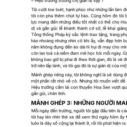
– Hiệu trưởng trường chị giản dị vậy ?
Tôi cười toe toét, hạnh phúc như những lần làm đ
tôi còn pha thêm chút tự hào. Cũng hôm đó tôi b
lực mang đến những điều tốt nhất có thể cho Hoa
dị và gần gũi: lễ khánh thành cơ sở, lễ khai giả
Tổng thống Pháp ký sắc lệnh trao tặng, trang ph
hào nhoáng nhưng nhìn cô khi ấy, vẫn đẹp hơn b
năm không đụng đến áo dài hì hụi đi may cho mìn
còn lan toả cả niềm đam mê học hỏi mỗi ngày. Gặ
không bao giờ bị phai đi theo thời gian, đó là vẻ 
trở nên lấp lánh, và tôi gọi đó là sự giản dị của một 
Mảnh ghép riêng này, tôi không nghĩ là sẽ dùng đ
một phần rất nhỏ về cô. Nhưng tôi muốn viết để
Hiệu trưởng cầm lái con thuyền Hoa Sen vượt qu
gần gũi, chân tình.
MẢNH GHÉP 3: NHỮNG NGƯỜI M
Mỗi ngày đến trường, người tôi gặp đầu tiên là cá
tôi hay lén nhìn thẻ xe để xem thử ngày hôm ấy 
luôn là dãy số cộng lại thành 9, rồi tôi phát hiện