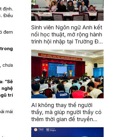
t định.
c. Điều
Sinh viên Ngôn ngữ Anh kết
 đó đem
nối học thuật, mở rộng hành
trình hội nhập tại Trường Đại
học Quốc gia Malaysia
 trong
, chưa
a: “Sẽ
g nghệ
gũ trí
AI không thay thế người
oải mái
thầy, mà giúp người thầy có
thêm thời gian để truyền
cảm hứng