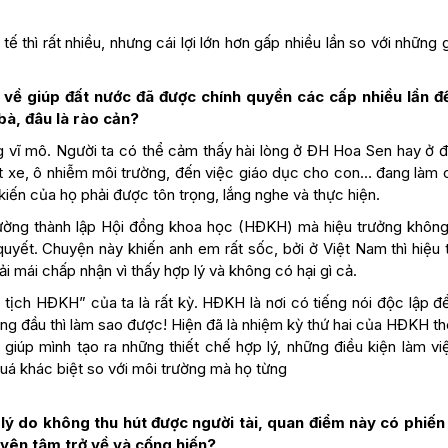
tế thì rất nhiều, nhưng cái lợi lớn hơn gấp nhiều lần so với những 
 về giúp đất nước đã được chính quyền các cấp nhiều lần đ
bà, đâu là rào cản?
ng vĩ mô. Người ta có thể cảm thấy hài lòng ở ĐH Hoa Sen hay ở đ
kẹt xe, ô nhiễm môi trường, đến việc giáo dục cho con… đang làm 
 kiến của họ phải được tôn trọng, lắng nghe và thực hiện.
rường thành lập Hội đồng khoa học (HĐKH) mà hiệu trưởng khôn
quyết. Chuyện này khiến anh em rất sốc, bởi ở Việt Nam thì hiệu 
i mái chấp nhận vì thấy hợp lý và không có hại gì cả.
 tịch HĐKH” của ta là rất kỳ. HĐKH là nơi có tiếng nói độc lập 
đứng đầu thì làm sao được! Hiện đã là nhiệm kỳ thứ hai của HĐKH 
ã giúp mình tạo ra những thiết chế hợp lý, những điều kiện làm v
quá khác biệt so với môi trường mà họ từng
lý do không thu hút được người tài, quan điểm này có phiến
 yên tâm trở về và cống hiến?