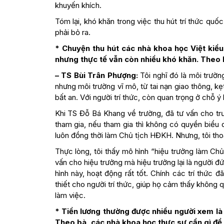
khuyến khích.
Tóm lại, khó khăn trong việc thu hút trí thức quốc 
phải bỏ ra.
* Chuyện thu hút các nhà khoa học Việt kiều
nhưng thực tế vẫn còn nhiều khó khăn. Theo 
– TS Bùi Trân Phượng:
Tôi nghĩ đó là môi trườ
nhưng môi trường vĩ mô, từ tai nạn giao thông, 
bất an. Với người trí thức, còn quan trọng ở chỗ ý
Khi TS Đỗ Bá Khang về trường, đã tư vấn cho t
tham gia, nếu tham gia thì không có quyền biểu 
luôn đồng thời làm Chủ tịch HĐKH. Nhưng, tôi thoả
Thực lòng, tôi thấy mô hình “hiệu trưởng làm Chủ
vấn cho hiệu trưởng mà hiệu trưởng lại là người 
hình này, hoạt động rất tốt. Chính các trí thức đ
thiết cho người trí thức, giúp họ cảm thấy không 
làm việc.
* Tiền lương thường được nhiều người xem là 
Theo bà, các nhà khoa học thực sự cần gì để