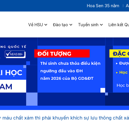
Hoa Sen 35 năm
A
Về HSU
Đào tạo
Tuyển sinh
Liên kết Q
máu chất xám thì phải khuyến khích sự lưu thông chất x