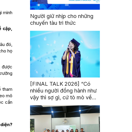
gì mình
Người giữ nhịp cho những
chuyến tàu tri thức
ề cập,
âu đó,
cho họ
g được
trưởng
[FINAL TALK 2026] “Có
để tham
nhiều người đồng hành như
theo mô
vậy thì sợ gì, cứ tò mò về
iệc cần
thế giới thôi”
 diện?