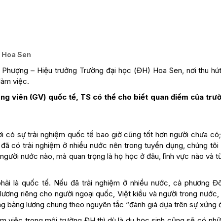
c Hoa Sen
ân Phượng – Hiệu trưởng Trường đại học (ĐH) Hoa Sen, nơi thu hú
làm việc.
ảng viên (GV) quốc tế, TS có thể cho biết quan điểm của trư
i có sự trải nghiệm quốc tế bao giờ cũng tốt hơn người chưa có;
đã có trải nghiệm ở nhiều nước nên trong tuyển dụng, chúng tôi
 người nước nào, mà quan trọng là họ học ở đâu, lĩnh vực nào và 
hải là quốc tế. Nếu đã trải nghiệm ở nhiều nước, cả phương Đ
lương riêng cho người ngoại quốc, Việt kiều và người trong nước
 bảng lương chung theo nguyên tắc “đánh giá dựa trên sự xứng 
m việc trong môi trường ĐH thì dù là du học sinh cũng sẽ có nhữ