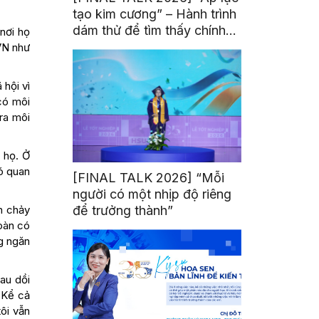
tạo kim cương” – Hành trình
dám thử để tìm thấy chính
 nơi họ
mình
 VN như
 hội vì
có môi
ra môi
 họ. Ở
có quan
[FINAL TALK 2026] “Mỗi
người có một nhịp độ riêng
n chảy
để trưởng thành”
oàn có
ng ngăn
au dồi
 Kể cả
ôi vẫn