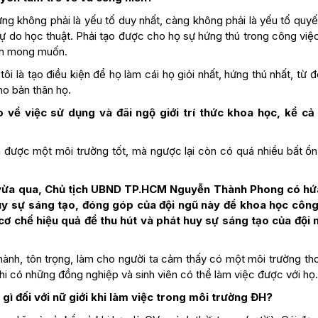
hưng không phải là yếu tố duy nhất, càng không phải là yếu tố quyế
 tự do học thuật. Phải tạo được cho họ sự hứng thú trong công việ
ành mong muốn.
ôi là tạo điều kiện để họ làm cái họ giỏi nhất, hứng thú nhất, từ
cho bản thân họ.
 về việc sử dụng và đãi ngộ giới trí thức khoa học, kể cả
ra được một môi trường tốt, mà ngược lại còn có quá nhiều bất ổn
12 vừa qua, Chủ tịch UBND TP.HCM Nguyễn Thành Phong có hứ
y sự sáng tạo, đóng góp của đội ngũ này để khoa học côn
 cơ chế hiệu quả để thu hút và phát huy sự sáng tạo của đội n
hành, tôn trọng, làm cho người ta cảm thấy có một môi trường th
hi có những đồng nghiệp và sinh viên có thể làm việc được với họ.
ế gì đối với nữ giới khi làm việc trong môi trường ĐH?