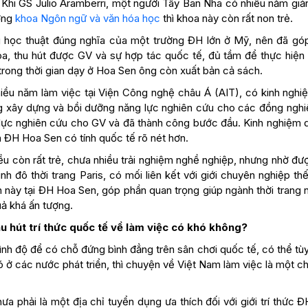
g. Khi GS Julio Aramberri, một người Tây Ban Nha có nhiều năm gi
ởng
khoa Ngôn ngữ và văn hóa học
thì khoa này còn rất non trẻ.
g học thuật đúng nghĩa của một trường ĐH lớn ở Mỹ, nên đã gó
a, thu hút được GV và sự hợp tác quốc tế, đủ tầm để thực hiện
trong thời gian dạy ở Hoa Sen ông còn xuất bản cả sách.
ều năm làm việc tại Viện Công nghệ châu Á (AIT), có kinh nghi
ng xây dựng và bồi dưỡng năng lực nghiên cứu cho các đồng nghiệ
lực nghiên cứu cho GV và đã thành công bước đầu. Kinh nghiệm q
 ĐH Hoa Sen có tính quốc tế rõ nét hơn.
u còn rất trẻ, chưa nhiều trải nghiệm nghề nghiệp, nhưng nhờ đư
 đô thời trang Paris, có mối liên kết với giới chuyên nghiệp th
 này tại ĐH Hoa Sen, góp phần quan trọng giúp ngành thời trang n
ả khá ấn tượng.
hu hút trí thức quốc tế về làm việc có khó không?
rình độ để có chỗ đứng bình đẳng trên sân chơi quốc tế, có thể tù
ở các nước phát triển, thì chuyện về Việt Nam làm việc là một c
ưa phải là một địa chỉ tuyển dụng ưa thích đối với giới trí thức Đ