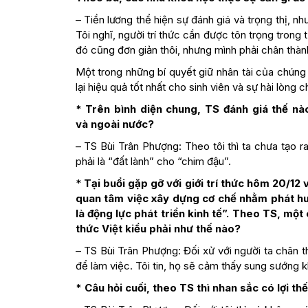
– Tiền lương thể hiện sự đánh giá và trọng thị, n
Tôi nghĩ, người trí thức cần được tôn trọng trong
đó cũng đơn giản thôi, nhưng mình phải chân th
Một trong những bí quyết giữ nhân tài của chúng t
lại hiệu quả tốt nhất cho sinh viên và sự hài lòng 
* Trên bình diện chung, TS đánh giá thế nào
và ngoài nước?
– TS Bùi Trân Phượng: Theo tôi thì ta chưa tạo 
phải là “đất lành” cho “chim đậu”.
*
Tại buổi gặp gỡ với giới trí thức hôm 20/
quan tâm việc xây dựng cơ chế nhằm phát hu
là động lực phát triển kinh tế”. Theo TS, một
thức Việt kiều phải như thế nào?
– TS Bùi Trân Phượng: Đối xử với người ta chân t
để làm việc. Tôi tin, họ sẽ cảm thấy sung sướng k
* Câu hỏi cuối, theo TS thì nhan sắc có lợi th