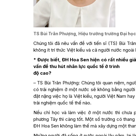
TS Bùi Trân Phượng, Hiệu trưởng trường Đại họ
Chúng tôi đã nêu vấn đề với tiến sĩ (TS) Bùi Tr
không ít trí thức Việt kiều và cả người nước ngoài 
* Được biết, ĐH Hoa Sen hiện có rất nhiều gi
vấn đề thu hút nhân lực quốc tế ở trình
độ cao?
– TS Bùi Trân Phượng: Chúng tôi quan niệm, ngườ
có trải nghiệm ở một nước sẽ không bằng người 
đặt nặng việc họ là Việt kiều, người Việt Nam hay
trải nghiệm quốc tế thế nào.
Nếu chỉ học và làm việc ở một nước thì chưa p
phương Tây thì càng tốt. Một số trường có thang 
ĐH Hoa Sen không làm thế mà xây dựng một thang
Những người đã sống ở nước ngoài lâu năm, lại là