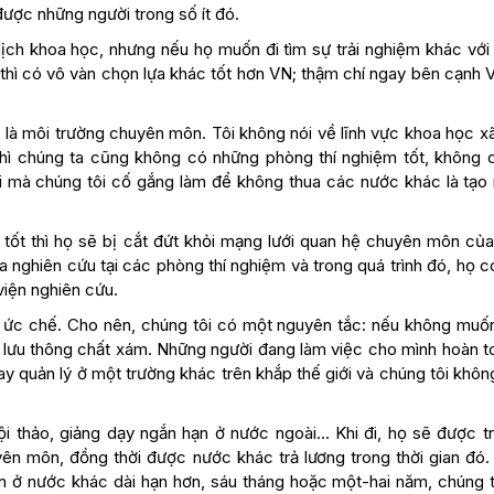
được những người trong số ít đó.
 lịch khoa học, nhưng nếu họ muốn đi tìm sự trải nghiệm khác với
n thì có vô vàn chọn lựa khác tốt hơn VN; thậm chí ngay bên cạnh
là môi trường chuyên môn. Tôi không nói về lĩnh vực khoa học xã
, thì chúng ta cũng không có những phòng thí nghiệm tốt, không 
ái mà chúng tôi cố gắng làm để không thua các nước khác là tạo 
 tốt thì họ sẽ bị cắt đứt khỏi mạng lưới quan hệ chuyên môn của
a nghiên cứu tại các phòng thí nghiệm và trong quá trình đó, họ 
viện nghiên cứu.
t ức chế. Cho nên, chúng tôi có một nguyên tắc: nếu không muố
ự lưu thông chất xám. Những người đang làm việc cho mình hoàn t
ay quản lý ở một trường khác trên khắp thế giới và chúng tôi khô
ội thảo, giảng dạy ngắn hạn ở nước ngoài… Khi đi, họ sẽ được tr
ên môn, đồng thời được nước khác trả lương trong thời gian đó.
n ở nước khác dài hạn hơn, sáu tháng hoặc một-hai năm, chúng t