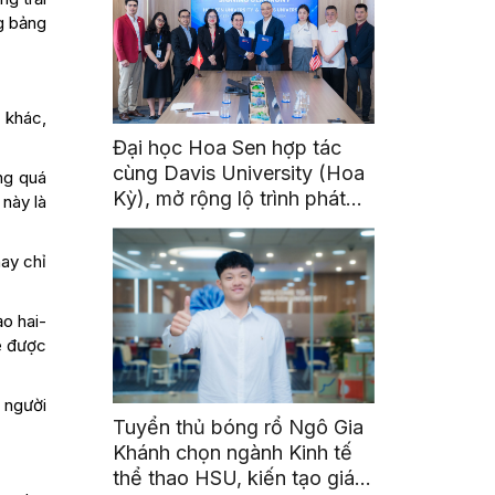
g bảng
c khác,
Đại học Hoa Sen hợp tác
cùng Davis University (Hoa
ng quá
Kỳ), mở rộng lộ trình phát
này là
triển toàn cầu cho sinh viên
nay chỉ
ạo hai-
ẽ được
ì người
Tuyển thủ bóng rổ Ngô Gia
Khánh chọn ngành Kinh tế
thể thao HSU, kiến tạo giá