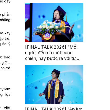
ảng dạy
trị từ đam mê thể thao
p phần
 những
ệm xây
p trẻ.
uản lý
[FINAL TALK 2026] “Mỗi
người đều có một cuộc
ợc đào
chiến, hãy bước ra với tư
ế giới…
thế của người chiến thắng”
on trẻ
y ý làm
họn lựa
H. Việt
[FINAL TALK 2026] “Áp lực