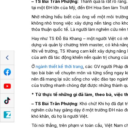
– TS Bùi Trân Phượng
: Thành quả là rất rõ ràn
tại một ĐH lớn của Mỹ, đến ĐH Hoa Sen làm Trư
Nhờ những hiểu biết của ông về một môi trườn
không nhỏ trong việc xây dựng nền tảng cho kho
thỏa thuận quốc tế. Là người làm nghiên cứu nên 
Hay như TS Đỗ Bá Khang – một người Việt có nhi
dựng và quản lý chương trình master, có khả nă
Khi về trường, TS Khang cam kết xây dựng năng 
của anh đã tác động khiến nền quản trị chung của
Ở
ngành thiết kế thời trang
, các GV người Pháp đề
tạo bài bản về chuyên môn và từng sống ngay kinh
nên đã mang lại sức sống cho việc đào tạo ngành
của trường nhanh chóng đạt được những thành qu
* Từ thực tế những gì đã làm, theo bà, việc t
– TS Bùi Trân Phượng
: Khó chứ! Khi họ đã đạt t
nghiên cứu hay giảng dạy ở một trường ĐH nào đó 
khó khăn, dù họ là người Việt.
Tôi nói thẳng, trên phạm vi toàn cầu, Việt Nam ch