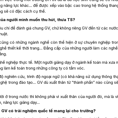
ng năng lực khác… để được xếp vào bậc cao trong hệ thống than
ũng sẽ có đặc cách cụ thể.
của người mình muốn thu hút, thưa TS?
iêu chí để đánh giá chung GV, chứ không riêng GV đến từ các nướ
huật.
 cũng có những ngành nghề còn thể hiện ở sự chuyên nghiệp tro
nghề thiết kế thời trang… Đẳng cấp của những người làm các nghề 
ằng.
ghề nghiệp thực tế. Một người giảng dạy ở ngành kế toán mà xưa 
ng làm kế toán trong những công ty có tầm vóc.
 độ nghiên cứu, trình độ ngoại ngữ (có khả năng sử dụng thông th
 nghệ trong đào tạo… GV dù xuất thân từ “thành phần” nào cũng s
 ở trong nước thì không phải vì xuất thân của người đó, mà là v
, năng lực giảng dạy…
 GV có trải nghiệm quốc tế mang lại cho trường?