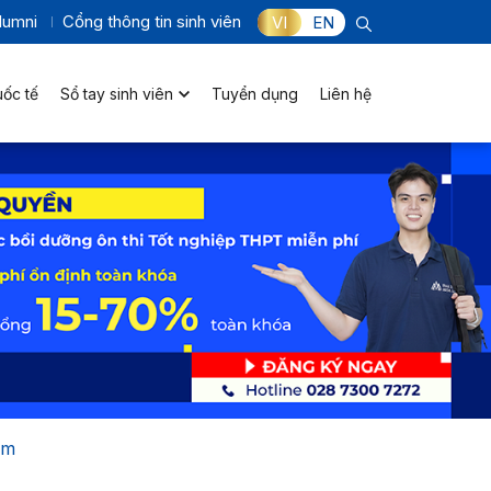
lumni
Cổng thông tin sinh viên
VI
EN
uốc tế
Sổ tay sinh viên
Tuyển dụng
Liên hệ
ám