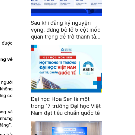
Sau khi đăng ký nguyện
vọng, đừng bỏ lỡ 5 cột mốc
quan trọng để trở thành tân
t được
sinh viên HSU
ờng về
 người
 không
từng có
Đại học Hoa Sen là một
trong 17 trường Đại học Việt
ông và
Nam đạt tiêu chuẩn quốc tế
, nhưng
đáng”.
ng trải