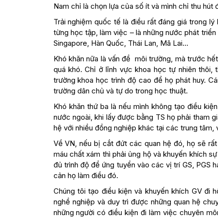
Nam chỉ là chọn lựa của số ít và mình chỉ thu hút 
Trải nghiệm quốc tế là điều rất đáng giá trong lý
từng học tập, làm việc – là những nước phát triể
Singapore, Hàn Quốc, Thái Lan, Mã Lai…
Khó khăn nữa là vấn đề môi trường, mà trước hết 
quá khó. Chỉ ở lĩnh vực khoa học tự nhiên thôi
trường khoa học trình độ cao để họ phát huy. C
trường dân chủ và tự do trong học thuật.
Khó khăn thứ ba là nếu mình không tạo điều kiện
nước ngoài, khi lấy được bằng TS họ phải tham gi
hệ với nhiều đồng nghiệp khác tại các trung tâm, 
Về VN, nếu bị cắt đứt các quan hệ đó, họ sẽ rấ
máu chất xám thì phải ủng hộ và khuyến khích s
đủ trình độ để ứng tuyển vào các vị trí GS, PGS h
cản họ làm điều đó.
Chúng tôi tạo điều kiện và khuyến khích GV đi h
nghề nghiệp và duy trì được những quan hệ chuy
những người có điều kiện đi làm việc chuyên mô