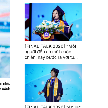
trị từ đam mê thể thao
[FINAL TALK 2026] “Mỗi
người đều có một cuộc
chiến, hãy bước ra với tư
thế của người chiến thắng”
m như:
ay cách
[FINAL TALK 2026] “Áp lực