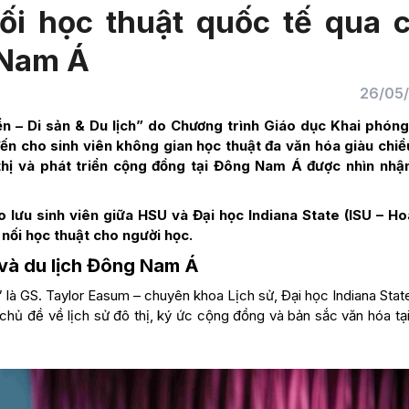
ối học thuật quốc tế qua 
 Nam Á
26/05
n – Di sản & Du lịch” do Chương trình Giáo dục Khai phóng
ến cho sinh viên không gian học thuật đa văn hóa giàu chiề
 thị và phát triển cộng đồng tại Đông Nam Á được nhìn nhậ
 lưu sinh viên giữa HSU và Đại học Indiana State (ISU – Ho
nối học thuật cho người học.
 và du lịch Đông Nam Á
” là GS. Taylor Easum – chuyên khoa Lịch sử, Đại học Indiana Sta
chủ đề về lịch sử đô thị, ký ức cộng đồng và bản sắc văn hóa tạ