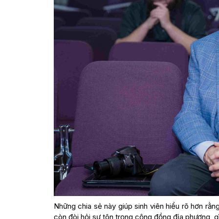
Những chia sẻ này giúp sinh viên hiểu rõ hơn rằn
còn đòi hỏi sự tôn trọng cộng đồng địa phương, gì