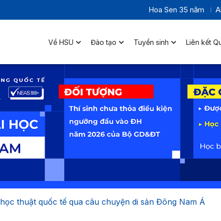
Hoa Sen 35 năm
A
Về HSU
Đào tạo
Tuyển sinh
Liên kết Q
 học thuật quốc tế qua câu chuyện di sản Đông Nam Á