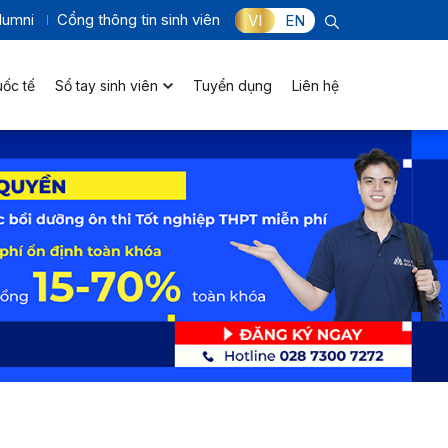
lumni
Cổng thông tin sinh viên
VI
EN
uốc tế
Sổ tay sinh viên
Tuyển dụng
Liên hệ