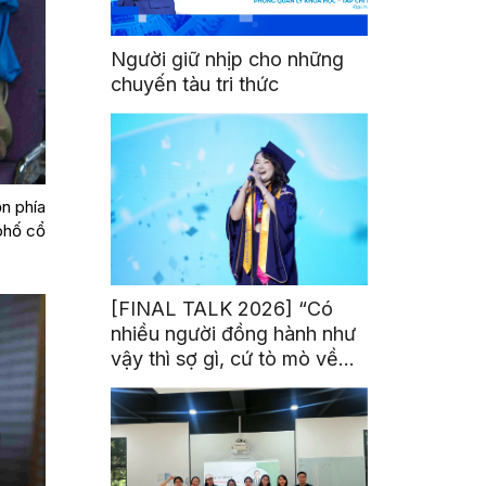
Người giữ nhịp cho những
chuyến tàu tri thức
n phía
 phố cổ
[FINAL TALK 2026] “Có
nhiều người đồng hành như
vậy thì sợ gì, cứ tò mò về
thế giới thôi”