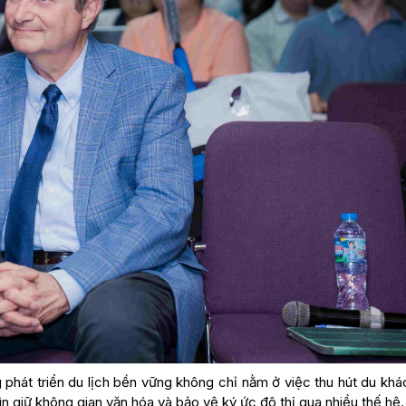
g phát triển du lịch bền vững không chỉ nằm ở việc thu hút du kh
n giữ không gian văn hóa và bảo vệ ký ức đô thị qua nhiều thế hệ.