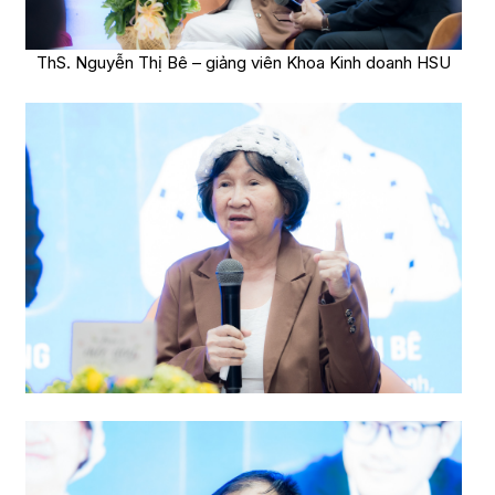
ThS. Nguyễn Thị Bê – giảng viên Khoa Kinh doanh HSU