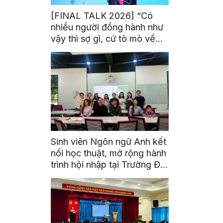
[FINAL TALK 2026] “Có
nhiều người đồng hành như
vậy thì sợ gì, cứ tò mò về
thế giới thôi”
Sinh viên Ngôn ngữ Anh kết
nối học thuật, mở rộng hành
trình hội nhập tại Trường Đại
học Quốc gia Malaysia