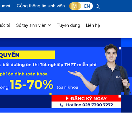
lumni
Cổng thông tin sinh viên
VI
EN
uốc tế
Sổ tay sinh viên
Tuyển dụng
Liên hệ