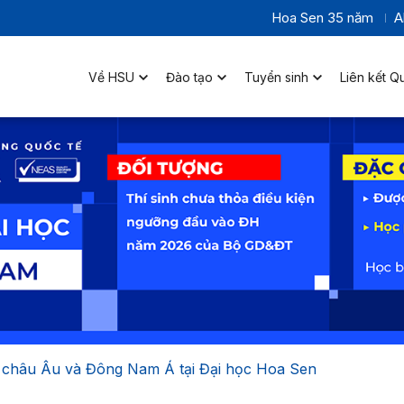
Hoa Sen 35 năm
A
Về HSU
Đào tạo
Tuyển sinh
Liên kết Q
ệu châu Âu và Đông Nam Á tại Đại học Hoa Sen