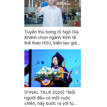
Tuyển thủ bóng rổ Ngô Gia
Khánh chọn ngành Kinh tế
thể thao HSU, kiến tạo giá
trị từ đam mê thể thao
[FINAL TALK 2026] “Mỗi
người đều có một cuộc
chiến, hãy bước ra với tư