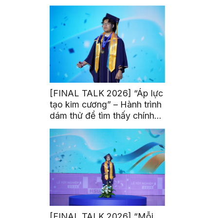
thế của người chiến thắng”
[FINAL TALK 2026] “Áp lực
tạo kim cương” – Hành trình
dám thử để tìm thấy chính
mình
[FINAL TALK 2026] “Mỗi