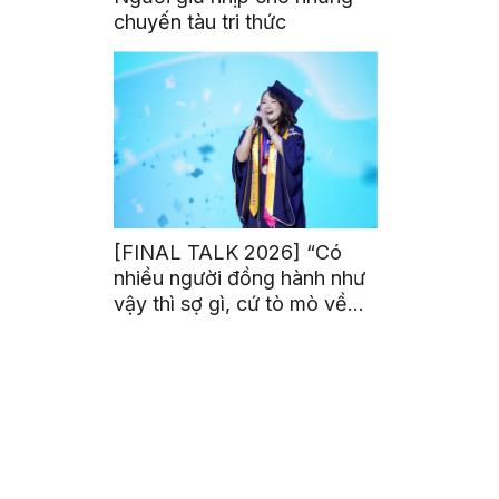
chuyến tàu tri thức
[FINAL TALK 2026] “Có
nhiều người đồng hành như
vậy thì sợ gì, cứ tò mò về
thế giới thôi”