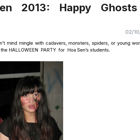
een 2013: Happy Ghost
02/10
on’t mind mingle with cadavers, monsters, spiders, or young wo
t was the HALLOWEEN PARTY for Hoa Sen’s students.