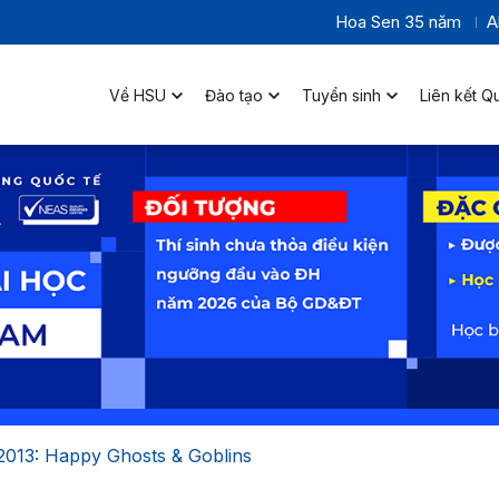
Hoa Sen 35 năm
A
Về HSU
Đào tạo
Tuyển sinh
Liên kết Q
2013: Happy Ghosts & Goblins