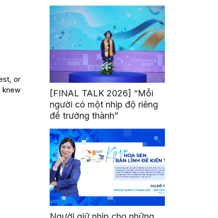
mình
st, or
y knew
[FINAL TALK 2026] “Mỗi
người có một nhịp độ riêng
để trưởng thành”
Người giữ nhịp cho những