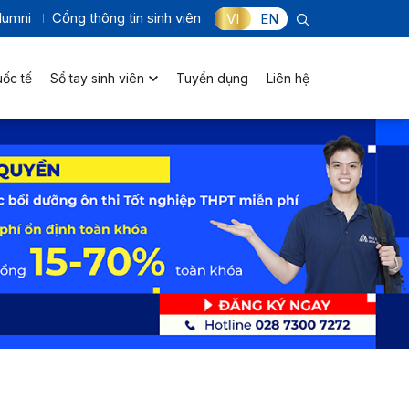
lumni
Cổng thông tin sinh viên
VI
EN
uốc tế
Sổ tay sinh viên
Tuyển dụng
Liên hệ