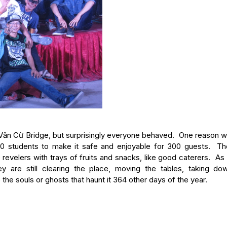
n Văn Cừ Bridge, but surprisingly everyone behaved. One reason 
 50 students to make it safe and enjoyable for 300 guests. Th
evelers with trays of fruits and snacks, like good caterers. As 
y are still clearing the place, moving the tables, taking do
the souls or ghosts that haunt it 364 other days of the year.