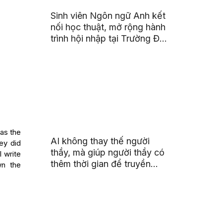
Sinh viên Ngôn ngữ Anh kết
nối học thuật, mở rộng hành
trình hội nhập tại Trường Đại
học Quốc gia Malaysia
was the
AI không thay thế người
ey did
thầy, mà giúp người thầy có
I write
thêm thời gian để truyền
wn the
cảm hứng