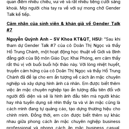
quan điểm nhiều chiều, vui vẻ và rất nhiều tiếng cười sảng
khoái. Mọi người chia tay ra về với sự mong chờ Gender
Talk kế tiếp.
Cảm nhận của sinh viên & khán giả về Gender Talk
#7
Nguyễn Quỳnh Anh – SV Khoa KT&QT, HSU:
“Sau khi
tham dự Gender Talk #7 của cô Doãn Thị Ngọc và thầy
Hồ Trung Chánh, một hoạt động học thuật về Giới và Bình
đẳng giới của Bộ môn Giáo Dục Khai Phóng, em cảm thấy
rất thú vị với buổi buổi hội thảo này. Với lòng nhiệt huyết,
truyền cảm hứng của cô Doãn Thị Ngọc và thầy Hồ Trung
Chánh đã để lại cho em ấn tượng về cách ăn mặc chuyên
nghiệp và xây dựng hình ảnh cá nhân. Em được biết thêm
việc ăn mặc chuyên nghiệp tạo ấn tượng đầu tiên đối với
người đối diện và sẽ là hình ảnh đầu tiên mà người khác
hay nhà tuyển dụng sẽ nhìn thấy ta và vì ăn mặc cũng là
cách mình đang tự quảng cáo, tạo dựng thương hiệu cho
chính mình. Đồng thời, em còn được biết thêm sự khác
nhau giữa phong cách ăn mặc chuyên nghiệp business
professional và phong cách ăn mặc business casual,