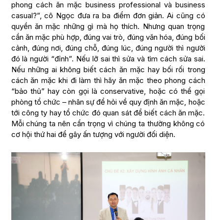
phong cách ăn mặc business professional và business
casual?”, cô Ngọc đưa ra ba điểm đơn giản. Ai cũng có
quyền ăn mặc những gì mà họ thích. Nhưng quan trọng
cần ăn mặc phù hợp, đúng vai trò, đúng văn hóa, đúng bối
cảnh, đúng nơi, đúng chỗ, đúng lúc, đúng người thì người
đó là người “đỉnh”. Nếu lỡ sai thì sửa và tìm cách sửa sai.
Nếu những ai không biết cách ăn mặc hay bối rối trong
cách ăn mặc khi đi làm thì hãy ăn mặc theo phong cách
“bảo thủ” hay còn gọi là conservative, hoặc có thể gọi
phòng tổ chức – nhân sự để hỏi về quy định ăn mặc, hoặc
tới công ty hay tổ chức đó quan sát để biết cách ăn mặc.
Mỗi chúng ta nên cẩn trọng vì chúng ta thường không có
cơ hội thứ hai để gây ấn tượng với người đối diện.