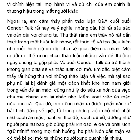
vì chính hiện tại, mọi hành vi và cử chỉ của em chính là
thương hiệu trong mắt người khác.
Ngoài ra, em cảm thấy phần thảo luận Q&A cuối buổi
Gender Talk rất hay và ý nghĩa, những câu hỏi rất sâu sắc
và gần gũi với chúng ta. Thú thật rằng em thấy nó rất cần
thiết trong một buổi talk show, rất thực tế và tạo điều kiện
cho mỗi thính giả có dịp chia sẻ quan điểm cá nhân. Mọi
người có thể cùng nhau thảo luận những vấn đề thường
ngày chúng ta gặp phải. Và buổi Gender Talk đã trở thành
không gian chia sẻ và thảo luận cởi mở. Em đặc biệt cảm
thấy rất hứng thú với những thảo luận về việc mà tại sao
phụ nữ lại bị đánh giá một cách khắt khe hơn nam giới
trong vấn đề ăn mặc, cũng như lý do sâu xa hơn của việc
cha mẹ chúng em lại nhắc nhở, kiểm soát việc ăn mặc
của con cái. Qua đó, em cũng nhận ra được phần nào sự
bất bình đẳng về giới, từ trong những việc nhỏ nhỏ nhất
như cách ăn mặc, hành vi, thái độ, cách cư xử, dường như
người phụ nữ bao giờ cũng phải kín đáo, e dè và phải luôn
“giữ mình” trong mọi tình huống, họ phải luôn cẩn thận và
có thể bị soi mói từ những người xung quanh rất nhiều.