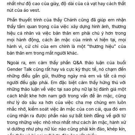
nhất như độ cao của giày, độ dài của cà vạt hay cách thắt
nút của áo vest.
Phần thuyết trình của thầy Chánh cũng đã giúp em nhận
thấy tầm quan trọng của việc xây dựng hình ảnh, thương
hiệu cá nhân và việc bản thân em phải chú ý hơn trong
mọi hành động, cách ăn mặc của mình vì hiện tại, mọi
hành vi, cử chỉ của em chính là một “thương hiệu” của
bản thân em trong mắt người khác.
Ngoài ra, em cảm thấy phần Q&A thảo luận của buổi
Gender Talk cũng rất hay và cực kỳ thực tế, nó chạm đến
những điều gần gũi, thường ngày mà em và tất cả mọi
người đều gặp phải. Em đặc biệt cảm thấy hứng thú với
những thảo luận về việc tại sao phụ nữ lại bị đánh giá một
cách khắt khe hơn nam giới trong vấn đề ăn mặc, cũng
như lý do sâu xa hơn của việc cha mẹ chúng em luôn
nhắc nhở, kiểm soát việc ăn mặc của con cái, qua đó em
cũng nhận ra được phần nào sự bất bình đẳng về giới từ
trong những việc nhỏ nhoi nhất như cách ăn mặc, hành xử
vì dường như phụ nữ lúc nào cũng phải kín đáo, khép kín,