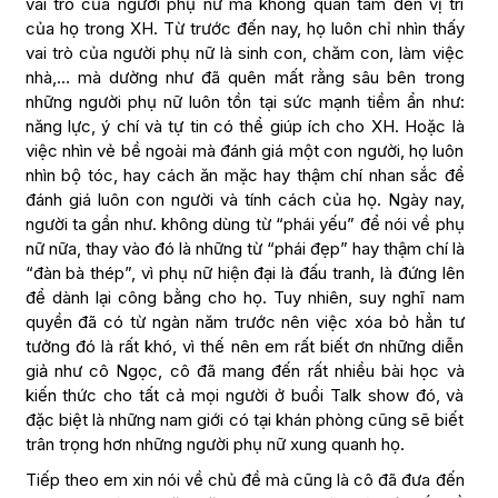
vai trò của người phụ nữ mà không quan tâm đến vị trí
của họ trong XH. Từ trước đến nay, họ luôn chỉ nhìn thấy
vai trò của người phụ nữ là sinh con, chăm con, làm việc
nhà,… mà dường như đã quên mất rằng sâu bên trong
những người phụ nữ luôn tồn tại sức mạnh tiềm ẩn như:
năng lực, ý chí và tự tin có thể giúp ích cho XH. Hoặc là
việc nhìn vẻ bề ngoài mà đánh giá một con người, họ luôn
nhìn bộ tóc, hay cách ăn mặc hay thậm chí nhan sắc để
đánh giá luôn con người và tính cách của họ. Ngày nay,
người ta gần như. không dùng từ “phái yếu” để nói về phụ
nữ nữa, thay vào đó là những từ “phái đẹp” hay thậm chí là
“đàn bà thép”, vì phụ nữ hiện đại là đấu tranh, là đứng lên
để dành lại công bằng cho họ. Tuy nhiên, suy nghĩ nam
quyền đã có từ ngàn năm trước nên việc xóa bỏ hẳn tư
tưởng đó là rất khó, vì thế nên em rất biết ơn những diễn
giả như cô Ngọc, cô đã mang đến rất nhiều bài học và
kiến thức cho tất cả mọi người ở buổi Talk show đó, và
đặc biệt là những nam giới có tại khán phòng cũng sẽ biết
trân trọng hơn những người phụ nữ xung quanh họ.
Tiếp theo em xin nói về chủ đề mà cũng là cô đã đưa đến