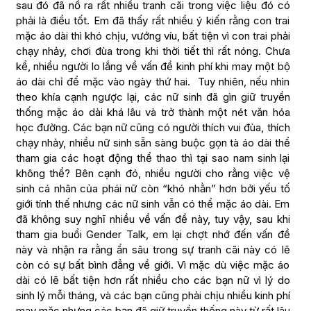
sau đó đã nổ ra rất nhiều tranh cãi trong việc liệu đó có
phải là điều tốt. Em đã thấy rất nhiều ý kiến rằng con trai
mặc áo dài thì khó chịu, vướng víu, bất tiện vì con trai phải
chạy nhảy, chơi đùa trong khi thời tiết thì rất nóng. Chưa
kể, nhiều người lo lắng về vấn đề kinh phí khi may một bộ
áo dài chỉ để mặc vào ngày thứ hai. Tuy nhiên, nếu nhìn
theo khía cạnh ngược lại, các nữ sinh đã gìn giữ truyền
thống mặc áo dài khá lâu và trở thành một nét văn hóa
học đường. Các bạn nữ cũng có người thích vui đùa, thích
chạy nhảy, nhiều nữ sinh sẵn sàng buộc gọn tà áo dài thể
tham gia các hoạt động thể thao thì tại sao nam sinh lại
không thể? Bên cạnh đó, nhiều người cho rằng việc vệ
sinh cá nhân của phái nữ còn “khó nhằn” hơn bởi yếu tố
giới tính thế nhưng các nữ sinh vẫn có thể mặc áo dài. Em
đã không suy nghĩ nhiều về vấn đề này, tuy vậy, sau khi
tham gia buổi Gender Talk, em lại chợt nhớ đến vấn đề
này và nhận ra rằng ẩn sâu trong sự tranh cãi này có lẽ
còn có sự bất bình đẳng về giới. Vì mặc dù việc mặc áo
dài có lẽ bất tiện hơn rất nhiều cho các bạn nữ vì lý do
sinh lý mỗi tháng, và các bạn cũng phải chịu nhiều kinh phí
may mặc nhưng các bạn đã giữ truyền thống này từ rất lâu