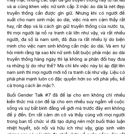
và ai cũng khen việc nữ sinh cấp 3 mặc áo dài là nét đẹp
truyền thống cần được gìn giữ. Nhưng khi có người đề
xuất cho nam sinh mặc áo dài, việc mà em cảm thấy rất
hay, rất đẹp và là cách gìn giữ truyền thống của nước ta,
thì mọi người lại nổ ra tranh cãi lớn như vậy, và rất nhiều
người, đa số là nam sinh, đã đưa ra rất nhiều lý do biện
minh cho việc nam sinh không cần mặc áo dài. Và em tự
hỏi mình rằng tại sao khi nữ sinh bắt buộc phải mặc áo dài
truyền thống hàng ngày thì lại không ai phản đối hay đưa
ra những lý do như thế? Mà chỉ khi việc này bị áp đặt lên
nam sinh thì mọi người mới nổ ra tranh cãi như vậy. Liệu có
phải phái mạnh luôn có đặc quyền hơn so với phái yếu, kể
cả trong cách ăn mặc?.
Buổi Gender Talk #7 đã để lại cho em không chỉ nhiều
kiến thức mà còn để lại cho em nhiều suy ngẫm về cuộc
sống và sự bất bình đẳng về giới mà trước đây em không
để ý đến. Em rất cảm ơn cô và thầy cùng với mọi người
trong ban tổ chức vì đã tạo dựng nên một buổi thảo luận
nhiệt huyết, sôi nổi và hữu ích như vậy, giúp sinh viên