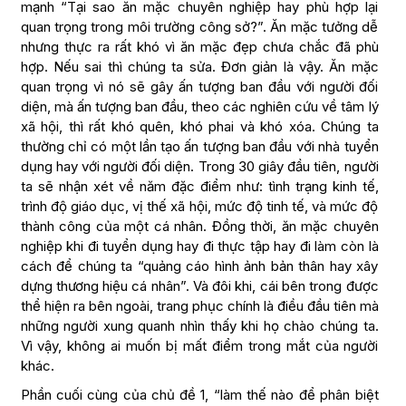
mạnh “Tại sao ăn mặc chuyên nghiệp hay phù hợp lại
quan trọng trong môi trường công sở?”. Ăn mặc tưởng dễ
nhưng thực ra rất khó vì ăn mặc đẹp chưa chắc đã phù
hợp. Nếu sai thì chúng ta sửa. Đơn giản là vậy. Ăn mặc
quan trọng vì nó sẽ gây ấn tượng ban đầu với người đối
diện, mà ấn tượng ban đầu, theo các nghiên cứu về tâm lý
xã hội, thì rất khó quên, khó phai và khó xóa. Chúng ta
thường chỉ có một lần tạo ấn tượng ban đầu với nhà tuyển
dụng hay với người đối diện. Trong 30 giây đầu tiên, người
ta sẽ nhận xét về năm đặc điểm như: tình trạng kinh tế,
trình độ giáo dục, vị thế xã hội, mức độ tinh tế, và mức độ
thành công của một cá nhân. Đồng thời, ăn mặc chuyên
nghiệp khi đi tuyển dụng hay đi thực tập hay đi làm còn là
cách để chúng ta “quảng cáo hình ảnh bản thân hay xây
dựng thương hiệu cá nhân”. Và đôi khi, cái bên trong được
thể hiện ra bên ngoài, trang phục chính là điều đầu tiên mà
những người xung quanh nhìn thấy khi họ chào chúng ta.
Vì vậy, không ai muốn bị mất điểm trong mắt của người
khác.
Phần cuối cùng của chủ đề 1, “làm thế nào để phân biệt