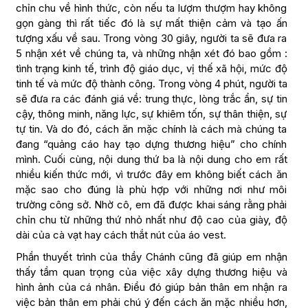
chỉn chu về hình thức, còn nếu ta lượm thượm hay không
gọn gàng thì rất tiếc đó là sự mất thiện cảm và tạo ấn
tượng xấu về sau. Trong vòng 30 giây, người ta sẽ đưa ra
5 nhận xét về chúng ta, và những nhận xét đó bao gồm :
tình trạng kinh tế, trình độ giáo dục, vị thế xã hội, mức độ
tinh tế và mức độ thành công. Trong vòng 4 phút, người ta
sẽ đưa ra các đánh giá về: trung thực, lòng trắc ẩn, sự tin
cậy, thông minh, năng lực, sự khiêm tốn, sự thân thiện, sự
tự tin. Và do đó, cách ăn mặc chính là cách mà chúng ta
đang “quảng cáo hay tạo dựng thương hiệu” cho chính
mình. Cuối cùng, nội dung thứ ba là nội dung cho em rất
nhiều kiến thức mới, vì trước đây em không biết cách ăn
mặc sao cho đúng là phù hợp với những nơi như môi
trường công sở. Nhờ cô, em đã được khai sáng rằng phải
chỉn chu từ những thứ nhỏ nhất như độ cao của giày, độ
dài của cà vạt hay cách thắt nút của áo vest.
Phần thuyết trình của thầy Chánh cũng đã giúp em nhận
thấy tầm quan trọng của việc xây dựng thương hiệu và
hình ảnh của cá nhân. Điều đó giúp bản thân em nhận ra
việc bản thân em phải chú ý đến cách ăn mặc nhiều hơn,