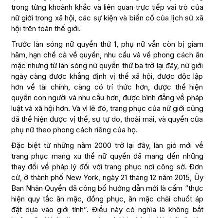
trong từng khoảnh khắc và liên quan trực tiếp vai trò của
nữ giới trong xã hội, các sự kiện và biến cố của lịch sử xã
hội trên toàn thế giới.
Trước làn sóng nữ quyền thứ 1, phụ nữ vẫn còn bị giam
hãm, hạn chế cả về quyền, nhu cầu và về phong cách ăn
mặc nhưng từ làn sóng nữ quyền thứ ba trở lại đây, nữ giới
ngày càng được khẳng định vị thế xã hội, được độc lập
hơn về tài chính, càng có trí thức hơn, được thể hiện
quyền con người và nhu cầu hơn, được bình đẳng về pháp
luật và xã hội hơn. Và vì lẽ đó, trang phục của nữ giới cũng
đã thể hiện được vị thế, sự tự do, thoải mái, và quyền của
phụ nữ theo phong cách riêng của họ.
Đặc biệt từ những năm 2000 trở lại đây, làn gió mới về
trang phục mang xu thế nữ quyền đã mang đến những
thay đổi về pháp lý đối với trang phục nơi công sở. Đơn
cử, ở thành phố New York, ngày 21 tháng 12 năm 2015, Ủy
Ban Nhân Quyền đã công bố hướng dẫn mới là cấm “thực
hiện quy tắc ăn mặc, đồng phục, ăn mặc chải chuốt áp
đặt dựa vào giới tính”. Điều này có nghĩa là không bắt