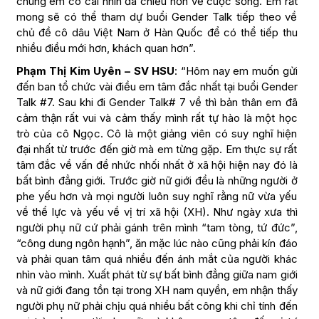
chúng em có cái nhìn đa chiều hơn về cuộc sống. Em rất
mong sẽ có thể tham dự buổi Gender Talk tiếp theo về
chủ đề cô dâu Việt Nam ở Hàn Quốc để có thể tiếp thu
nhiều điều mới hơn, khách quan hơn”.
Phạm Thị Kim Uyên – SV HSU
: “Hôm nay em muốn gửi
đến ban tổ chức vài điều em tâm đắc nhất tại buổi Gender
Talk #7. Sau khi đi Gender Talk# 7 về thì bản thân em đã
cảm thận rất vui và cảm thấy mình rất tự hào là một học
trò của cô Ngọc. Cô là một giảng viên có suy nghĩ hiện
đại nhất từ trước đến giờ mà em từng gặp. Em thực sự rất
tâm đắc về vấn đề nhức nhối nhất ở xã hội hiện nay đó là
bất bình đẳng giới. Trước giờ nữ giới đều là những người ở
phe yếu hơn và mọi người luôn suy nghĩ rằng nữ vừa yếu
về thể lực và yếu về vị trí xã hội (XH). Như ngày xưa thì
người phụ nữ cứ phải gánh trên mình “tam tòng, tứ đức”,
“công dung ngôn hạnh”, ăn mặc lúc nào cũng phải kín đáo
và phải quan tâm quá nhiều đến ánh mắt của người khác
nhìn vào mình. Xuất phát từ sự bất bình đẳng giữa nam giới
và nữ giới đang tồn tại trong XH nam quyền, em nhận thấy
người phụ nữ phải chịu quá nhiều bất công khi chỉ tính đến