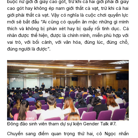
buộc nữ giới đi giày cao gót, trừ khi cả hai giới phải đi giày
cao gót hay không ép nam giới thắt cà vạt, trừ khi cả hai
giới phải thắt cà vạt. Vậy có nghĩa là cuộc chơi quyền lực
mới sẽ bắt đầu “Ai cũng có quyền ăn mặc những gì mình
thích và không bị phán xét hay bị quấy rối tình dục. Cá
nhân được thể hiện, được là chính mình, miễn phù hợp với
vai trò, với bối cảnh, với văn hóa, đúng lúc, đúng chỗ,
đúng người là được”.
Đông đảo sinh viên tham dự sự kiện Gender Talk #7.
Chuyển sang điểm quan trọng thứ hai, cô Ngọc nhấn