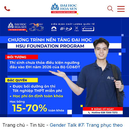
Trang chủ
-
Tin tức
-
Gender Talk #7: Trang phục theo