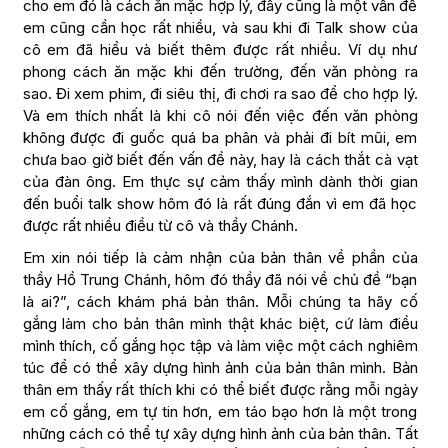
cho em đó là cách ăn mặc hợp lý, đây cũng là một vấn đề
em cũng cần học rất nhiều, và sau khi đi Talk show của
cô em đã hiểu và biết thêm được rất nhiều. Ví dụ như
phong cách ăn mặc khi đến trường, đến văn phòng ra
sao. Đi xem phim, đi siêu thị, đi chơi ra sao để cho hợp lý.
Và em thích nhất là khi cô nói đến việc đến văn phòng
không được đi guốc quá ba phân và phải đi bít mũi, em
chưa bao giờ biết đến vấn đề này, hay là cách thắt cà vạt
của đàn ông. Em thực sự cảm thấy mình dành thời gian
đến buổi talk show hôm đó là rất đúng đắn vì em đã học
được rất nhiều điều từ cô và thầy Chánh.
Em xin nói tiếp là cảm nhận của bản thân về phần của
thầy Hồ Trung Chánh, hôm đó thầy đã nói về chủ đề “bạn
là ai?”, cách khám phá bản thân. Mỗi chúng ta hãy cố
gắng làm cho bản thân mình thật khác biệt, cứ làm điều
mình thích, cố gắng học tập và làm việc một cách nghiêm
túc để có thể xây dựng hình ảnh của bản thân mình. Bản
thân em thấy rất thích khi có thể biết được rằng mỗi ngày
em cố gắng, em tự tin hơn, em táo bạo hơn là một trong
những cách có thể tự xây dựng hình ảnh của bản thân. Tất