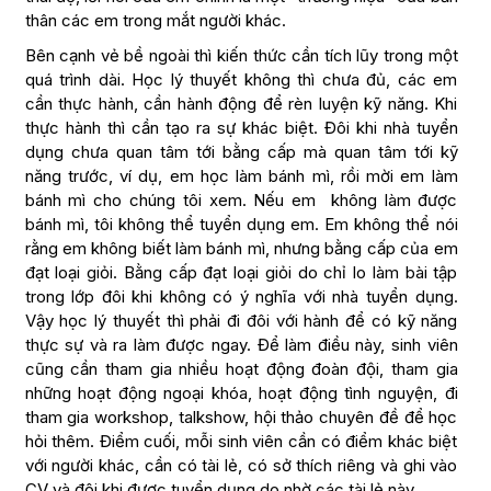
thân các em trong mắt người khác.
Bên cạnh vẻ bề ngoài thì kiến thức cần tích lũy trong một
quá trình dài. Học lý thuyết không thì chưa đủ, các em
cần thực hành, cần hành động để rèn luyện kỹ năng. Khi
thực hành thì cần tạo ra sự khác biệt. Đôi khi nhà tuyển
dụng chưa quan tâm tới bằng cấp mà quan tâm tới kỹ
năng trước, ví dụ, em học làm bánh mì, rồi mời em làm
bánh mì cho chúng tôi xem. Nếu em không làm được
bánh mì, tôi không thể tuyển dụng em. Em không thể nói
rằng em không biết làm bánh mì, nhưng bằng cấp của em
đạt loại giỏi. Bằng cấp đạt loại giỏi do chỉ lo làm bài tập
trong lớp đôi khi không có ý nghĩa với nhà tuyển dụng.
Vậy học lý thuyết thì phải đi đôi với hành để có kỹ năng
thực sự và ra làm được ngay. Để làm điều này, sinh viên
cũng cần tham gia nhiều hoạt động đoàn đội, tham gia
những hoạt động ngoại khóa, hoạt động tình nguyện, đi
tham gia workshop, talkshow, hội thảo chuyên đề để học
hỏi thêm. Điểm cuối, mỗi sinh viên cần có điểm khác biệt
với người khác, cần có tài lẻ, có sở thích riêng và ghi vào
CV và đôi khi được tuyển dụng do nhờ các tài lẻ này.