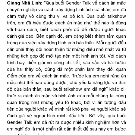
Giang Nhã Linh
: “Qua buổi Gender Talk về cách ăn mặc
chuyên nghiệp và cách xây dựng hình ảnh cá nhân, em đã
cảm thấy vô cùng thú vị và bổ ích. Qua buổi talkshow
trên, em đã hiểu được cách ăn mặc như thế nào là đúng
với hoàn cảnh, biết cách phối đồ để được người khác
đánh giá cao. Bên cạnh đó, em càng biết thêm tầm quan
trọng của việc xây dựng hình ảnh bản thân. Mỗi người đều
cần phải thay đổi hoàn thiện từ những điều nhỏ nhất và từ
những tích góp đó mới tạo nên một hình ảnh tốt. Với cách
trình bày, diễn giải vô cùng chi tiết, sâu sắc và hài hước
của hai thầy cô, cũng đã một phần làm thay đổi quan
điểm của em về cách ăn mặc. Trước kia em nghĩ rằng ăn
mặc như thế nào cũng được, chủ yếu là năng lực và thái
độ của bản thân, sau buổi talkshow em đã nghĩ khác đi,
thực ra cách ăn mặc và hình ảnh của mỗi chúng ta cũng
quan trọng như những yếu tố khác, bởi vì ấn tượng đầu
tiên của người khác về mình rất khó phai và người khác sẽ
đánh giá về ngoại hình mình đầu tiên. Bởi vậy, qua buổi
Gender Talk em đã rút ra được nhiều kinh nghiệm hơn và
em nghĩ đó là một phần rất cần thiết để sau này em bước