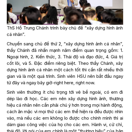
ThS Hồ Trung Chánh trình bày chủ đề “xây dựng hình ảnh
cá nhân”.
Chuyển sang chủ đề thứ 2, “xây dựng hình ảnh cá nhân”,
thầy Chánh đã nhấn mạnh năm điểm quan trọng gồm: 1.
Ngoại hình, 2. Kiến thức, 3. Thái độ và đạo đức, 4. Giá trị
cốt lõi, và 5. Đặc điểm riêng biệt. Theo thầy Chánh, xây
dựng hình ảnh cá nhân một cách tốt thì cần rất nhiều thời
gian và là một quá trình. Sinh viên HSU nên bắt đầu ngay
từ đây và ngay bây giờ-right here, right now.
Sinh viên thường ít chú trọng tới vẻ bề ngoài, có em đi
dép lào đi học. Các em nên xây dựng hình ảnh, thương
hiệu cá nhân nên cần phải chú ý hơn trong mọi hành động,
cách ăn mặc vì mọi thứ các em thể hiện ra đều được nhìn
vào, mà nếu các em không lo được cho chính mình thì ai
dám giao công việc của họ cho các em. Hành vi, cử chỉ,
thái độ, lời nói của em chính là một “thương hiệu” của bản