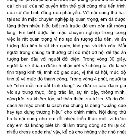
cả lịch sử của nữ quyền trên thế giới cũng như tiến trình
của sự đòi bình đẳng của phái yếu. Với nội dung thứ hai,
tại sao ăn mặc chuyên nghiệp lại quan trọng, em đã được
tăng thêm nhiều hiểu biết mà trước đó em còn rất mông
lung. Em biết được ăn mặc chuyên nghiệp trong công
việc là rất quan trọng vì nó tạo ấn tượng đầu tiên, và ấn
tượng đầu tiên là rất khó quên, khó phai và khó xóa. Mỗi
người trong chúng ta thường chỉ có một cơ hội để tạo ấn
tượng ban đầu với người đối diện. Trong vòng 30 giây,
người ta sẽ đưa ra được 5 nhận xét về chúng ta, đó là về
tình trạng kinh tế, trình độ giáo dục, vị thế xã hội, mức độ
tinh tế và mức độ thành công. Trong vòng 4 phút, người ta
sẽ “nhìn mặt mà bắt hình dong” và đưa ra các đánh giá
về: sự trung thực, lòng trắc ẩn, sự tin cậy, thông minh,
năng lực, sự khiêm tốn, sự thân thiện, sự tự tin. Và do đó,
cách ăn mặc chính là cách mà chúng ta đang “Quảng cáo
hay tạo dựng thương hiệu” cho chính mình. Nội dung thứ
ba là nội dung cho em rất nhiều kiến thức mới, vì trước
đây em đã không biết khi đi làm trong công sở thì lại có
nhiều dress code như vậy, kể cả cho những việc nhỏ nhặt