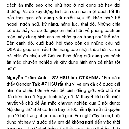
cách ăn mặc sao cho phù hợp ở nơi công sở hay đời
thường. Và để xây dựng hình ảnh cá nhân một cách tốt thì
cần thời gian dài cùng với nhiều yếu tố khác như: bề
ngoài, ngôn ngữ, kỹ năng, năng lực, thái độ. Những chia
sẻ của thầy và cô đã giúp em hiểu hơn về phong cách ăn
mặc, xây dựng hình ảnh cá nhân quan trọng như thế nào.
Bên cạnh đó, cuối buổi hội thảo còn có những câu hỏi
Q&A đã giúp em hiểu hơn, nâng cao nhận thức hơn và có
cái nhìn đa chiều về Giới và Bình đẳng giới cùng với cách
ăn mặc chuyên nghiệp và xây dựng hình ảnh cá nhân tốt
hơn”.
Nguyễn Trâm Anh – SV HSU lớp CTXHNM:
“Em cảm
thấy Gender Talk #7 HSU rất thú vị và em đã có được cái
nhìn đa chiều hơn về vấn đề bình đẳng giới. Với chủ đề
đầu tiên do cô Ngọc trình bày, cô đã thuyết trình rất nhiệt
huyết về chủ đề Ăn mặc chuyên nghiệp qua 3 nội dung:
Nội dung thứ nhất cô trình bày là 100 năm lịch sử nữ quyền
qua 10 bộ trang phục của nữ giới. Em nghĩ đây là một nội
dung rất hay vì trước đây, em đã không nghĩ đến việc thời
trang và lịch sử phát triển của thời trang lại có thể ẩn chứa