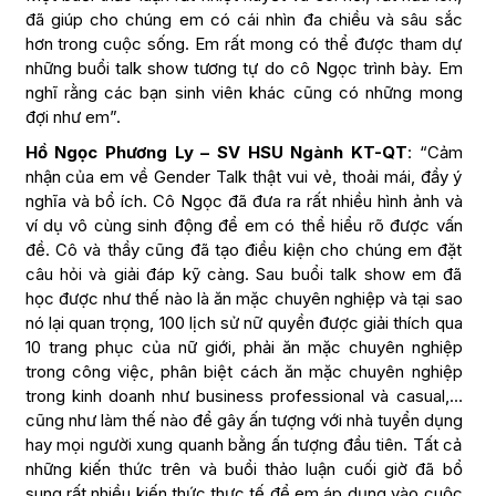
đã giúp cho chúng em có cái nhìn đa chiều và sâu sắc
hơn trong cuộc sống. Em rất mong có thể được tham dự
những buổi talk show tương tự do cô Ngọc trình bày. Em
nghĩ rằng các bạn sinh viên khác cũng có những mong
đợi như em”.
Hồ Ngọc Phương Ly – SV HSU Ngành KT-QT
: “Cảm
nhận của em về Gender Talk thật vui vẻ, thoải mái, đầy ý
nghĩa và bổ ích. Cô Ngọc đã đưa ra rất nhiều hình ảnh và
ví dụ vô cùng sinh động để em có thể hiểu rõ được vấn
đề. Cô và thầy cũng đã tạo điều kiện cho chúng em đặt
câu hỏi và giải đáp kỹ càng. Sau buổi talk show em đã
học được như thế nào là ăn mặc chuyên nghiệp và tại sao
nó lại quan trọng, 100 lịch sử nữ quyền được giải thích qua
10 trang phục của nữ giới, phải ăn mặc chuyên nghiệp
trong công việc, phân biệt cách ăn mặc chuyên nghiệp
trong kinh doanh như business professional và casual,…
cũng như làm thế nào để gây ấn tượng với nhà tuyển dụng
hay mọi người xung quanh bằng ấn tượng đầu tiên. Tất cả
những kiến thức trên và buổi thảo luận cuối giờ đã bổ
sung rất nhiều kiến thức thực tế để em áp dụng vào cuộc