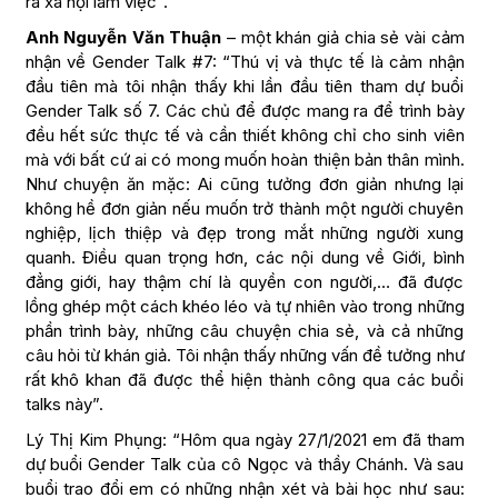
ra xã hội làm việc”.
Anh Nguyễn Văn Thuận
– một khán giả chia sẻ vài cảm
nhận về Gender Talk #7: “Thú vị và thực tế là cảm nhận
đầu tiên mà tôi nhận thấy khi lần đầu tiên tham dự buổi
Gender Talk số 7. Các chủ để được mang ra để trình bày
đều hết sức thực tế và cần thiết không chỉ cho sinh viên
mà với bất cứ ai có mong muốn hoàn thiện bản thân mình.
Như chuyện ăn mặc: Ai cũng tưởng đơn giản nhưng lại
không hề đơn giản nếu muốn trở thành một người chuyên
nghiệp, lịch thiệp và đẹp trong mắt những người xung
quanh. Điều quan trọng hơn, các nội dung về Giới, bình
đẳng giới, hay thậm chí là quyền con người,… đã được
lồng ghép một cách khéo léo và tự nhiên vào trong những
phần trình bày, những câu chuyện chia sẻ, và cả những
câu hỏi từ khán giả. Tôi nhận thấy những vấn đề tưởng như
rất khô khan đã được thể hiện thành công qua các buổi
talks này”.
Lý Thị Kim Phụng: “Hôm qua ngày 27/1/2021 em đã tham
dự buổi Gender Talk của cô Ngọc và thầy Chánh. Và sau
buổi trao đổi em có những nhận xét và bài học như sau: