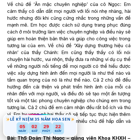
Về chủ đề ‘Ăn mặc chuyên nghiệp’ của cô Ngọc: Em
cảm thấy cô dẫn dắt mọi người với lối nói nhẹ nhàng, hài
hước nhưng đôi khi cũng cứng nhắc trong những vấn đề
mạnh mẽ. Em học được cách sử dụng trang phục đúng
cách ở môi trường làm việc chuyên nghiệp và điều này sẽ
giúp em hoàn thiện bản thân và giúp cho công việc trong
tương lai của em. Về chủ đề ‘Xây dựng thương hiệu cá
nhân’ của thầy Chánh: Em cũng thấy thầy có lối nói
chuyện hài hước, vui nhộn, thầy đưa ra những ví dụ cụ thể
về những người nổi tiếng để mọi người có thể hiểu được
việc xây dựng hình ảnh đến mọi người là như thế nào và
tầm quan trọng của nó là như thế nào. Cả 2 chủ đề đều
hướng đến cải thiện và phát triển hình ảnh của mỗi cá
nhân đến với mọi người, và điều đó sẽ tạo một ấn tượng
tốt và một tác phong chuyên nghiệp cho chúng em trong
tương lai. Cả 2 chủ đề em cảm nhận đều rất bổ ích và thú
vị. Em hy vọng cả hai thầy cô sẽ tiếp tục thực hiện thêm
LỄ KỶ NIỆM 35 NĂM HOA SEN
nhiều buổi trao đổi như thế với nhiều chủ đề hấp dẫn và
05
02
29
21
thiết thực trong cuộc sống”.
NGÀY
GIỜ
PHÚT
GIÂY
Bài: ThS Doãn Thị Ngọc – giảng viên Khoa KHXH –