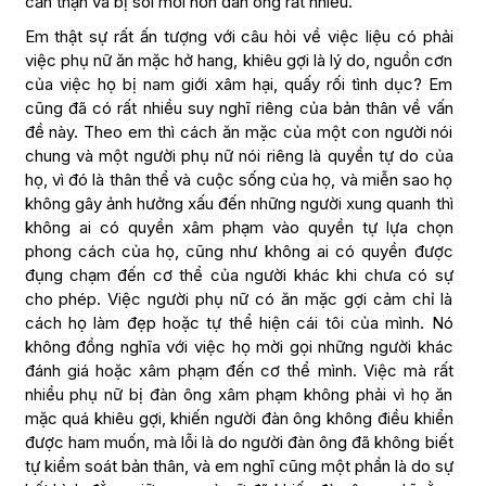
cẩn thận và bị soi mới hơn đàn ông rất nhiều.
Em thật sự rất ấn tượng với câu hỏi về việc liệu có phải
việc phụ nữ ăn mặc hở hang, khiêu gợi là lý do, nguồn cơn
của việc họ bị nam giới xâm hại, quấy rối tình dục? Em
cũng đã có rất nhiều suy nghĩ riêng của bản thân về vấn
đề này. Theo em thì cách ăn mặc của một con người nói
chung và một người phụ nữ nói riêng là quyền tự do của
họ, vì đó là thân thể và cuộc sống của họ, và miễn sao họ
không gây ảnh hưởng xấu đến những người xung quanh thì
không ai có quyền xâm phạm vào quyền tự lựa chọn
phong cách của họ, cũng như không ai có quyền được
đụng chạm đến cơ thể của người khác khi chưa có sự
cho phép. Việc người phụ nữ có ăn mặc gợi cảm chỉ là
cách họ làm đẹp hoặc tự thể hiện cái tôi của mình. Nó
không đồng nghĩa với việc họ mời gọi những người khác
đánh giá hoặc xâm phạm đến cơ thể mình. Việc mà rất
nhiều phụ nữ bị đàn ông xâm phạm không phải vì họ ăn
mặc quá khiêu gợi, khiến người đàn ông không điều khiển
được ham muốn, mà lỗi là do người đàn ông đã không biết
tự kiểm soát bản thân, và em nghĩ cũng một phần là do sự