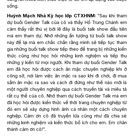
sống.
Huỳnh Mạch Nhã Kỳ học lớp CTXHNM:
“Sau khi tham
dự buổi Gender Talk của cô và thầy Hồ Trung Chánh em
cảm thấy rất thú vị bởi lẽ đây là buổi talk show đầu tiên
mà em tham dự. Nhờ những ấn tượng từ buổi talk show
này để lại mà em chắc chắn rằng mình sẽ tiếp tục tham
gia những buổi talk show tiếp theo để trang bị những kiến
thức cũng như học hỏi những kinh nghiệm và tiếp thu
những ý kiến từ mọi người. Khi tham dự buổi Gender Talk
em đã học hỏi được cách ăn mặc chuyên nghiệp khi ở
công sở, nơi làm việc ăn mặc ra sao khi đi chơi, đi mua
sắm ăn mặc ra sao và cách đi đứng như thế nào mới là
một người chuyên nghiệp qua cách truyền tải và miêu tả
rất cụ thể của cô. Nhờ tham dự buổi Gender Talk mà em
đã học hỏi được kiến thức về thời trang chuyên nghiệp từ
đó em sẽ xây dựng hình ảnh cá nhân một cách chuyên
nghiệp. Cảm ơn cô đã truyền lửa cũng như đã chia sẻ
những kinh nghiệm và kiến thức bổ ích cho em. Em chân
thành cảm ơn cô!”.