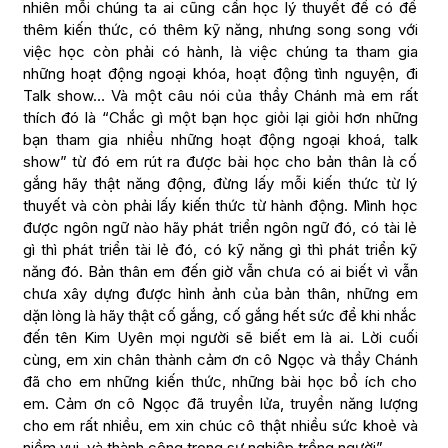
nhiên mỗi chúng ta ai cũng cần học lý thuyết để có để
thêm kiến thức, có thêm kỹ năng, nhưng song song với
việc học còn phải có hành, là việc chúng ta tham gia
những hoạt động ngoại khóa, hoạt động tình nguyện, đi
Talk show… Và một câu nói của thầy Chánh mà em rất
thích đó là “Chắc gì một bạn học giỏi lại giỏi hơn những
bạn tham gia nhiều những hoạt động ngoại khoá, talk
show” từ đó em rút ra được bài học cho bản thân là cố
gắng hãy thật năng động, đừng lấy mỗi kiến thức từ lý
thuyết và còn phải lấy kiến thức từ hành động. Mình học
được ngôn ngữ nào hãy phát triển ngôn ngữ đó, có tài lẻ
gì thì phát triển tài lẻ đó, có kỹ năng gì thì phát triển kỹ
năng đó. Bản thân em đến giờ vẫn chưa có ai biết vì vẫn
chưa xây dựng được hình ảnh của bản thân, những em
dặn lòng là hãy thật cố gắng, cố gắng hết sức để khi nhắc
đến tên Kim Uyên mọi người sẽ biết em là ai. Lời cuối
cùng, em xin chân thành cảm ơn cô Ngọc và thầy Chánh
đã cho em những kiến thức, những bài học bổ ích cho
em. Cảm ơn cô Ngọc đã truyền lửa, truyền năng lượng
cho em rất nhiều, em xin chúc cô thật nhiều sức khoẻ và
niềm vui, và thành công trong sự nghiệp trồng người”.