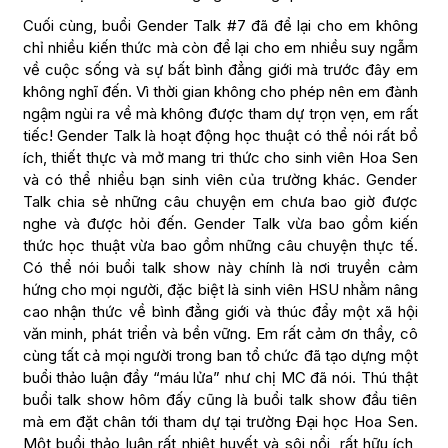
Cuối cùng, buổi Gender Talk #7 đã để lại cho em không
chỉ nhiều kiến thức mà còn để lại cho em nhiều suy ngẫm
về cuộc sống và sự bất bình đẳng giới mà trước đây em
không nghĩ đến. Vì thời gian không cho phép nên em đành
ngậm ngùi ra về mà không được tham dự trọn vẹn, em rất
tiếc! Gender Talk là hoạt động học thuật có thể nói rất bổ
ích, thiết thực và mở mang tri thức cho sinh viên Hoa Sen
và có thể nhiều bạn sinh viên của trường khác. Gender
Talk chia sẻ những câu chuyện em chưa bao giờ được
nghe và được hỏi đến. Gender Talk vừa bao gồm kiến
thức học thuật vừa bao gồm những câu chuyện thực tế.
Có thể nói buổi talk show này chính là nơi truyền cảm
hứng cho mọi người, đặc biệt là sinh viên HSU nhằm nâng
cao nhận thức về bình đẳng giới và thúc đẩy một xã hội
văn minh, phát triển và bền vững. Em rất cảm ơn thầy, cô
cùng tất cả mọi người trong ban tổ chức đã tạo dựng một
buổi thảo luận đầy “máu lửa” như chị MC đã nói. Thú thật
buổi talk show hôm đấy cũng là buổi talk show đầu tiên
mà em đặt chân tới tham dự tại trường Đại học Hoa Sen.
Một buổi thảo luận rất nhiệt huyết và sôi nổi, rất hữu ích,