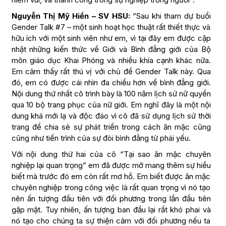
Nguyễn Thị Mỹ Hiền – SV HSU:
“Sau khi tham dự buổi
Gender Talk #7 – một sinh hoạt học thuật rất thiết thực và
hữu ích với một sinh viên như em, vì tại đây em được cập
nhật những kiến thức về Giới và Bình đẳng giới của Bộ
môn giáo dục Khai Phóng và nhiều khía cạnh khác nữa.
Em cảm thấy rất thú vị với chủ đề Gender Talk này. Qua
đó, em có được cái nhìn đa chiều hơn về bình đẳng giới.
Nội dung thứ nhất cô trình bày là 100 năm lịch sử nữ quyền
qua 10 bộ trang phục của nữ giới. Em nghĩ đây là một nội
dung khá mới lạ và độc đáo vì cô đã sử dụng lịch sử thời
trang để chia sẻ sự phát triển trong cách ăn mặc cũng
cũng như tiến trình của sự đòi bình đẳng từ phái yếu.
Với nội dung thứ hai của cô “Tại sao ăn mặc chuyên
nghiệp lại quan trọng” em đã được mở mang thêm sự hiểu
biết mà trước đó em còn rất mơ hồ. Em biết được ăn mặc
chuyên nghiệp trong công việc là rất quan trọng vì nó tạo
nên ấn tượng đầu tiên với đối phương trong lần đầu tiên
gặp mặt. Tuy nhiên, ấn tượng ban đầu lại rất khó phai và
nó tạo cho chúng ta sự thiện cảm với đối phương nếu ta