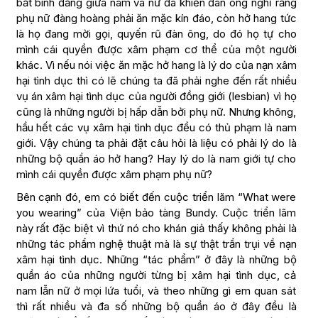
bất bình đẳng giữa nam và nữ đã khiến đàn ông nghĩ rằng
phụ nữ đàng hoàng phải ăn mặc kín đáo, còn hở hang tức
là họ đang mời gọi, quyến rũ đàn ông, do đó họ tự cho
mình cái quyền được xâm phạm cơ thể của một người
khác. Vì nếu nói việc ăn mặc hở hang là lý do của nạn xâm
hại tình dục thì có lẽ chúng ta đã phải nghe đến rất nhiều
vụ án xâm hại tình dục của người đồng giới (lesbian) vì họ
cũng là những người bị hấp dẫn bởi phụ nữ. Nhưng không,
hầu hết các vụ xâm hại tình dục đều có thủ phạm là nam
giới. Vậy chúng ta phải đặt câu hỏi là liệu có phải lý do là
những bộ quần áo hở hang? Hay lý do là nam giới tự cho
mình cái quyền được xâm phạm phụ nữ?
Bên cạnh đó, em có biết đến cuộc triển lãm “What were
you wearing” của Viện bảo tàng Bundy. Cuộc triển lãm
này rất đặc biệt vì thứ nó cho khán giả thấy không phải là
những tác phẩm nghệ thuật mà là sự thật trần trụi về nạn
xâm hại tình dục. Những “tác phẩm” ở đây là những bộ
quần áo của những người từng bị xâm hại tình dục, cả
nam lẫn nữ ở mọi lứa tuổi, và theo những gì em quan sát
thì rất nhiều và đa số những bộ quần áo ở đây đều là