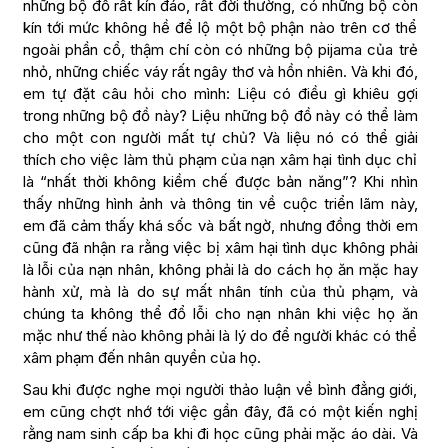
những bộ đồ rất kín đáo, rất đời thường, có những bộ còn
kín tới mức không hề để lộ một bộ phận nào trên cơ thể
ngoài phần cổ, thậm chí còn có những bộ pijama của trẻ
nhỏ, những chiếc váy rất ngây thơ và hồn nhiên. Và khi đó,
em tự đặt câu hỏi cho mình: Liệu có điều gì khiêu gợi
trong những bộ đồ này? Liệu những bộ đồ này có thể làm
cho một con người mất tự chủ? Và liệu nó có thể giải
thích cho việc làm thủ phạm của nạn xâm hại tình dục chỉ
là “nhất thời không kiềm chế được bản năng”? Khi nhìn
thấy những hình ảnh và thông tin về cuộc triển lãm này,
em đã cảm thấy khá sốc và bất ngờ, nhưng đồng thời em
cũng đã nhận ra rằng việc bị xâm hại tình dục không phải
là lỗi của nạn nhân, không phải là do cách họ ăn mặc hay
hành xử, mà là do sự mất nhân tính của thủ phạm, và
chúng ta không thể đổ lỗi cho nạn nhân khi việc họ ăn
mặc như thế nào không phải là lý do để người khác có thể
xâm phạm đến nhân quyền của họ.
Sau khi được nghe mọi người thảo luận về bình đẳng giới,
em cũng chợt nhớ tới việc gần đây, đã có một kiến nghị
rằng nam sinh cấp ba khi đi học cũng phải mặc áo dài. Và