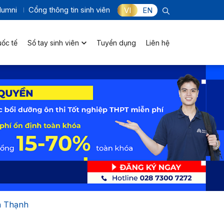
lumni
Cổng thông tin sinh viên
VI
EN
uốc tế
Sổ tay sinh viên
Tuyển dụng
Liên hệ
h Thạnh