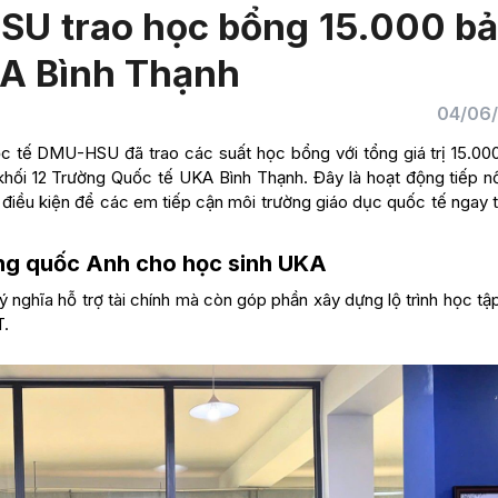
SU trao học bổng 15.000 b
KA Bình Thạnh
04/06
uốc tế DMU-HSU đã trao các suất học bổng với tổng giá trị 15.00
khối 12 Trường Quốc tế UKA Bình Thạnh. Đây là hoạt động tiếp n
 điều kiện để các em tiếp cận môi trường giáo dục quốc tế ngay t
ng quốc Anh cho học sinh UKA
nghĩa hỗ trợ tài chính mà còn góp phần xây dựng lộ trình học tậ
T.