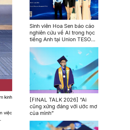
Sinh viên Hoa Sen báo cáo
nghiên cứu về AI trong học
tiếng Anh tại Union TESOL
2026 ở Singapore
ăm kinh
[FINAL TALK 2026] “Ai
cũng xứng đáng với ước mơ
của mình”
m việc
.