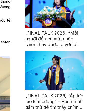
 thông
 Vương
uốc tế
[FINAL TALK 2026] “Mỗi
người đều có một cuộc
ester,
chiến, hãy bước ra với tư
thế của người chiến thắng”
[FINAL TALK 2026] “Áp lực
tạo kim cương” – Hành trình
dám thử để tìm thấy chính