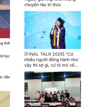
chuyến tàu tri thức
ng thời
[FINAL TALK 2026] “Có
ười học
nhiều người đồng hành như
vậy thì sợ gì, cứ tò mò về
thế giới thôi”
c tiễn