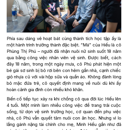
Phía sau dáng vẻ hoạt bát cùng thành tích học tập ấy là
một hành trình trưởng thành đặc biệt. “Má” của Hiếu là cô
Phùng Thị Phú – người đã nhận nuôi nữ sinh suốt 18 năm
qua bằng công việc nhân viên vệ sinh. Được biết, cách
đây 18 năm, trong một ngày mưa, cô Phú phát hiện một
bé gái sơ sinh bị bỏ rơi bên con hẻm gần nhà, cạnh chiếc
giỏ nhựa cũ với vài hộp sữa và quần áo. Không đành lòng
bỏ mặc đứa trẻ, cô quyết định mang về nuôi dù khi ấy
hoàn cảnh gia đình còn nhiều khó khăn.
Biến cố tiếp tục xảy ra khi chồng cô qua đời lúc Hiếu lên
4 tuổi. Một mình làm nhiều công việc để trang trải cuộc
sống, từ dọn vệ sinh trường học, cơ quan đến phụ việc
nhà, cô Phú vẫn quyết tâm nuôi con ăn học. Nhưng vì lo
lắng gánh nặng tài chính cho mẹ, Minh Hiếu gần như đã