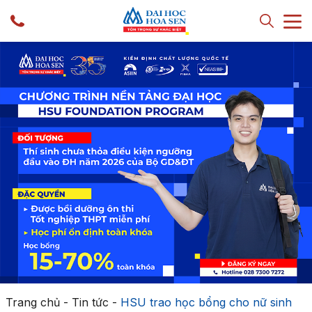
Trang chủ
-
Tin tức
-
HSU trao học bổng cho nữ sinh