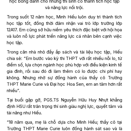
học bổng dành cho những thí sinh có thành tích học tập
và năng lực nổi trội.
Trong suốt 12 năm học, Minh Hiếu luôn duy trì thành tích
học tập tốt, đồng thời đảm nhận vai trò lớp trưởng lớp
12A17. Em cũng sở hữu niềm yêu thích đặc biệt với hội họa
và luôn nỗ lực phát triển năng lực cá nhân bên cạnh việc
học tập.
Trong căn nhà nhỏ đầy ắp sách và tài liệu học tập, Hiếu
chia sẻ: “Em bước vào kỳ thi THPT với rất nhiều nỗi lo, từ
điểm số, lựa chọn ngành học phù hợp với điều kiện kinh tế
gia đình, rồi sau đó đi làm thêm có lo được chi phí hay
không. Nhưng nhờ sự đồng hành của thầy cô Trường
THPT Marie Curie và Đại học Hoa Sen, em an tâm hơn rất
nhiều”.
Tại buổi gặp gỡ, PGS.TS Nguyễn Hữu Huy Nhựt khẳng
định HSU rất trân trọng thí sinh giàu nghị lực, quyết tâm và
tài năng như Hiếu.
“18 năm qua, mẹ là chỗ dựa cho Minh Hiếu; thầy cô tại
Trường THPT Marie Curie luôn đồng hành sát sao và là