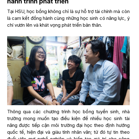
hành trình phát triển
Tại HSU, học bổng không chỉ là sự hỗ trợ tài chính mà còn
là cam kết đồng hành cùng những học sinh có năng lực, ý
chí vươn lên và khát vọng phát triển bản thân.
Thông qua các chương trình học bổng tuyển sinh, nhà
trường mong muốn tạo điều kiện để nhiều học sinh tài
năng được tiếp cận môi trường đại học theo định hướng
quốc tế, hiện đại và giàu tính nhân văn; từ đó tự tin theo
đuổi ước mơ nghề nghiệp và kiến tạo giá trị cho cộng