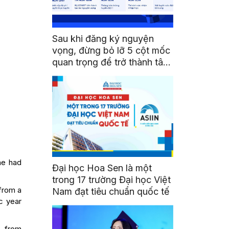
Sau khi đăng ký nguyện
vọng, đừng bỏ lỡ 5 cột mốc
quan trọng để trở thành tân
sinh viên HSU
he had
Đại học Hoa Sen là một
trong 17 trường Đại học Việt
 from a
Nam đạt tiêu chuẩn quốc tế
c year
) from