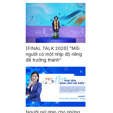
mình
[FINAL TALK 2026] “Mỗi
người có một nhịp độ riêng
để trưởng thành”
Người giữ nhịp cho những