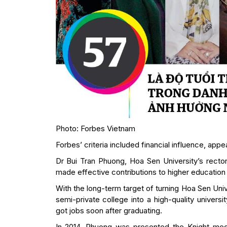
Photo: Forbes Vietnam
Forbes’ criteria included financial influence, app
Dr Bui Tran Phuong, Hoa Sen University’s recto
made effective contributions to higher education
With the long-term target of turning Hoa Sen Unive
semi-private college into a high-quality univer
got jobs soon after graduating.
In 2014, Phuong was presented the Knight med