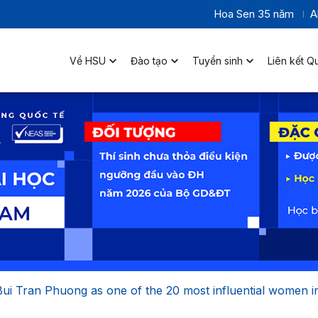
Hoa Sen 35 năm
A
Về HSU
Đào tạo
Tuyển sinh
Liên kết Q
i Tran Phuong as one of the 20 most influential women i