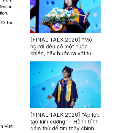
erit in
tion.
013 for
[FINAL TALK 2026] “Mỗi
người đều có một cuộc
chiến, hãy bước ra với tư
thế của người chiến thắng”
[FINAL TALK 2026] “Áp lực
tạo kim cương” – Hành trình
in Viet
dám thử để tìm thấy chính