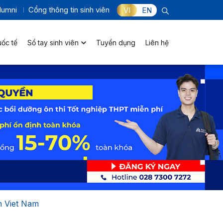
lumni
Cổng thông tin sinh viên
VI
EN
uốc tế
Sổ tay sinh viên
Tuyển dụng
Liên hệ
n Viet Nam