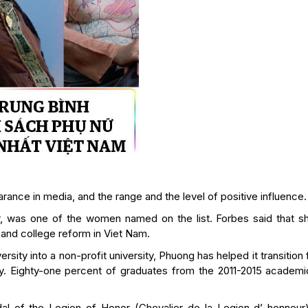
earance in media, and the range and the level of positive influence.
r, was one of the women named on the list. Forbes said that s
 and college reform in Viet Nam.
rsity into a non-profit university, Phuong has helped it transition
sity. Eighty-one percent of graduates from the 2011-2015 academi
al of the Legion of Honor (Chevalier de la Legion d’ honneur