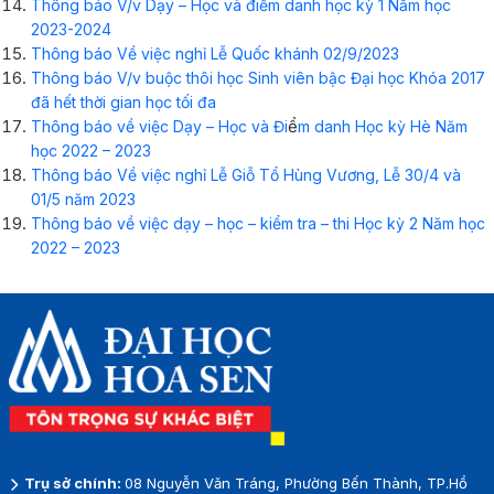
Thông báo V/v Dạy – Học và điểm danh học kỳ 1 Năm học
2023-2024
Thông báo Về việc nghỉ Lễ Quốc khánh 02/9/2023
Thông báo V/v buộc thôi học Sinh viên bậc Đại học Khóa 2017
đã hết thời gian học tối đa
ể
Thông báo về việc Dạy – Học và Đi
m danh Học kỳ Hè Năm
học 2022 – 2023
Thông báo Về việc nghỉ Lễ Giỗ Tổ Hùng Vương, Lễ 30/4 và
01/5 năm 2023
Thông báo về việc dạy – học – kiểm tra – thi Học kỳ 2 Năm học
2022 – 2023
Trụ sở chính:
08 Nguyễn Văn Tráng, Phường Bến Thành, TP.Hồ