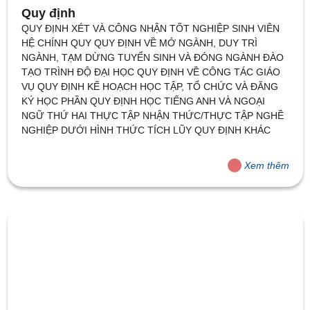
Quy định
QUY ĐỊNH XÉT VÀ CÔNG NHẬN TỐT NGHIỆP SINH VIÊN
HỆ CHÍNH QUY QUY ĐỊNH VỀ MỞ NGÀNH, DUY TRÌ
NGÀNH, TẠM DỪNG TUYỂN SINH VÀ ĐÓNG NGÀNH ĐÀO
TẠO TRÌNH ĐỘ ĐẠI HỌC QUY ĐỊNH VỀ CÔNG TÁC GIÁO
VỤ QUY ĐỊNH KẾ HOẠCH HỌC TẬP, TỔ CHỨC VÀ ĐĂNG
KÝ HỌC PHẦN QUY ĐỊNH HỌC TIẾNG ANH VÀ NGOẠI NGỮ
THỨ HAI THỰC TẬP NHẬN THỨC/THỰC TẬP NGHỀ
NGHIỆP DƯỚI HÌNH THỨC TÍCH LŨY QUY ĐỊNH KHÁC
Xem thêm