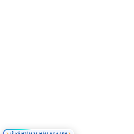
LỄ KỶ NIỆM 35 NĂM HOA SEN