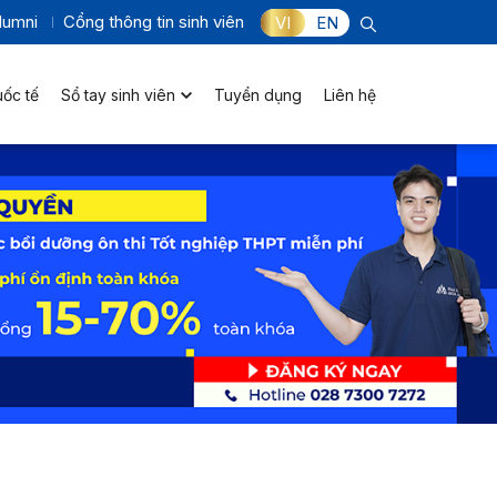
lumni
Cổng thông tin sinh viên
VI
EN
uốc tế
Sổ tay sinh viên
Tuyển dụng
Liên hệ