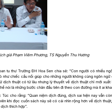
 Dịch giả Phạm Viêm Phương, TS Nguyễn Thu Hương
ban tu thư Trường ĐH Hoa Sen chia sẻ: “Con người có nhiều ng
 trò như chiếc cầu nối giúp cho những người không cùng ngôn ngữ
dịch thuật có từ lâu nhưng lý thuyết về dịch thuật chỉ mới xuất 
 nói là những bước chân đầu tiên đi theo con đường mà ít ai khai
c Túc cho rằng: “Quan niệm dịch đúng, dịch sai hiện nay vẫn còn
viên khi đọc cuốn sách này sẽ có cái nhìn rộng hơn về dịch thuật
dịch thích hợp”.