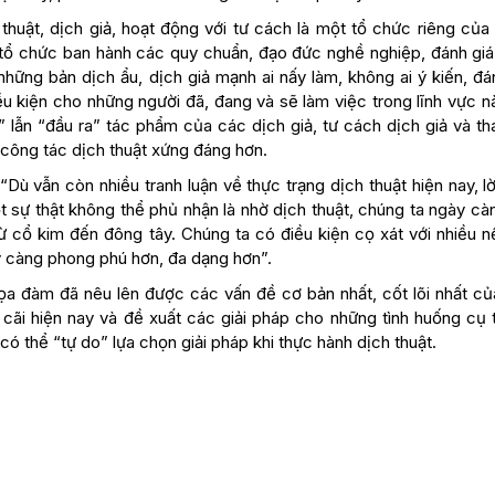
huật, dịch giả, hoạt động với tư cách là một tổ chức riêng của
 tổ chức ban hành các quy chuẩn, đạo đức nghề nghiệp, đánh giá
 những bản dịch ẩu, dịch giả mạnh ai nấy làm, không ai ý kiến, đá
iều kiện cho những người đã, đang và sẽ làm việc trong lĩnh vực n
 lẫn “đầu ra” tác phẩm của các dịch giả, tư cách dịch giả và th
công tác dịch thuật xứng đáng hơn.
Dù vẫn còn nhiều tranh luận về thực trạng dịch thuật hiện nay, l
 sự thật không thể phủ nhận là nhờ dịch thuật, chúng ta ngày cà
từ cổ kim đến đông tây. Chúng ta có điều kiện cọ xát với nhiều 
y càng phong phú hơn, đa dạng hơn”.
ọa đàm đã nêu lên được các vấn đề cơ bản nhất, cốt lõi nhất củ
 cãi hiện nay và đề xuất các giải pháp cho những tình huống cụ 
có thể “tự do” lựa chọn giải pháp khi thực hành dịch thuật.