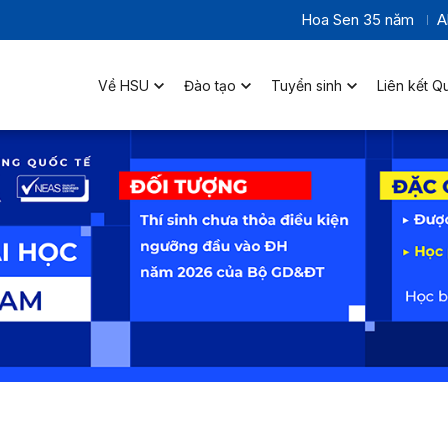
Hoa Sen 35 năm
A
Về HSU
Đào tạo
Tuyển sinh
Liên kết Q