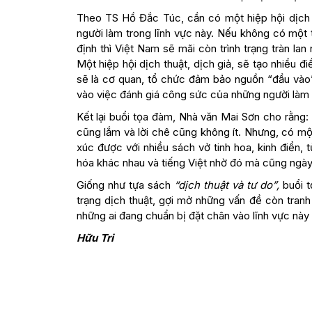
Theo TS Hồ Đắc Túc, cần có một hiệp hội dịch t
người làm trong lĩnh vực này. Nếu không có một
định thì Việt Nam sẽ mãi còn trình trạng tràn lan
Một hiệp hội dịch thuật, dịch giả, sẽ tạo nhiều đ
sẽ là cơ quan, tổ chức đảm bảo nguồn “đầu vào”
vào việc đánh giá công sức của những người làm 
Kết lại buổi tọa đàm, Nhà văn Mai Sơn cho rằng: “
cũng lắm và lời chê cũng không ít. Nhưng, có một
xúc được với nhiều sách vở tinh hoa, kinh điển, 
hóa khác nhau và tiếng Việt nhờ đó mà cũng ngà
Giống như tựa sách
“dịch thuật và tư do”,
buổi t
trạng dịch thuật, gợi mở những vấn đề còn tranh
những ai đang chuẩn bị đặt chân vào lĩnh vực này 
Hữu Tri