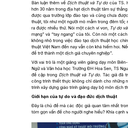
Bàn luận thêm về
Dịch thuật và Tự do
của TS. H
hơn 30 năm trong địa hạt dịch thuật tâm sự thẳng
được qua trường lớp đào tạo và cũng chưa được h
thuật, tôi như một người mò mẫm trong đêm tối; 
ra được nhiều thứ. Nói một cách ví von,
Tự do và
mạng” và “tay ngang” của tôi. Còn nói một cách
không nhỏ trong việc đào tạo dịch thuật học chính
thuật Việt Nam đến nay vẫn còn khá hiếm hoi. Nếu
để trở thành một dịch giả chuyên nghiệp”.
Với vai trò là một giảng viên giảng dạy môn Bi
Ngữ và Văn hóa học Trường ĐH Hoa Sen, TS Nguyễ
đề cập trong
Dịch thuật và Tự do.
Tác giả đã t
công trình thiết thực không chỉ dành cho những 
trình xây dựng giáo trình giảng dạy bộ môn dịch th
Giới hạn của tự do và đạo đức dịch thuật
Đây là chủ đề mà các độc giả quan tâm nhất trong
tóm gọn vấn đề cho người nghe hiểu? Khía cạnh vă