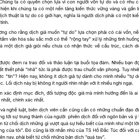
 Chúng ta có quyền chọn lựa vì con người vốn tự do và có nhu 
hiện khi chúng ta có một nền tảng kiến thức vững vàng và gắn li
ch thuật là tự do có giới hạn, nghĩa là người dịch phải có một ki
tính.
ng cho rằng dịch giả muốn “tự do” lựa chọn phải có cái vốn, nề
 tầm văn hóa sâu sắc mới có thể “rộng tay” xử lý những tình huốn
là một dịch giả giỏi nếu chưa có nhận thức về cấu trúc, cách di
được đem ra trao đổi và thảo luận tại buổi tọa đàm. Nhiều bạn đ
t thiết phải “nhã” tức là phải được trau chuốt văn phong. Tuy nhi
 “tín”? Hiện nay, không ít dịch giả tự dành cho mình nhiều “tự d
 Lối dịch này bị không ít người nhìn nhận với ít nhiều nghi ngại.
 xác định mục đích, đối tượng độc giả mà mình hướng đến là ai 
nhất, chính xác nhất.
và nghề luật, biên dịch viên cần cũng cần có những chuẩn đạo đ
g tới sự trung thành của người phiên dịch đối với ngôn bản và ý
ạn từ chối dịch những gì vượt quá sự hiểu biết của mình như một lờ
ăng của tôi”. Đó cũng là lời nhắn nhủ của TS Hồ Đắc Túc đối với 
ện nay, phải biết từ chối những bản dịch “quá tay”.