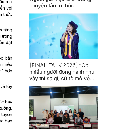
cầu mở
chuyến tàu tri thức
ền với
ến thức
n tảng
g trong
ễn đạt
ọc băn
ên, nếu
[FINAL TALK 2026] “Có
o” hơn
nhiều người đồng hành như
vậy thì sợ gì, cứ tò mò về
thế giới thôi”
và tùy
ức hay
 tưởng.
i tuyên
các bạn