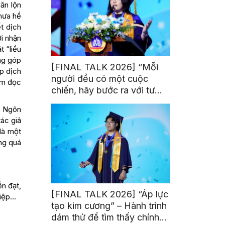
ăn lộn
chưa hề
t dịch
i nhận
 “liều
ng góp
[FINAL TALK 2026] “Mỗi
áp dịch
người đều có một cuộc
tìm đọc
chiến, hãy bước ra với tư
thế của người chiến thắng”
a Ngôn
ác giả
là một
ng quá
ễn đạt,
[FINAL TALK 2026] “Áp lực
hiệp…
tạo kim cương” – Hành trình
dám thử để tìm thấy chính