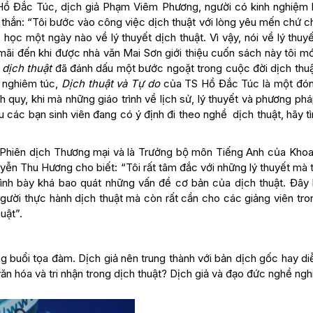
ồ Đắc Túc, dịch giả Phạm Viêm Phương, người có kinh nghiệm l
 thắn: “Tôi bước vào công việc dịch thuật với lòng yêu mến chứ 
ọc một ngày nào về lý thuyết dịch thuật. Vì vậy, nói về lý thuyế
mãi đến khi được nhà văn Mai Sơn giới thiệu cuốn sách này tôi mớ
 dịch thuật
đã đánh dấu một bước ngoặt trong cuộc đời dịch thuật
 nghiêm túc,
Dịch thuật và Tự do
của TS Hồ Đắc Túc là một đó
 quy, khi mà những giáo trình về lịch sử, lý thuyết và phương ph
 các bạn sinh viên đang có ý định đi theo nghề dịch thuật, hãy 
ên-Phiên dịch Thương mại và là Trưởng bộ môn Tiếng Anh của Kho
n Thu Hương cho biết: “Tôi rất tâm đắc với những lý thuyết mà t
rình bày khá bao quát những vấn đề cơ bản của dịch thuật. Đây 
người thực hành dịch thuật mà còn rất cần cho các giảng viên tro
uật”.
 buổi tọa đàm. Dịch giả nên trung thành với bản dịch gốc hay di
n hóa và tri nhận trong dịch thuật? Dịch giả và đạo đức nghề ng