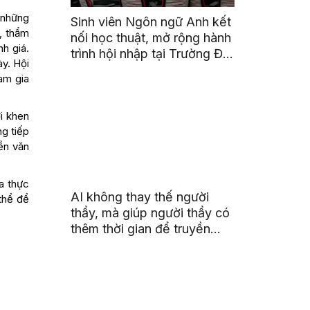
 những
Sinh viên Ngôn ngữ Anh kết
, thẩm
nối học thuật, mở rộng hành
nh giá.
trình hội nhập tại Trường Đại
ày. Hội
học Quốc gia Malaysia
am gia
ời khen
ng tiếp
nền văn
a thực
AI không thay thế người
thể để
thầy, mà giúp người thầy có
thêm thời gian để truyền
cảm hứng