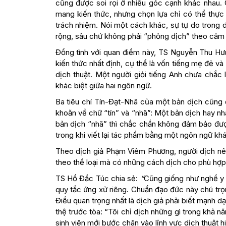
cũng được soi rọi ở nhiều góc cạnh khác nhau.
mang kiến thức, nhưng chọn lựa chỉ có thể thực 
trách nhiệm. Nói một cách khác, sự tự do trong dị
rộng, sâu chứ không phải “phỏng dịch” theo cảm 
Đồng tình với quan điểm này, TS Nguyễn Thu Hươ
kiến thức nhất định, cụ thể là vốn tiếng mẹ đẻ và
dịch thuật. Một người giỏi tiếng Anh chưa chắc 
khác biệt giữa hai ngôn ngữ.
Ba tiêu chí Tín-Đạt-Nhã của một bản dịch cũng 
khoăn về chữ “tín” và “nhã”: Một bản dịch hay nhấ
bản dịch “nhã” thì chắc chắn không đảm bảo được
trong khi viết lại tác phẩm bằng một ngôn ngữ khác.
Theo dịch giả Phạm Viêm Phương, người dịch nên
theo thể loại mà có những cách dịch cho phù hợp 
TS Hồ Đắc Túc chia sẻ:
“
Cũng giống như nghề y 
quy tắc ứng xử riêng. Chuẩn đạo đức này chú trọn
Điều quan trọng nhất là dịch giả phải biết mạnh d
thệ trước tòa: “Tôi chỉ dịch những gì trong khả n
sinh viên mới bước chân vào lĩnh vực dịch thuật hi