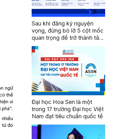
Sau khi đăng ký nguyện
vọng, đừng bỏ lỡ 5 cột mốc
quan trọng để trở thành tân
sinh viên HSU
ôn ngữ
 có thể
Đại học Hoa Sen là một
hiện vì
 phá”.
trong 17 trường Đại học Việt
Nam đạt tiêu chuẩn quốc tế
 nhiều
, từ đó