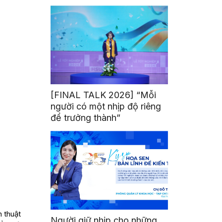
mình
[FINAL TALK 2026] “Mỗi
người có một nhịp độ riêng
để trưởng thành”
h thuật
Người giữ nhịp cho những