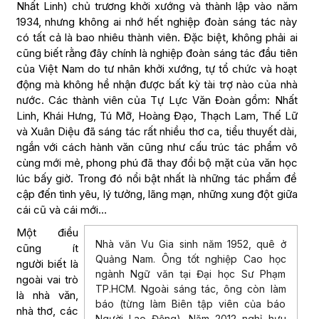
Nhất Linh) chủ trương khởi xướng và thành lập vào năm
1934, nhưng không ai nhớ hết nghiệp đoàn sáng tác này
có tất cả là bao nhiêu thành viên. Đặc biệt, không phải ai
cũng biết rằng đây chính là nghiệp đoàn sáng tác đầu tiên
của Việt Nam do tư nhân khởi xướng, tự tổ chức và hoạt
động mà không hề nhận được bất kỳ tài trợ nào của nhà
nước. Các thành viên của Tự Lực Văn Đoàn gồm: Nhất
Linh, Khái Hưng, Tú Mỡ, Hoàng Đạo, Thạch Lam, Thế Lữ
và Xuân Diệu đã sáng tác rất nhiều thơ ca, tiểu thuyết dài,
ngắn với cách hành văn cũng như cấu trúc tác phẩm vô
cùng mới mẻ, phong phú đã thay đổi bộ mặt của văn học
lúc bấy giờ. Trong đó nổi bật nhất là những tác phẩm đề
cập đến tình yêu, lý tưởng, lãng mạn, những xung đột giữa
cái cũ và cái mới…
Một điều
Nhà văn Vu Gia sinh năm 1952, quê ở
cũng ít
Quảng Nam. Ông tốt nghiệp Cao học
người biết là
ngành Ngữ văn tại Đại học Sư Phạm
ngoài vai trò
TP.HCM. Ngoài sáng tác, ông còn làm
là nhà văn,
báo (từng làm Biên tập viên của báo
nhà thơ, các
Người Lao Động). Năm 2012 nghỉ hưu