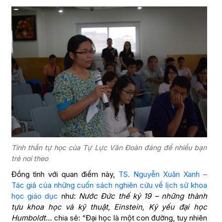
Tinh thần tự học của Tự Lực Văn Đoàn đáng để nhiều bạn
trẻ noi theo
Đồng tình với quan điểm này,
TS. Nguyễn Xuân Xanh –
Tác giả của những cuốn sách nghiên cứu về lịch sử khoa
học giáo dục
như:
Nước Đức thế kỷ 19 – những thành
tựu khoa học và kỹ thuật, Einstein, Kỷ yếu đại học
Humboldt…
chia sẻ: “Đại học là một con đường, tuy nhiên