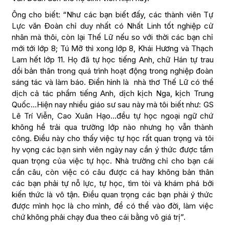
Ông cho biết: “Như các bạn biết đấy, các thành viên Tự
Lực văn Đoàn chỉ duy nhất có Nhất Linh tốt nghiệp cử
nhân mà thôi, còn lại Thế Lữ nếu so với thời các bạn chỉ
mới tới lớp 8; Tú Mỡ thì xong lớp 8, Khái Hương và Thạch
Lam hết lớp 11. Họ đã tự học tiếng Anh, chữ Hán tự trau
dồi bản thân trong quá trình hoạt động trong nghiệp đoàn
sáng tác và làm báo. Điển hình là nhà thơ Thế Lữ có thể
dịch cả tác phẩm tiếng Anh, dịch kịch Nga, kịch Trung
Quốc…Hiện nay nhiều giáo sư sau này mà tôi biết như: GS
Lê Trí Viễn, Cao Xuân Hạo…đều tự học ngoại ngữ chứ
không hề trải qua trường lớp nào nhưng họ vẫn thành
công. Điều này cho thấy việc tự học rất quan trọng và tôi
hy vọng các bạn sinh viên ngày nay cần ý thức được tầm
quan trọng của việc tự học. Nhà trường chỉ cho bạn cái
cần câu, còn việc có câu được cá hay không bản thân
các bạn phải tự nỗ lực, tự học, tìm tòi và khám phá bởi
kiến thức là vô tận. Điều quan trọng các bạn phải ý thức
được mình học là cho mình, để có thể vào đời, làm việc
chứ không phải chạy đua theo cái bằng vô giá trị”.