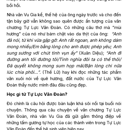
bồi hồi.
Nhà văn Vu Gia kể, thế hệ của ông ngày trước và cho đến
tận bây giờ vẫn không sao quên được ấn tượng của văn
chương Tự Lực Văn Đoàn. Có những câu thơ mà “mùi
hương” của nó như bám chặt vào da thịt của ông:
“Anh
đã nói, từ khi vừa gặp gỡ: Anh rất ngoan, anh không dám
mong nhiềụ/Em bằng lòng cho anh được phép yêu; Anh
sung sướng với chút tình vụn ấy”
(Xuân Diệu);
“Anh đi
đường anh tôi đường tôi/Tình nghĩa đôi ta có thế thôi/
Đã quyết không mong sum họp mãi/Bận lòng chi nữa
lúc chia phôi…”.
(Thế Lữ)
hay khi đọc những tác phẩm
văn xuôi nói về quê hương, đất nước của Tự Lực Văn
Đoàn thấy nước mình đâu đâu cũng đẹp.
Học gì từ Tự Lực Văn Đoàn?
Đó chính là câu hỏi được bàn luận khá sôi nổi tại buổi nói
chuyện. Thông qua câu chuyện về văn chương Tự Lực
Văn Đoàn, nhà văn Vu Gia đã gửi gắm thông điệp về
những tấm gương tự học của các thành viên trong Tự Lực
Văn Đoàn đến thế hệ sinh viên hiện nay.