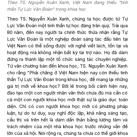
Theo TS. Nguyễn Xuân Xanh, Việt Nam đang thiếu “tinh
thần Tự Lực Văn Đoàn” trong khoa học
Theo TS. Nguyễn Xuân Xanh, chúng ta học được từ Tự
Lực Văn Đoàn một tinh thần tự học đáng trân quý. Trải qua
80 năm, đến nay người ta chính thức thừa nhận rằng Tự
Lực Văn Đoàn là một nghiệp đoàn sáng tác đầu tiên tại
Việt Nam có thể sống được với nghề viết lách, tồn tại và
hoạt động mà không nhận bất kỳ tài trợ nào. Họ đã dám
đứng ra thành lập một tổ chức sáng tác chuyên nghiệp.
Từ văn chương bàn đến khoa học, TS. Nguyễn Xuân Xanh
cho rằng “Phải chăng ở Việt Nam hiện nay còn thiếu tinh
thần Tự Lực Văn Đoàn trong khoa học, để mang lại những
giá trị mới về khoa học? Bởi lẽ trong bối cảnh hiện nay,
đào tạo một con người nhân văn thôi chưa đủ mà cần có
cả một con người khoa học mới thật sự là giáo dục toàn
diện. Chỉ có con người khoa học mới có phương pháp
luận, tự do tư duy, suy nghĩ độc lập, khả năng sáng tạo,
cầu thị và trên hết là dám dấn thân bằng lương tâm và
trách nhiệm của một nhà khoa học trước những vấn đề
lớn của xã hội. Nói rộng ra, chúng ta chưa có thế giới khoa