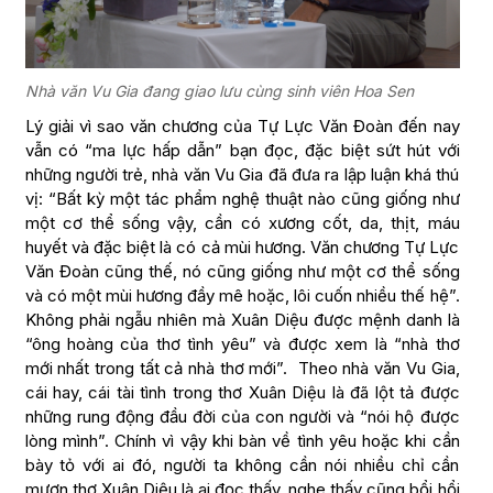
Nhà văn Vu Gia đang giao lưu cùng sinh viên Hoa Sen
Lý giải vì sao văn chương của Tự Lực Văn Đoàn đến nay
vẫn có “ma lực hấp dẫn” bạn đọc, đặc biệt sứt hút với
những người trẻ, nhà văn Vu Gia đã đưa ra lập luận khá thú
vị: “Bất kỳ một tác phẩm nghệ thuật nào cũng giống như
một cơ thể sống vậy, cần có xương cốt, da, thịt, máu
huyết và đặc biệt là có cả mùi hương. Văn chương Tự Lực
Văn Đoàn cũng thế, nó cũng giống như một cơ thể sống
và có một mùi hương đầy mê hoặc, lôi cuốn nhiều thế hệ”.
Không phải ngẫu nhiên mà Xuân Diệu được mệnh danh là
“ông hoàng của thơ tình yêu” và được xem là “nhà thơ
mới nhất trong tất cả nhà thơ mới”. Theo nhà văn Vu Gia,
cái hay, cái tài tình trong thơ Xuân Diệu là đã lột tả được
những rung động đầu đời của con người và “nói hộ được
lòng mình”. Chính vì vậy khi bàn về tình yêu hoặc khi cần
bày tỏ với ai đó, người ta không cần nói nhiều chỉ cần
mượn thơ Xuân Diệu là ai đọc thấy, nghe thấy cũng bổi hổi