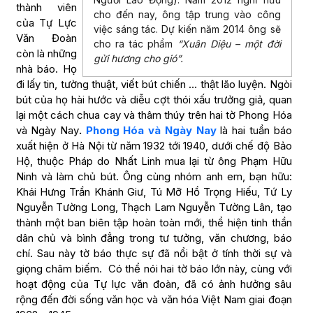
thành viên
cho đến nay, ông tập trung vào công
của Tự Lực
việc sáng tác. Dự kiến năm 2014 ông sẽ
Văn Đoàn
cho ra tác phẩm
“Xuân Diệu – một đời
còn là những
gửi hương cho gió”.
nhà báo. Họ
đi lấy tin, tường thuật, viết bút chiến … thật lão luyện. Ngòi
bút của họ hài hước và diễu cợt thói xấu trưởng giả, quan
lại một cách chua cay và thâm thúy trên hai tờ Phong Hóa
và Ngày Nay
.
Phong Hóa và Ngày Nay
là hai tuần báo
xuất hiện ở Hà Nội từ năm 1932 tới 1940, dưới chế độ Bảo
Hộ, thuộc Pháp do Nhất Linh mua lại từ ông Phạm Hữu
Ninh và làm chủ bút. Ông cùng nhóm anh em, bạn hữu:
Khái Hưng Trần Khánh Giư, Tú Mỡ Hồ Trọng Hiếu, Tứ Ly
Nguyễn Tường Long, Thạch Lam Nguyễn Tường Lân, tạo
thành một ban biên tập hoàn toàn mới, thể hiện tinh thần
dân chủ và bình đẳng trong tư tưởng, văn chương, báo
chí. Sau này tờ báo thực sự đã nổi bật ở tính thời sự và
giọng châm biếm. Có thể nói hai tờ báo lớn này, cùng với
hoạt động của Tự lực văn đoàn, đã có ảnh hưởng sâu
rộng đến đời sống văn học và văn hóa Việt Nam giai đoạn