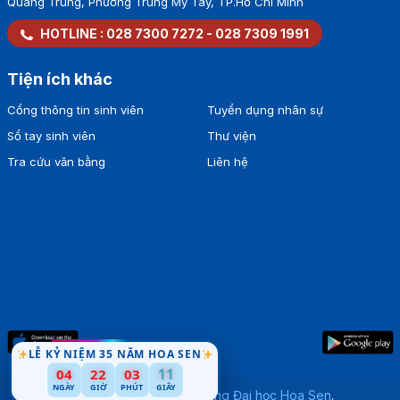
Quang Trung, Phường Trung Mỹ Tây, TP.Hồ Chí Minh
HOTLINE :
028 7300 7272
-
028 7309 1991
Tiện ích khác
Cổng thông tin sinh viên
Tuyển dụng nhân sự
Sổ tay sinh viên
Thư viện
Tra cứu văn bằng
Liên hệ
LỄ KỶ NIỆM 35 NĂM HOA SEN
04
22
03
10
NGÀY
GIỜ
PHÚT
GIÂY
Bản quyền thuộc về
Trường Đại học Hoa Sen
.