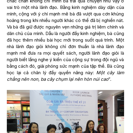
chắc chắn không chỉ mình bà trải qua chuyện như vậy ở
vai trò một nhà lãnh đạo. Bằng kinh nghiệm dày dặn của
mình, cộng với ý chí mạnh mẽ bà đã vượt qua cơn khủng
hoảng trong khi nhiều người khác có thể đã bị nghiền nát.
Và bà đã giữ được nguyên vẹn những giá trị liêm chính và
dân chủ của mình. Dẫu là người đầy kinh nghiệm, bà cũng
đã học thêm nhiều bài học mới trong suốt quá trình. Một
nhà lãnh đạo giỏi không chỉ đơn thuần là nhà lãnh đạo
mạnh mẽ đưa ra mọi quyết sách, người lãnh đạo giỏi là
người biết lắng nghe ý kiến của cộng sự trong đội ngũ và
bằng cách đó, giải phóng sức mạnh của tập thể. Bà cũng
học lại cả chân lý đầy quyền năng này:
Một cây làm
chẳng nên non, ba cây chụm lại nên hòn núi cao
”.