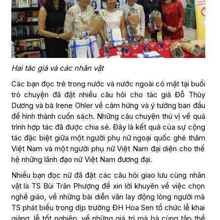
Hai tác giả và các nhân vật
Các bạn đọc trẻ trong nước và nước ngoài có mặt tại buổi
trò chuyện đã đặt nhiều câu hỏi cho tác giả Đỗ Thùy
Dương và bà Irene Ohler về cảm hứng và ý tưởng ban đầu
để hình thành cuốn sách. Những câu chuyện thú vị về quá
trình hợp tác đã được chia sẻ. Đây là kết quả của sự cộng
tác đặc biệt giữa một người phụ nữ ngoại quốc ghé thăm
Việt Nam và một người phụ nữ Việt Nam đại diện cho thế
hệ những lãnh đạo nữ Việt Nam đương đại.
Nhiều bạn đọc nữ đã đặt các câu hỏi giao lưu cùng nhân
vật là TS Bùi Trân Phượng để xin lời khuyên về việc chọn
nghề giáo, về những bài diễn văn lay động lòng người mà
TS phát biểu trong dịp trường ĐH Hoa Sen tổ chức lễ khai
giảng, lễ tốt nghiệp, về những giá trị mà bà cùng tập thể