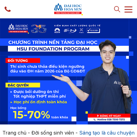
Trang chủ
-
Đời sống sinh viên
-
Sáng tạo là câu chuyện