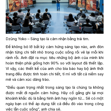
Dzũng Yoko – Sáng tạo là cảm nhận bằng trái tim.
Để không bỏ lỡ bất kỳ cảm hứng sáng tạo nào, anh đón
nhận từng chi tiết nhỏ trong cuộc sống rồi vẽ lại mỗi khi
rảnh rỗi. Anh đặt ra mục tiêu những bộ ảnh của mình khi
hoàn thiện phải giống hơn 90% so với layout đã thiết lập.
Vì vậy, các thiết kế của anh cho bìa báo hay bộ ảnh thời
trang đều được tính toán chi tiết, tỉ mỉ với tất cả niềm say
mê và cảm xúc dâng trào.
“Điều quan trọng nhất trong sáng tạo là chúng ta không
được mất đi nguồn cảm hứng. Hãy cố gắng ghi lại mọi
khoảnh khắc dù là bằng hình ảnh hay ngôn từ… Sẽ có một
ngày bạn có thể áp dụng tất cả điều đó vào trong công
việc lẫn cuộc sống”, anh chia sẻ.