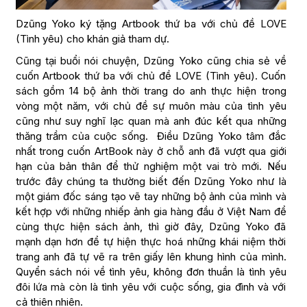
Dzũng Yoko ký tặng Artbook thứ ba với chủ đề LOVE
(Tình yêu) cho khán giả tham dự.
Cũng tại buổi nói chuyện, Dzũng Yoko cũng chia sẻ về
cuốn Artbook thứ ba với chủ đề LOVE (Tình yêu). Cuốn
sách gồm 14 bộ ảnh thời trang do anh thực hiện trong
vòng một năm, với chủ đề sự muôn màu của tình yêu
cũng như suy nghĩ lạc quan mà anh đúc kết qua những
thăng trầm của cuộc sống. Điều Dzũng Yoko tâm đắc
nhất trong cuốn ArtBook này ở chỗ anh đã vượt qua giới
hạn của bản thân để thử nghiệm một vai trò mới. Nếu
trước đây chúng ta thường biết đến Dzũng Yoko như là
một giám đốc sáng tạo vẽ tay những bộ ảnh của mình và
kết hợp với những nhiếp ảnh gia hàng đầu ở Việt Nam để
cùng thực hiện sách ảnh, thì giờ đây, Dzũng Yoko đã
mạnh dạn hơn để tự hiện thực hoá những khái niệm thời
trang anh đã tự vẽ ra trên giấy lên khung hình của mình.
Quyển sách nói về tình yêu, không đơn thuần là tình yêu
đôi lứa mà còn là tình yêu với cuộc sống, gia đình và với
cả thiên nhiên.