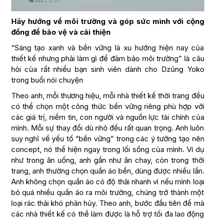
Hãy hướng về môi trường và góp sức mình với cộng
đồng để bảo vệ và cải thiện
“Sáng tạo xanh và bền vững là xu hướng hiện nay của
thiết kế nhưng phải làm gì để đảm bảo môi trường” là câu
hỏi của rất nhiều bạn sinh viên dành cho Dzũng Yoko
trong buổi nói chuyện
Theo anh, mỗi thương hiệu, mỗi nhà thiết kế thời trang đều
có thể chọn một công thức bền vững riêng phù hợp với
các giá trị, niềm tin, con người và nguồn lực tài chính của
mình. Mỗi sự thay đổi dù nhỏ đều rất quan trọng. Anh luôn
suy nghĩ về yếu tố “bền vững” trong các ý tưởng tạo nên
concept, nó thể hiện ngay trong lối sống của mình. Ví dụ
như trong ăn uống, anh gần như ăn chay, còn trong thời
trang, anh thường chọn quần áo bền, dùng được nhiều lần.
Anh không chọn quần áo có độ thải nhanh vì nếu mình loại
bỏ quá nhiều quần áo ra môi trường, chúng trở thành một
loại rác thải khó phân hủy. Theo anh, bước đầu tiên để mà
các nhà thiết kế có thể làm được là hỗ trợ tối đa lao động