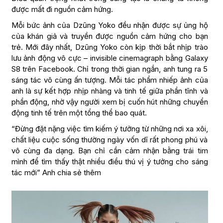
được mất đi nguồn cảm hứng.
Mỗi bức ảnh của Dzũng Yoko đều nhận được sự ủng hộ
của khán giả và truyền được nguồn cảm hứng cho bạn
trẻ. Mới đây nhất, Dzũng Yoko còn kịp thời bắt nhịp trào
lưu ảnh động vô cực – invisible cinemagraph bằng Galaxy
S8 trên Facebook. Chỉ trong thời gian ngắn, anh tung ra 5
sáng tác vô cùng ấn tượng. Mỗi tác phẩm nhiếp ảnh của
anh là sự kết hợp nhịp nhàng và tinh tế giữa phần tĩnh và
phần động, nhờ vậy người xem bị cuốn hút những chuyển
động tinh tế trên một tổng thể bao quát.
“Đừng đặt nặng việc tìm kiếm ý tưởng từ những nơi xa xôi,
chất liệu cuộc sống thường ngày vốn dĩ rất phong phú và
vô cùng đa dạng. Bạn chỉ cần cảm nhận bằng trái tim
mình để tìm thấy thật nhiều điều thú vị ý tưởng cho sáng
tác mới” Anh chia sẻ thêm