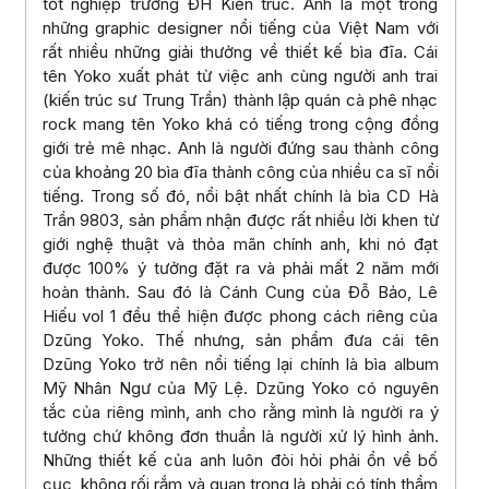
tốt nghiệp trường ĐH Kiến trúc. Anh là một trong
những graphic designer nổi tiếng của Việt Nam với
rất nhiều những giải thưởng về thiết kế bìa đĩa. Cái
tên Yoko xuất phát từ việc anh cùng người anh trai
(kiến trúc sư Trung Trần) thành lập quán cà phê nhạc
rock mang tên Yoko khá có tiếng trong cộng đồng
giới trẻ mê nhạc. Anh là người đứng sau thành công
của khoảng 20 bìa đĩa thành công của nhiều ca sĩ nổi
tiếng. Trong số đó, nổi bật nhất chính là bìa CD Hà
Trần 9803, sản phẩm nhận được rất nhiều lời khen từ
giới nghệ thuật và thỏa mãn chính anh, khi nó đạt
được 100% ý tưởng đặt ra và phải mất 2 năm mới
hoàn thành. Sau đó là Cánh Cung của Đỗ Bảo, Lê
Hiếu vol 1 đều thể hiện được phong cách riêng của
Dzũng Yoko. Thế nhưng, sản phẩm đưa cái tên
Dzũng Yoko trở nên nổi tiếng lại chính là bìa album
Mỹ Nhân Ngư của Mỹ Lệ. Dzũng Yoko có nguyên
tắc của riêng mình, anh cho rằng mình là người ra ý
tưởng chứ không đơn thuần là người xử lý hình ảnh.
Những thiết kế của anh luôn đòi hỏi phải ổn về bố
cục, không rối rắm và quan trọng là phải có tính thẩm