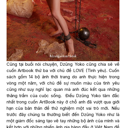
Cũng tại buổi nói chuyện, Dzũng Yoko cũng chia sẻ về
cuốn Artbook thứ ba với chủ đề LOVE (Tình yêu). Cuốn
sách gồm 14 bộ ảnh thời trang do anh thực hiện trong
vòng một năm, với chủ đề sự muôn màu của tình yêu
cũng như suy nghĩ lạc quan mà anh đúc kết qua những
thăng trầm của cuộc sống. Điều Dzũng Yoko tâm đắc
nhất trong cuốn ArtBook này ở chỗ anh đã vượt qua giới
hạn của bản thân để thử nghiệm một vai trò mới. Nếu
trước đây chúng ta thường biết đến Dzũng Yoko như là
một giám đốc sáng tạo vẽ tay những bộ ảnh của mình và
kết hợp với những nhiếp ảnh gia hàng đầu ở Việt Nam để