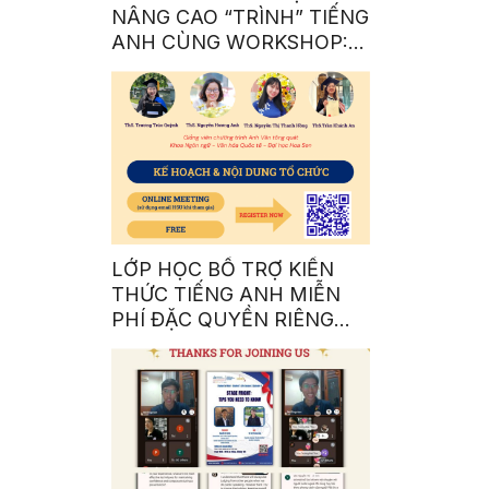
NÂNG CAO “TRÌNH” TIẾNG
ANH CÙNG WORKSHOP: A
COMPLETE GUIDE TO BE
AN INTERNATIONAL
STUDENT 101
LỚP HỌC BỔ TRỢ KIẾN
THỨC TIẾNG ANH MIỄN
PHÍ ĐẶC QUYỀN RIÊNG
CHO SINH VIÊN NHÀ SEN