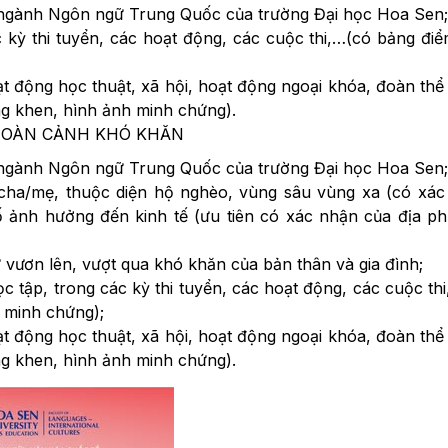
c ngành Ngôn ngữ Trung Quốc của trường Đại học Hoa Sen;
c kỳ thi tuyển, các hoạt động, các cuộc thi,…(có bảng đi
oạt động học thuật, xã hội, hoạt động ngoại khóa, đoàn thể
g khen, hình ảnh minh chứng).
 HOÀN CẢNH KHÓ KHĂN
c ngành Ngôn ngữ Trung Quốc của trường Đại học Hoa Sen;
 cha/mẹ, thuộc diện hộ nghèo, vùng sâu vùng xa (có xá
ố ảnh hưởng đến kinh tế (ưu tiên có xác nhận của địa p
 vươn lên, vượt qua khó khăn của bản thân và gia đình;
học tập, trong các kỳ thi tuyển, các hoạt động, các cuộc th
 minh chứng);
oạt động học thuật, xã hội, hoạt động ngoại khóa, đoàn thể
g khen, hình ảnh minh chứng).