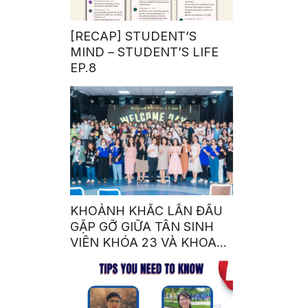
[RECAP] STUDENT’S
MIND – STUDENT’S LIFE
EP.8
KHOẢNH KHẮC LẦN ĐẦU
GẶP GỠ GIỮA TÂN SINH
VIÊN KHÓA 23 VÀ KHOA
NGÔN NGỮ – VĂN HÓA
QUỐC TẾ NHÀ SEN