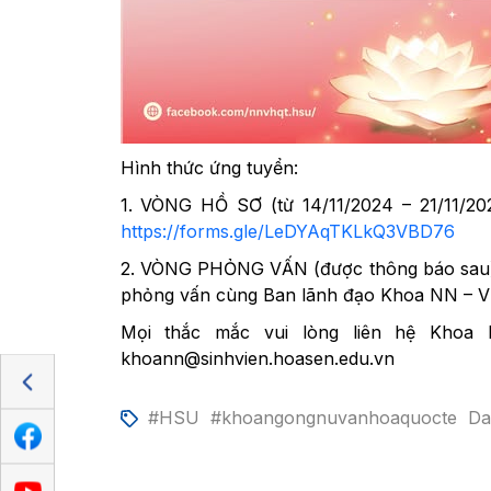
Hình thức ứng tuyển:
1. VÒNG HỒ SƠ (từ 14/11/2024 – 21/11/202
https://forms.gle/LeDYAqTKLkQ3VBD76
2. VÒNG PHỎNG VẤN (được thông báo sau): 
phỏng vấn cùng Ban lãnh đạo Khoa NN – VH
Mọi thắc mắc vui lòng liên hệ Khoa
khoann@sinhvien.hoasen.edu.vn
#HSU
#khoangongnuvanhoaquocte
Da