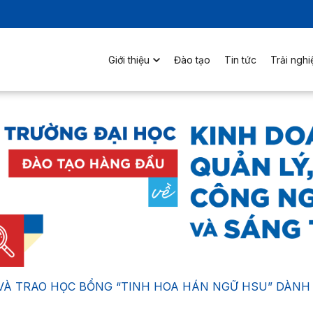
Giới thiệu
Đào tạo
Tin tức
Trải ngh
VÀ TRAO HỌC BỔNG “TINH HOA HÁN NGỮ HSU” DÀNH