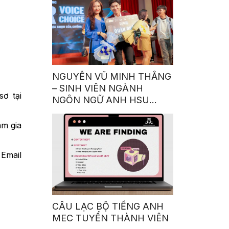
NGUYỄN VŨ MINH THẮNG
– SINH VIÊN NGÀNH
sơ tại
NGÔN NGỮ ANH HSU
GIÀNH QUÁN QUÂN
CUỘC THI GIỌNG NÓI
m gia
TRUYỀN CẢM HỨNG:
“OUR VOICE – OUR
Email
CHOICE 2023”
CÂU LẠC BỘ TIẾNG ANH
MEC TUYỂN THÀNH VIÊN