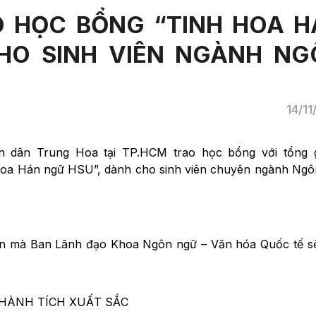
O HỌC BỔNG “TINH HOA H
HO SINH VIÊN NGÀNH NG
14/1
dân Trung Hoa tại TP.HCM trao học bổng với tổng gi
hoa Hán ngữ HSU”, dành cho sinh viên chuyên ngành Ngô
uyển mà Ban Lãnh đạo Khoa Ngôn ngữ – Văn hóa Quốc tế 
THÀNH TÍCH XUẤT SẮC