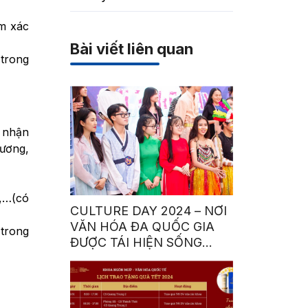
ểm xác
Bài viết liên quan
 trong
c nhận
hương,
i,…(có
CULTURE DAY 2024 – NƠI
VĂN HÓA ĐA QUỐC GIA
 trong
ĐƯỢC TÁI HIỆN SỐNG
ĐỘNG BỞI SINH VIÊN HSU