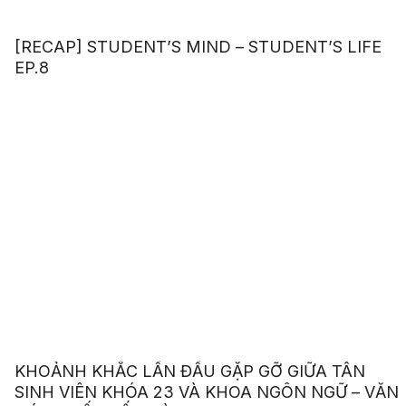
[RECAP] STUDENT’S MIND – STUDENT’S LIFE
EP.8
KHOẢNH KHẮC LẦN ĐẦU GẶP GỠ GIỮA TÂN
SINH VIÊN KHÓA 23 VÀ KHOA NGÔN NGỮ – VĂN