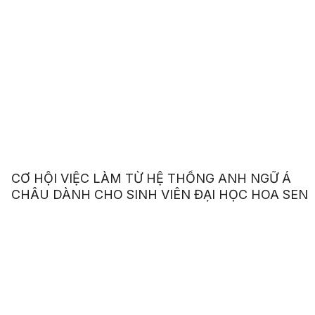
CƠ HỘI VIỆC LÀM TỪ HỆ THỐNG ANH NGỮ Á
CHÂU DÀNH CHO SINH VIÊN ĐẠI HỌC HOA SEN