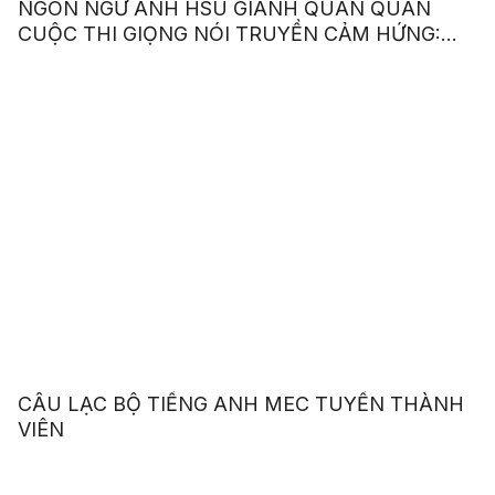
NGÔN NGỮ ANH HSU GIÀNH QUÁN QUÂN
CUỘC THI GIỌNG NÓI TRUYỀN CẢM HỨNG:
“OUR VOICE – OUR CHOICE 2023”
CÂU LẠC BỘ TIẾNG ANH MEC TUYỂN THÀNH
VIÊN