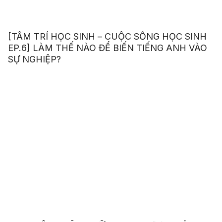
[TÂM TRÍ HỌC SINH – CUỘC SỐNG HỌC SINH
EP.6] LÀM THẾ NÀO ĐỂ BIẾN TIẾNG ANH VÀO
SỰ NGHIỆP?