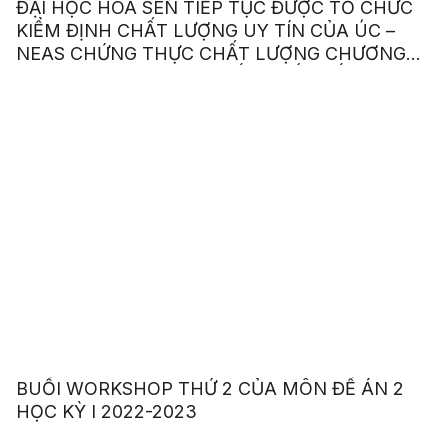
ĐẠI HỌC HOA SEN TIẾP TỤC ĐƯỢC TỔ CHỨC
KIỂM ĐỊNH CHẤT LƯỢNG UY TÍN CỦA ÚC –
NEAS CHỨNG THỰC CHẤT LƯỢNG CHƯƠNG
TRÌNH ANH VĂN GIAO TIẾP QUỐC TẾ
BUỔI WORKSHOP THỨ 2 CỦA MÔN ĐỀ ÁN 2
HỌC KỲ I 2022-2023