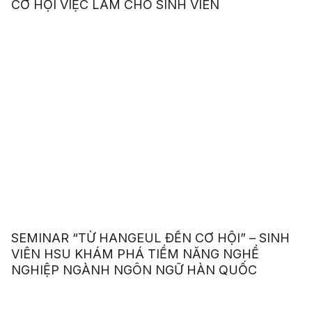
CƠ HỘI VIỆC LÀM CHO SINH VIÊN
SEMINAR “TỪ HANGEUL ĐẾN CƠ HỘI” – SINH
VIÊN HSU KHÁM PHÁ TIỀM NĂNG NGHỀ
NGHIỆP NGÀNH NGÔN NGỮ HÀN QUỐC