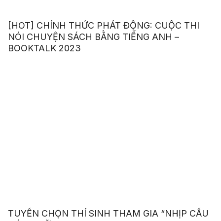
[HOT] CHÍNH THỨC PHÁT ĐỘNG: CUỘC THI
NÓI CHUYỆN SÁCH BẰNG TIẾNG ANH –
BOOKTALK 2023
TUYỂN CHỌN THÍ SINH THAM GIA “NHỊP CẦU