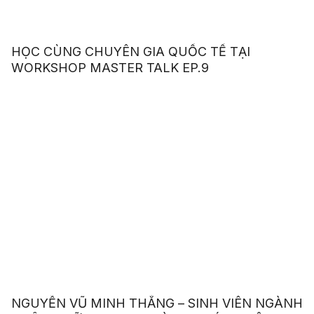
HỌC CÙNG CHUYÊN GIA QUỐC TẾ TẠI
WORKSHOP MASTER TALK EP.9
NGUYỄN VŨ MINH THẮNG – SINH VIÊN NGÀNH