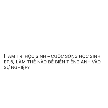
[TÂM TRÍ HỌC SINH – CUỘC SỐNG HỌC SINH
EP.6] LÀM THẾ NÀO ĐỂ BIẾN TIẾNG ANH VÀO
SỰ NGHIỆP?