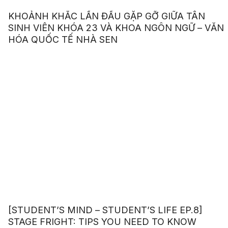
KHOẢNH KHẮC LẦN ĐẦU GẶP GỠ GIỮA TÂN
SINH VIÊN KHÓA 23 VÀ KHOA NGÔN NGỮ – VĂN
HÓA QUỐC TẾ NHÀ SEN
[STUDENT’S MIND – STUDENT’S LIFE EP.8]
STAGE FRIGHT: TIPS YOU NEED TO KNOW