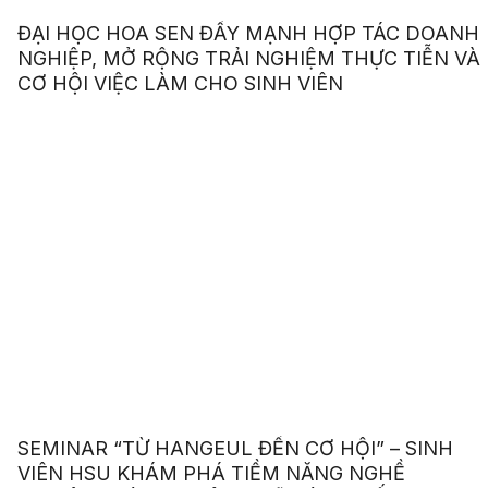
ĐẠI HỌC HOA SEN ĐẨY MẠNH HỢP TÁC DOANH
NGHIỆP, MỞ RỘNG TRẢI NGHIỆM THỰC TIỄN VÀ
CƠ HỘI VIỆC LÀM CHO SINH VIÊN
SEMINAR “TỪ HANGEUL ĐẾN CƠ HỘI” – SINH
VIÊN HSU KHÁM PHÁ TIỀM NĂNG NGHỀ