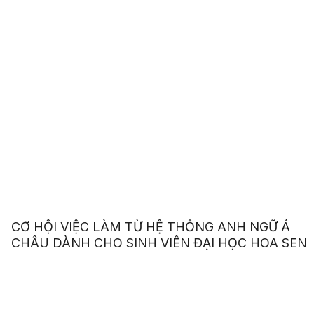
CƠ HỘI VIỆC LÀM TỪ HỆ THỐNG ANH NGỮ Á
CHÂU DÀNH CHO SINH VIÊN ĐẠI HỌC HOA SEN