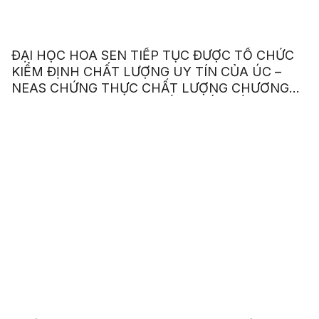
ĐẠI HỌC HOA SEN TIẾP TỤC ĐƯỢC TỔ CHỨC
KIỂM ĐỊNH CHẤT LƯỢNG UY TÍN CỦA ÚC –
NEAS CHỨNG THỰC CHẤT LƯỢNG CHƯƠNG
TRÌNH ANH VĂN GIAO TIẾP QUỐC TẾ