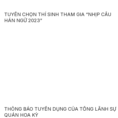
TUYỂN CHỌN THÍ SINH THAM GIA “NHỊP CẦU
HÁN NGỮ 2023”
THÔNG BÁO TUYỂN DỤNG CỦA TỔNG LÃNH SỰ
QUÁN HOA KỲ