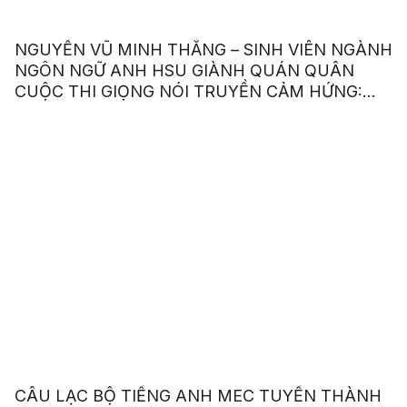
NGUYỄN VŨ MINH THẮNG – SINH VIÊN NGÀNH
NGÔN NGỮ ANH HSU GIÀNH QUÁN QUÂN
CUỘC THI GIỌNG NÓI TRUYỀN CẢM HỨNG:
“OUR VOICE – OUR CHOICE 2023”
CÂU LẠC BỘ TIẾNG ANH MEC TUYỂN THÀNH