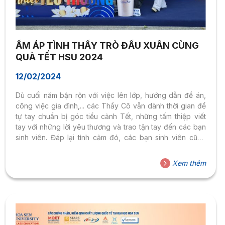
ẤM ÁP TÌNH THẦY TRÒ ĐẦU XUÂN CÙNG
QUÀ TẾT HSU 2024
12/02/2024
Dù cuối năm bận rộn với việc lên lớp, hướng dẫn đề án,
công việc gia đình,... các Thầy Cô vẫn dành thời gian để
tự tay chuẩn bị góc tiểu cảnh Tết, những tấm thiệp viết
tay với những lời yêu thương và trao tận tay đến các bạn
sinh viên. Đáp lại tình cảm đó, các bạn sinh viên cũng
không quên viết những lời tri ân, lời chúc ý nghĩa gửi đến
Thầy Cô.
Xem thêm