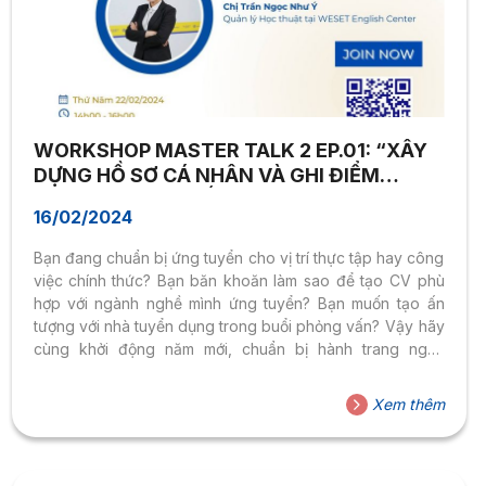
WORKSHOP MASTER TALK 2 EP.01: “XÂY
DỰNG HỒ SƠ CÁ NHÂN VÀ GHI ĐIỂM
TRONG PHỎNG VẤN”
16/02/2024
Bạn đang chuẩn bị ứng tuyển cho vị trí thực tập hay công
việc chính thức? Bạn băn khoăn làm sao để tạo CV phù
hợp với ngành nghề mình ứng tuyển? Bạn muốn tạo ấn
tượng với nhà tuyển dụng trong buổi phỏng vấn? Vậy hãy
cùng khởi động năm mới, chuẩn bị hành trang nghề
nghiệp với WORKSHOP MASTER TALK 2 EP.01: “XÂY
DỰNG HỒ SƠ CÁ NHÂN VÀ GHI ĐIỂM TRONG PHỎNG
Xem thêm
VẤN”.