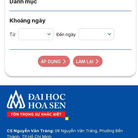
Danh mục
Khoảng ngày
Từ
Đến ngày
ÁP DỤNG
LÀM LẠI
CS Nguyễn Văn Tráng:
08 Nguyễn Văn Tráng, Phường Bến
Thành, TP.Hồ Chí Minh