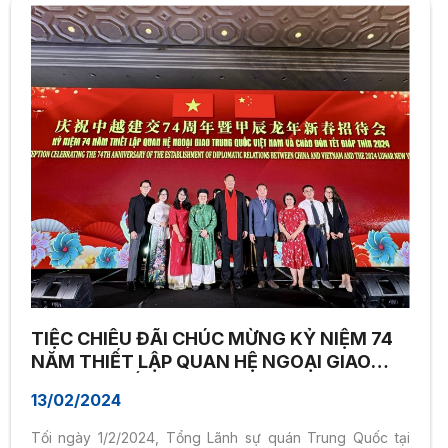
TIỆC CHIÊU ĐÃI CHÚC MỪNG KỶ NIỆM 74
NĂM THIẾT LẬP QUAN HỆ NGOẠI GIAO
TRUNG QUỐC – VIỆT NAM VÀ CHÀO ĐÓN
13/02/2024
XUÂN GIÁP THÌN
Tối ngày 1/2/2024, Tổng Lãnh sự quán Trung Quốc tại