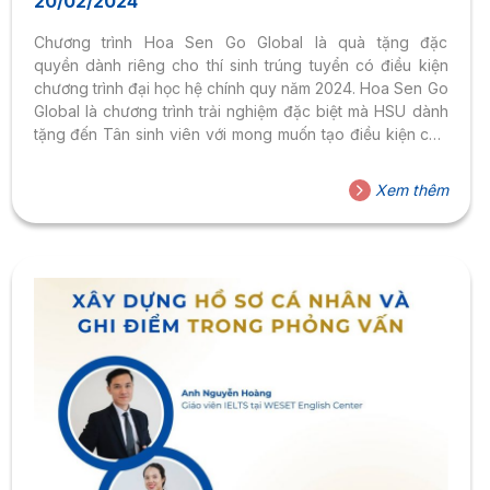
20/02/2024
Chương trình Hoa Sen Go Global là quà tặng đặc
quyền dành riêng cho thí sinh trúng tuyển có điều kiện
chương trình đại học hệ chính quy năm 2024. Hoa Sen Go
Global là chương trình trải nghiệm đặc biệt mà HSU dành
tặng đến Tân sinh viên với mong muốn tạo điều kiện cho
sinh viên tiếp cận sớm với nền giáo dục tiên tiến, sẵn sàng
hội nhập tại môi trường đào tạo đạt chuẩn quốc tế và tôn
Xem thêm
trọng sự khác biệt. Đây là lần đầu trường triển khai
chương trình đặc biệt này, khẳng định vị thế một trường
đại học đạt chuẩn quốc tế tại Việt Nam