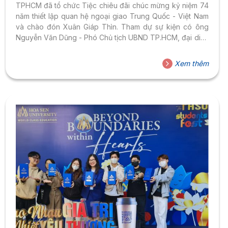
TPHCM đã tổ chức Tiệc chiêu đãi chúc mừng kỷ niệm 74
năm thiết lập quan hệ ngoại giao Trung Quốc - Việt Nam
và chào đón Xuân Giáp Thìn. Tham dự sự kiện có ông
Nguyễn Văn Dũng - Phó Chủ tịch UBND TP.HCM, đại diện
các tỉnh thành phía Nam Việt Nam và hơn 800 vị khách
đến từ các lãnh sự đoàn, các đoàn hữu nghị, hiệp hội
Xem thêm
doanh nghiệp và doanh nghiệp Trung Quốc, hiệp hội
doanh nghiệp Hồng Kông, đồng bào Hồng Kông - Đài
Loan, đại diện các trường Đại học, lưu học sinh, Hoa kiều
và giới truyền thông,…