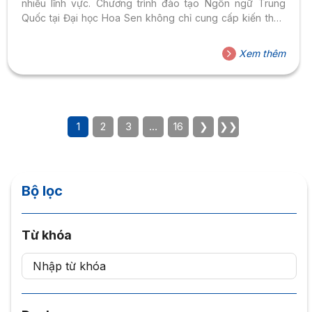
nhiều lĩnh vực. Chương trình đào tạo Ngôn ngữ Trung
Quốc tại Đại học Hoa Sen không chỉ cung cấp kiến thức
vững chắc về ngôn ngữ mà còn giúp người học phát triển
những kỹ năng cần thiết để thành công trong môi trường
Xem thêm
nghề nghiệp đa dạng của thế giới hiện đại vì những ưu
điểm của chương trình như sau
1
2
3
…
16
❯
❯❯
Bộ lọc
Từ khóa