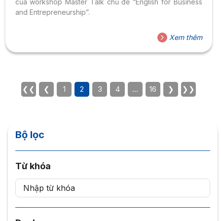
của workshop Master Talk chủ đề “English for Business
and Entrepreneurship”.
Xem thêm
❮❮
❮
1
2
3
4
…
16
❯
❯❯
Bộ lọc
Từ khóa