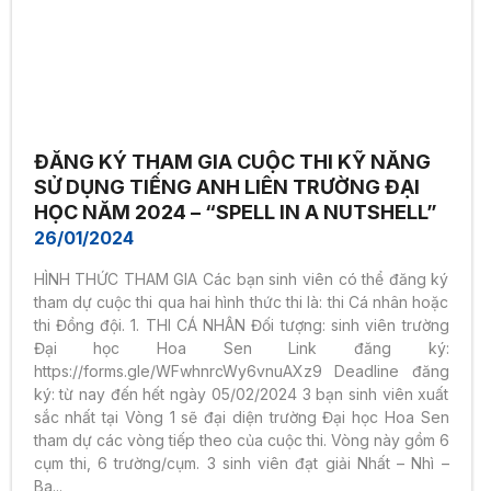
ĐĂNG KÝ THAM GIA CUỘC THI KỸ NĂNG
SỬ DỤNG TIẾNG ANH LIÊN TRƯỜNG ĐẠI
HỌC NĂM 2024 – “SPELL IN A NUTSHELL”
26/01/2024
HÌNH THỨC THAM GIA Các bạn sinh viên có thể đăng ký
tham dự cuộc thi qua hai hình thức thi là: thi Cá nhân hoặc
thi Đồng đội. 1. THI CÁ NHÂN Đối tượng: sinh viên trường
Đại học Hoa Sen Link đăng ký:
https://forms.gle/WFwhnrcWy6vnuAXz9 Deadline đăng
ký: từ nay đến hết ngày 05/02/2024 3 bạn sinh viên xuất
sắc nhất tại Vòng 1 sẽ đại diện trường Đại học Hoa Sen
tham dự các vòng tiếp theo của cuộc thi. Vòng này gồm 6
cụm thi, 6 trường/cụm. 3 sinh viên đạt giải Nhất – Nhì –
Ba...