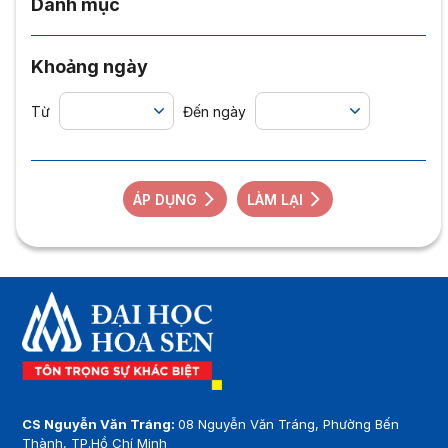
Danh mục
Khoảng ngày
Từ
Đến ngày
ÁP DỤNG
LÀM LẠI
CS Nguyễn Văn Tráng:
08 Nguyễn Văn Tráng, Phường Bến
Thành, TP.Hồ Chí Minh