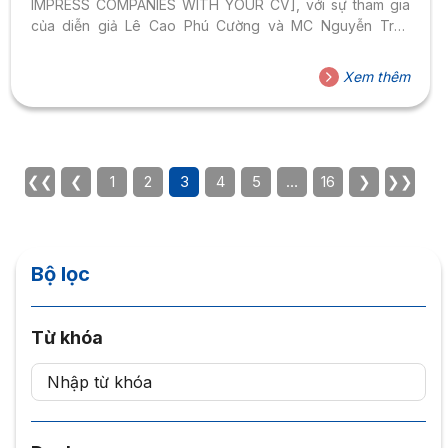
IMPRESS COMPANIES WITH YOUR CV], với sự tham gia
của diễn giả Lê Cao Phú Cường và MC Nguyễn Trần
Phương Thảo và hơn 70 bạn HS-SV.
Xem thêm
❮❮
❮
1
2
3
4
5
…
16
❯
❯❯
Bộ lọc
Từ khóa