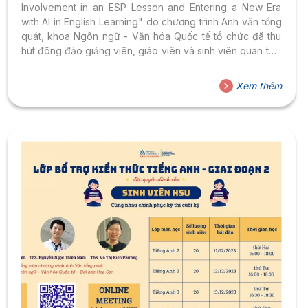
Involvement in an ESP Lesson and Entering a New Era
with AI in English Learning" do chương trình Anh văn tổng
quát, khoa Ngôn ngữ - Văn hóa Quốc tế tổ chức đã thu
hút đông đảo giảng viên, giáo viên và sinh viên quan tâm
đến giảng dạy Tiếng Anh tham dự.Buổi hội thảo bắt đầu
với phần trình bày về phương pháp giảng dạy và cách
Xem thêm
khuyến khích sự tham gia tích cực của người học trong
các bài học tiếng Anh chuyên ngành của thạc sĩ Nguyễn
Ngọc Thiên Nam - giảng viên khoa NN-VHQT. Tiếp theo,
thạc sĩ Sean Trace - diễn giả với nhiều kinh nghiệm trong
việc giảng dạy và truyền thông số.