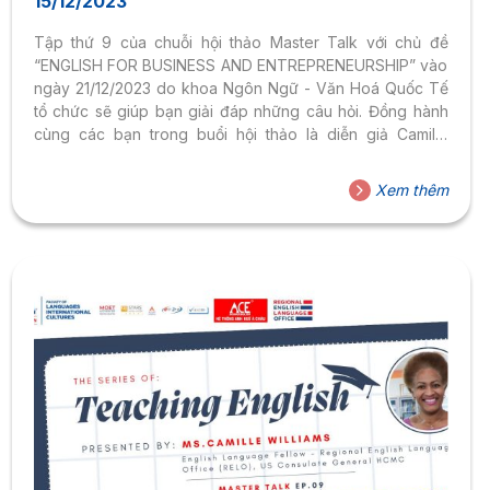
15/12/2023
Tập thứ 9 của chuỗi hội thảo Master Talk với chủ đề
“ENGLISH FOR BUSINESS AND ENTREPRENEURSHIP” vào
ngày 21/12/2023 do khoa Ngôn Ngữ - Văn Hoá Quốc Tế
tổ chức sẽ giúp bạn giải đáp những câu hỏi. Đồng hành
cùng các bạn trong buổi hội thảo là diễn giả Camille
Williams - English Language Fellow đến từ Văn phòng
Tiếng Anh Khu vực (RELO) - Tổng Lãnh sự quán Hoa Kỳ
Xem thêm
và bạn MC Nguyễn Vũ Chinh (SV ngành Ngôn Ngữ Anh
HSU).