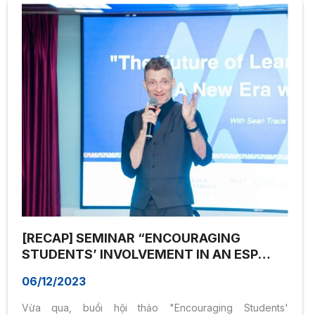
[RECAP] SEMINAR “ENCOURAGING
STUDENTS’ INVOLVEMENT IN AN ESP
LESSON AND ENTERING A NEW ERA WITH
06/12/2023
AI IN ENGLISH LEARNING”
Vừa qua, buổi hội thảo "Encouraging Students'