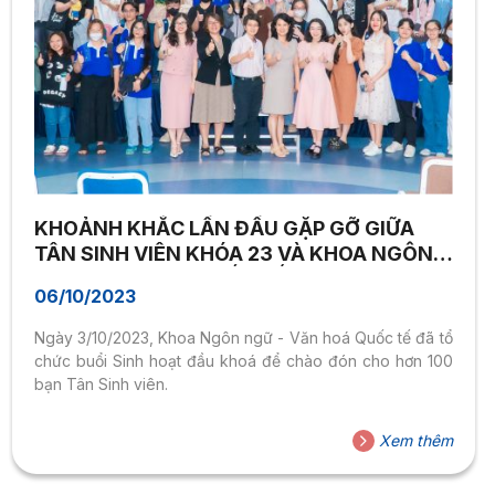
KHOẢNH KHẮC LẦN ĐẦU GẶP GỠ GIỮA
TÂN SINH VIÊN KHÓA 23 VÀ KHOA NGÔN
NGỮ – VĂN HÓA QUỐC TẾ NHÀ SEN
06/10/2023
Ngày 3/10/2023, Khoa Ngôn ngữ - Văn hoá Quốc tế đã tổ
chức buổi Sinh hoạt đầu khoá để chào đón cho hơn 100
bạn Tân Sinh viên.
Xem thêm