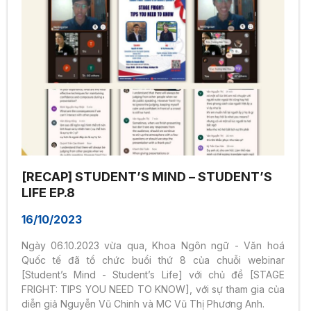
[RECAP] STUDENT’S MIND – STUDENT’S
LIFE EP.8
16/10/2023
Ngày 06.10.2023 vừa qua, Khoa Ngôn ngữ - Văn hoá
Quốc tế đã tổ chức buổi thứ 8 của chuỗi webinar
[Student’s Mind - Student’s Life] với chủ đề [STAGE
FRIGHT: TIPS YOU NEED TO KNOW], với sự tham gia của
diễn giả Nguyễn Vũ Chinh và MC Vũ Thị Phương Anh.