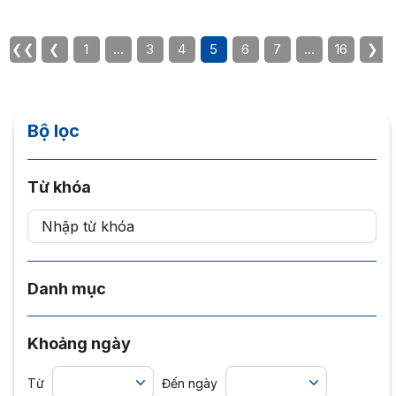
❮❮
❮
1
…
3
4
5
6
7
…
16
❯
Bộ lọc
Từ khóa
Danh mục
Khoảng ngày
Từ
Đến ngày