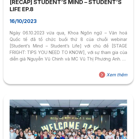
[RECAP] STUDENT’S MIND – STUDENT’S
LIFE EP.8
16/10/2023
Ngày 06.10.2023 vừa qua, Khoa Ngôn ngữ – Văn hoá
Quốc tế đã tổ chức buổi thứ 8 của chuỗi webinar
[Student’s Mind – Student’s Life] với chủ đề [STAGE
FRIGHT: TIPS YOU NEED TO KNOW], với sự tham gia của
diễn giả Nguyễn Vũ Chinh và MC Vũ Thị Phương Anh. Là
sinh viên ngành Ngôn ngữ Anh với nhiều thành tựu xuất
sắc ngay từ khi còn hoạt động và học tập tại trường, Vũ
Xem thêm
Chinh đã mang đến những chia sẻ thú vị và hữu ích đến
các bạn sinh viên về các trải nghiệm và thách...