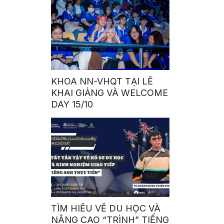
KHOA NN-VHQT TẠI LỄ
KHAI GIẢNG VÀ WELCOME
DAY 15/10
TÌM HIỂU VỀ DU HỌC VÀ
NÂNG CAO “TRÌNH” TIẾNG