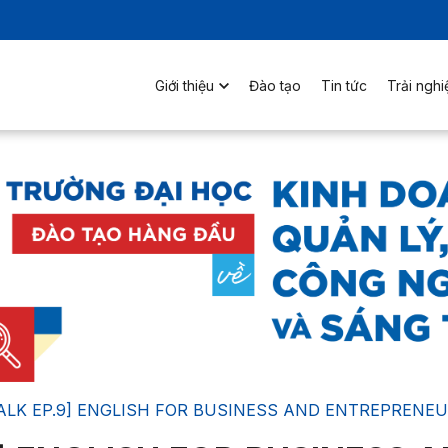
Giới thiệu
Đào tạo
Tin tức
Trải ngh
ALK EP.9] ENGLISH FOR BUSINESS AND ENTREPRENE