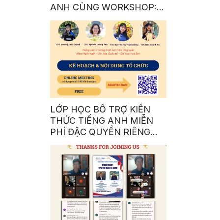
ANH CÙNG WORKSHOP: A
COMPLETE GUIDE TO BE
AN INTERNATIONAL
STUDENT 101
LỚP HỌC BỔ TRỢ KIẾN
THỨC TIẾNG ANH MIỄN
PHÍ ĐẶC QUYỀN RIÊNG
CHO SINH VIÊN NHÀ SEN