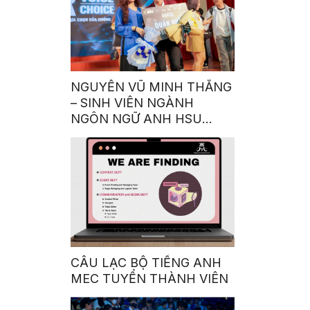
NGUYỄN VŨ MINH THẮNG
– SINH VIÊN NGÀNH
NGÔN NGỮ ANH HSU
GIÀNH QUÁN QUÂN
CUỘC THI GIỌNG NÓI
TRUYỀN CẢM HỨNG:
“OUR VOICE – OUR
CHOICE 2023”
CÂU LẠC BỘ TIẾNG ANH
MEC TUYỂN THÀNH VIÊN