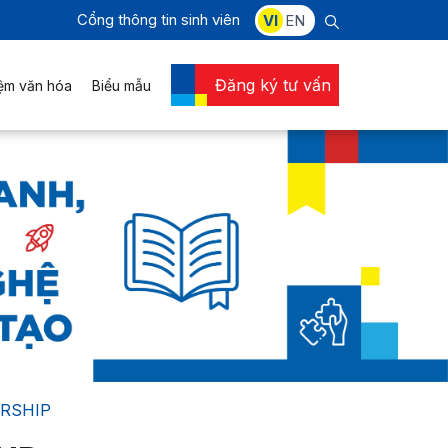
Cổng thông tin sinh viên
VI
EN
Đăng ký tư vấn
iệm văn hóa
Biểu mẫu
URSHIP