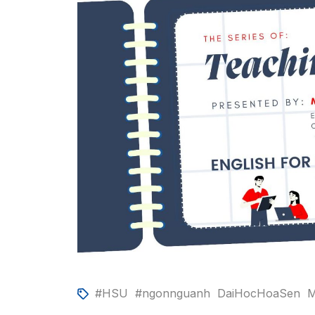
#HSU
#ngonnguanh
DaiHocHoaSen
M