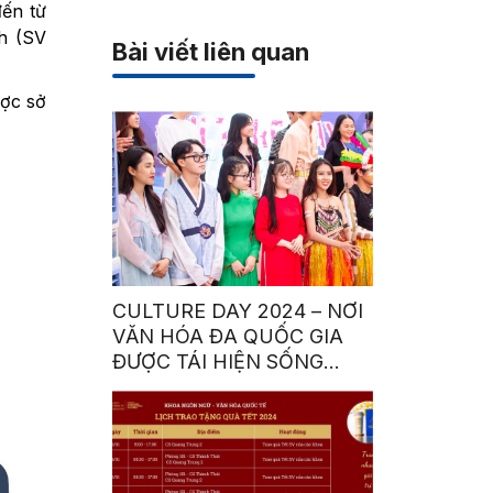
đến từ
h (SV
Bài viết liên quan
ược sở
CULTURE DAY 2024 – NƠI
VĂN HÓA ĐA QUỐC GIA
ĐƯỢC TÁI HIỆN SỐNG
ĐỘNG BỞI SINH VIÊN HSU