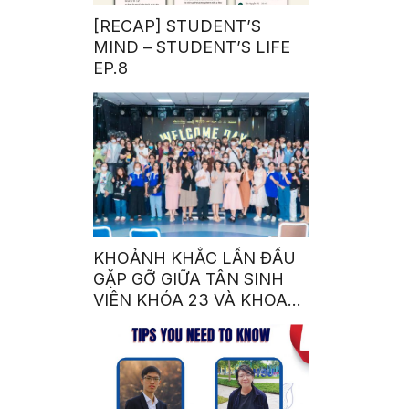
[RECAP] STUDENT’S
MIND – STUDENT’S LIFE
EP.8
KHOẢNH KHẮC LẦN ĐẦU
GẶP GỠ GIỮA TÂN SINH
VIÊN KHÓA 23 VÀ KHOA
NGÔN NGỮ – VĂN HÓA
QUỐC TẾ NHÀ SEN