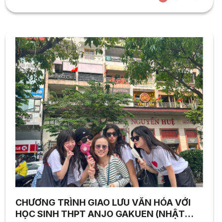
workshop “Navigating Your Future in English Language
Studies: Alumni Insights on Concentration and Careers”
mang đến cơ hội giúp sinh viên hiểu rõ...
CHƯƠNG TRÌNH GIAO LƯU VĂN HÓA VỚI
HỌC SINH THPT ANJO GAKUEN (NHẬT