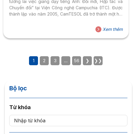
tương lai việc giảng dạy tiếng Anh: Đổi mới, Hợp tác và
Chuyển đổi” tại Viện Công nghệ Campuchia (ITC). Được
thành lập vào năm 2005, CamTESOL đã trở thành một hội
thảo phát triển chuyên môn hàng đầu trong khu vực châu
Á – Thái Bình Dương dành cho các chuyên gia trong lĩnh
Xem thêm
vực giảng dạy tiếng Anh và các vấn đề liên quan. Hội
thảo được tổ chức với quy mô lớn mỗi năm với 1500-
1800...
1
2
3
…
56
❯
❯❯
Bộ lọc
Từ khóa