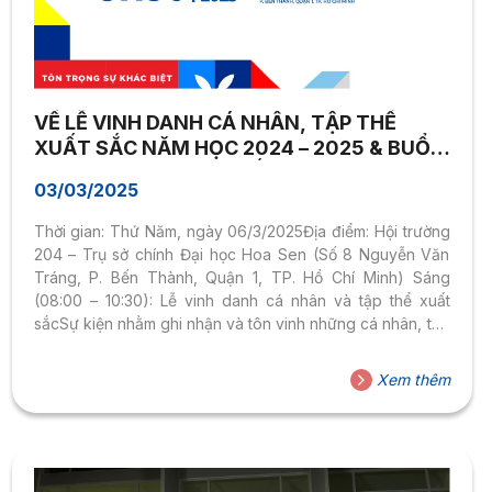
VỀ LỄ VINH DANH CÁ NHÂN, TẬP THỂ
XUẤT SẮC NĂM HỌC 2024 – 2025 & BUỔI
GẶP GỠ SINH VIÊN “KIẾN TẠO TƯƠNG LAI
03/03/2025
Thời gian: Thứ Năm, ngày 06/3/2025Địa điểm: Hội trường
204 – Trụ sở chính Đại học Hoa Sen (Số 8 Nguyễn Văn
Tráng, P. Bến Thành, Quận 1, TP. Hồ Chí Minh) Sáng
(08:00 – 10:30): Lễ vinh danh cá nhân và tập thể xuất
sắcSự kiện nhằm ghi nhận và tôn vinh những cá nhân, tập
thể có thành tích nổi bật trong năm học 2024 – 2025. Đây
là dịp để giảng viên, sinh viên cùng nhìn lại những thành
Xem thêm
tựu đáng tự hào, giao lưu, học hỏi từ những tấm gương
tiêu biểu, đồng thời tạo động...