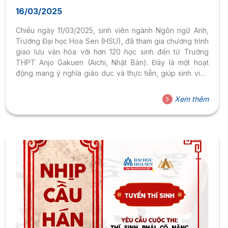
BẢN)
16/03/2025
Chiều ngày 11/03/2025, sinh viên ngành Ngôn ngữ Anh,
Trường Đại học Hoa Sen (HSU), đã tham gia chương trình
giao lưu văn hóa với hơn 120 học sinh đến từ Trường
THPT Anjo Gakuen (Aichi, Nhật Bản). Đây là một hoạt
động mang ý nghĩa giáo dục và thực tiễn, giúp sinh viên
nâng cao kỹ năng giao tiếp liên văn hóa, thực hành ngôn
ngữ, đồng thời mở rộng hiểu biết về văn hóa giữa Việt
Xem thêm
Nam và Nhật Bản. Trong vai trò hướng dẫn viên, sinh viên
HSU đã đón tiếp đoàn học sinh Nhật Bản, tổ...