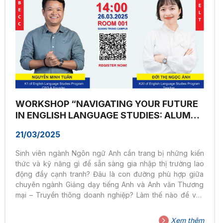
WORKSHOP “NAVIGATING YOUR FUTURE
IN ENGLISH LANGUAGE STUDIES: ALUMNI
INSIGHTS ON CONCENTRATION AND
21/03/2025
CAREERS”
Sinh viên ngành Ngôn ngữ Anh cần trang bị những kiến
thức và kỹ năng gì để sẵn sàng gia nhập thị trường lao
động đầy cạnh tranh? Đâu là con đường phù hợp giữa
chuyên ngành Giảng dạy tiếng Anh và Anh văn Thương
mại – Truyền thông doanh nghiệp? Làm thế nào để vận
dụng hiệu quả kiến thức chuyên ngành và phát triển sự
nghiệp bền vững? Để giải đáp những băn khoăn này,
Xem thêm