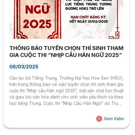
THÔNG BÁO TUYỂN CHỌN THÍ SINH THAM
GIA CUỘC THI “NHỊP CẦU HÁN NGỮ 2025”
06/03/2025
Câu lạc bộ Tiếng Trung, Trường Đại học Hoa Sen (HSU),
trân trọng thông báo về việc tuyển chọn thí sinh tham gia
cuộc thi “Nhịp cầu Hán ngữ 2025”, một sân chơi học thuật
và giao lưu văn hóa dành cho sinh viên yêu thích và theo
học tiếng Trung. Cuộc thi “Nhịp Cầu Hán Ngữ” do Trung
tâm Hợp tác và Giáo dục Ngôn ngữ, trực thuộc Bộ Giáo
Dục nước Cộng Hòa Nhân Dân Trung Hoa tại TP.HCM
Xem thêm
thực hiện và tổ chức định kỳ hàng năm. Đến với cuộc thi,
các bạn không chỉ có cơ...