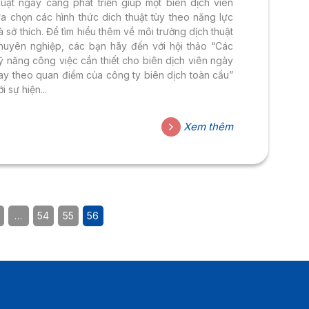
huật ngày càng phát triễn giúp một biên dịch viên
ựa chọn các hình thức dich thuật tùy theo năng lực
à sở thích. Để tìm hiểu thêm về môi trường dịch thuật
huyên nghiệp, các bạn hãy đến với hội thảo “Các
ỹ năng công việc cần thiết cho biên dịch viên ngày
ay theo quan điểm của công ty biên dịch toàn cầu”
ới sự hiện...
Xem thêm
…
54
55
56