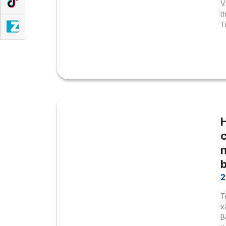
V
t
T
c
b
2
T
x
B