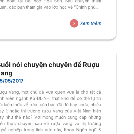
inh hoạt tại Đại học Hoa Sen…Sau chuyến tham
uan, các bạn tham gia vào lớp học về “Chính phủ...
Xem thêm
Buổi nói chuyện chuyên đề Rượu
vang
5/05/2017
ượu Vang, một chủ đề vừa quen vừa lạ cho tất cả
inh viên ngành KS-DL-NH, thật khó để có thể tự tin
ói kiến thức về rượu của bạn đã đủ hay chưa, nhiều
ay ít hoặc thị trường rượu vang của Việt Nam hiện
ay như thế nào? Với mong muốn cung cấp những
iến thức chuyên sâu về rượu vang và thị trường
ghề nghiệp trong lĩnh vực này, Khoa Ngôn ngữ &