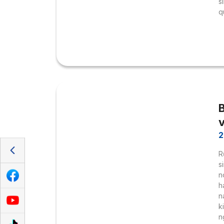
s
q
2
R
s
n
h
n
k
n