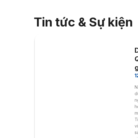
Tin tức & Sự kiện
Q
1
N
d
n
h
m
T
v
s