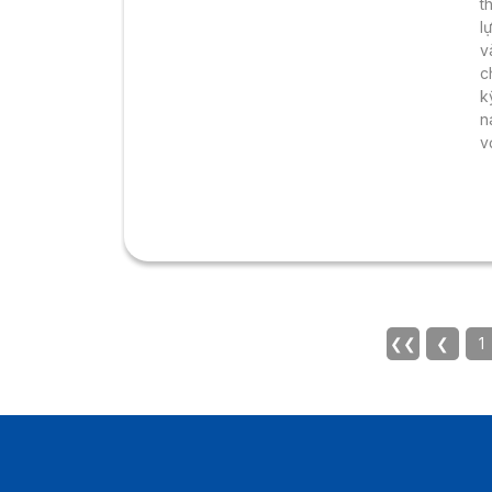
t
l
v
c
k
n
v
❮❮
❮
1