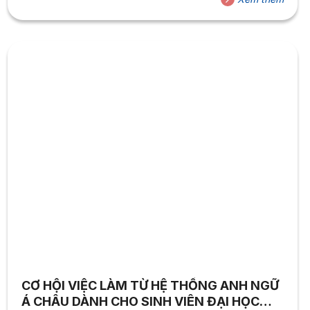
CƠ HỘI VIỆC LÀM TỪ HỆ THỐNG ANH NGỮ
Á CHÂU DÀNH CHO SINH VIÊN ĐẠI HỌC