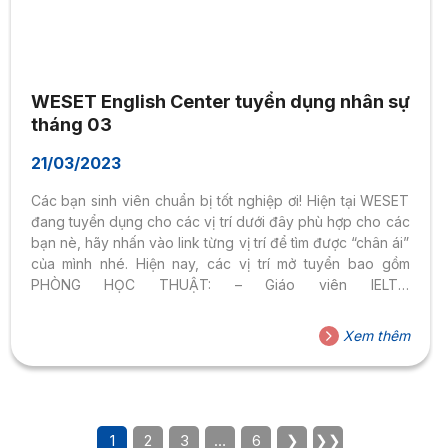
WESET English Center tuyển dụng nhân sự
tháng 03
21/03/2023
Các bạn sinh viên chuẩn bị tốt nghiệp ơi! Hiện tại WESET
đang tuyển dụng cho các vị trí dưới đây phù hợp cho các
bạn nè, hãy nhấn vào link từng vị trí để tìm được “chân ái”
của mình nhé. Hiện nay, các vị trí mở tuyển bao gồm
PHÒNG HỌC THUẬT: – Giáo viên IELTS:
https://bit.ly/IELTS_teacher PHÒNG KINH DOANH: –
Chuyên viên tư vấn khóa học: https://bit.ly/EC_Fulltim
Xem thêm
PHÒNG MARKETING (THỰC TẬP SINH Marketing): –
Social Content: https://bit.ly/WS_JD_SocialContent_Intern
– Graphics Design: https://bit.ly/WS_JD_Graphics_Intern –
Video Editor: https://bit.ly/WS_JD_VideoEditor_Intern –
Event Co-ordinator: https://bit.ly/WS_JD_Event_Intern
1
2
3
…
6
❯
❯❯