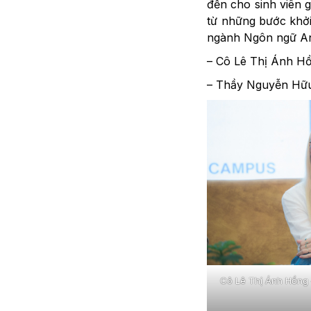
đến cho sinh viên g
từ những bước khởi 
ngành Ngôn ngữ An
– Cô Lê Thị Ánh H
– Thầy Nguyễn Hữu
Cô Lê Thị Ánh Hồng 