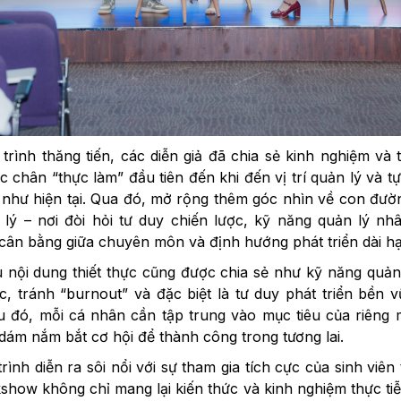
trình thăng tiến, các diễn giả đã chia sẻ kinh nghiệm và 
 chân “thực làm” đầu tiên đến khi đến vị trí quản lý và 
như hiện tại. Qua đó, mở rộng thêm góc nhìn về con đường
lý – nơi đòi hỏi tư duy chiến lược, kỹ năng quản lý n
cân bằng giữa chuyên môn và định hướng phát triển dài h
nội dung thiết thực cũng được chia sẻ như kỹ năng quản l
c, tránh “burnout” và đặc biệt là tư duy phát triển bền 
u đó, mỗi cá nhân cần tập trung vào mục tiêu của riêng m
dám nắm bắt cơ hội để thành công trong tương lai.
ình diễn ra sôi nổi với sự tham gia tích cực của sinh viê
lkshow không chỉ mang lại kiến thức và kinh nghiệm thực 