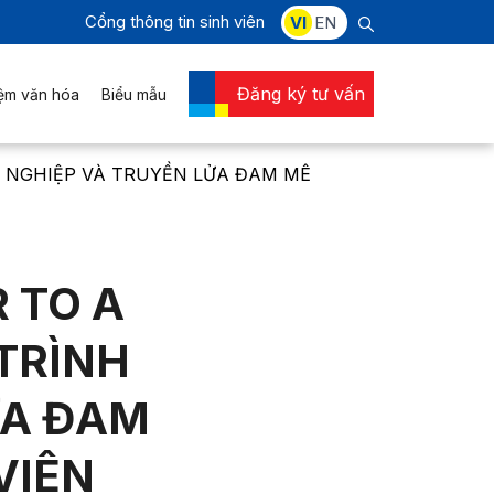
Cổng thông tin sinh viên
VI
EN
Đăng ký tư vấn
iệm văn hóa
Biểu mẫu
Ề NGHIỆP VÀ TRUYỀN LỬA ĐAM MÊ
 TO A
 TRÌNH
ỬA ĐAM
VIÊN