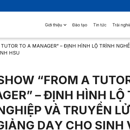
Giới thiệu
Đào tạo
Tin tức
Trải ngh
TUTOR TO A MANAGER” – ĐỊNH HÌNH LỘ TRÌNH NGH
ANH HSU
SHOW “FROM A TUTOR
ER” – ĐỊNH HÌNH LỘ
NGHIỆP VÀ TRUYỀN L
GIẢNG DẠY CHO SINH 