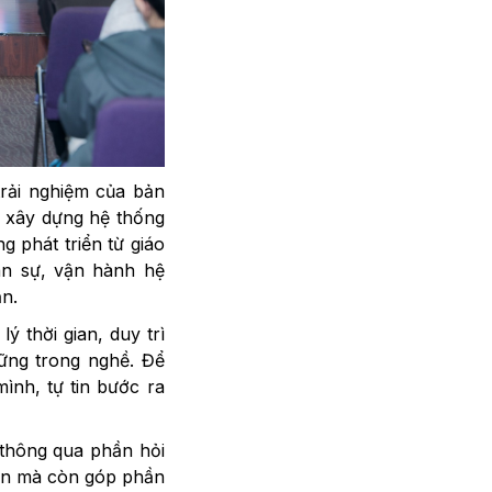
trải nghiệm của bản
tự xây dựng hệ thống
 phát triển từ giáo
hân sự, vận hành hệ
ạn.
ý thời gian, duy trì
vững trong nghề. Để
ình, tự tin bước ra
n thông qua phần hỏi
tiễn mà còn góp phần