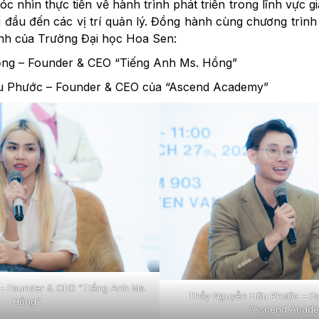
óc nhìn thực tiễn về hành trình phát triển trong lĩnh vực g
đầu đến các vị trí quản lý. Đồng hành cùng chương trình 
h của Trường Đại học Hoa Sen:
ồng – Founder & CEO “Tiếng Anh Ms. Hồng”
 Phước – Founder & CEO của “Ascend Academy”
– Founder & CEO “Tiếng Anh Ms.
Thầy Nguyễn Hữu Phước – F
Hồng”
“Ascend Acad