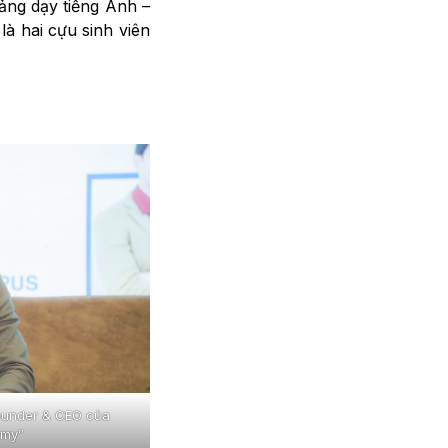
iảng dạy tiếng Anh –
là hai cựu sinh viên
ounder & CEO của
emy”