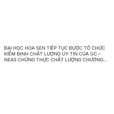
ĐẠI HỌC HOA SEN TIẾP TỤC ĐƯỢC TỔ CHỨC
KIỂM ĐỊNH CHẤT LƯỢNG UY TÍN CỦA ÚC –
NEAS CHỨNG THỰC CHẤT LƯỢNG CHƯƠNG
TRÌNH ANH VĂN GIAO TIẾP QUỐC TẾ