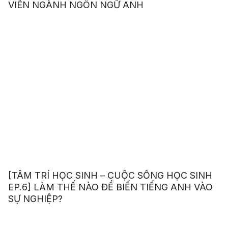
VIÊN NGÀNH NGÔN NGỮ ANH
[TÂM TRÍ HỌC SINH – CUỘC SỐNG HỌC SINH
EP.6] LÀM THẾ NÀO ĐỂ BIẾN TIẾNG ANH VÀO
SỰ NGHIỆP?