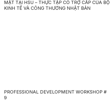
MẶT TẠI HSU – THỰC TẬP CÓ TRỢ CẤP CỦA BỘ
KINH TẾ VÀ CÔNG THƯƠNG NHẬT BẢN
PROFESSIONAL DEVELOPMENT WORKSHOP #
9