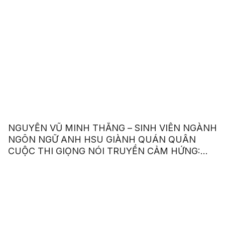
NGUYỄN VŨ MINH THẮNG – SINH VIÊN NGÀNH
NGÔN NGỮ ANH HSU GIÀNH QUÁN QUÂN
CUỘC THI GIỌNG NÓI TRUYỀN CẢM HỨNG:
“OUR VOICE – OUR CHOICE 2023”