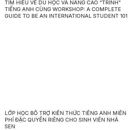
TÌM HIỂU VỀ DU HỌC VÀ NÂNG CAO “TRÌNH”
TIẾNG ANH CÙNG WORKSHOP: A COMPLETE
GUIDE TO BE AN INTERNATIONAL STUDENT 101
LỚP HỌC BỔ TRỢ KIẾN THỨC TIẾNG ANH MIỄN
PHÍ ĐẶC QUYỀN RIÊNG CHO SINH VIÊN NHÀ
SEN