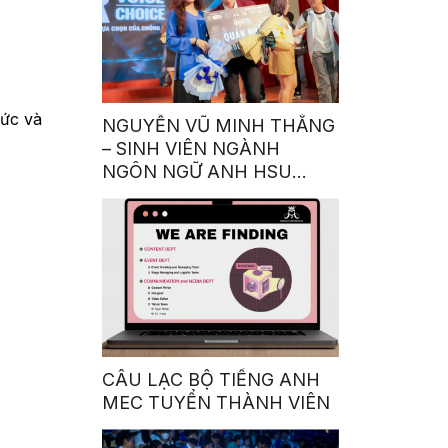
hức và
NGUYỄN VŨ MINH THẮNG
– SINH VIÊN NGÀNH
NGÔN NGỮ ANH HSU
GIÀNH QUÁN QUÂN
CUỘC THI GIỌNG NÓI
TRUYỀN CẢM HỨNG:
“OUR VOICE – OUR
CHOICE 2023”
CÂU LẠC BỘ TIẾNG ANH
MEC TUYỂN THÀNH VIÊN