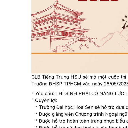
CLB Tiếng Trung HSU sẽ mở một cuộc thi để 
Trường ĐHSP TPHCM vào ngày 26/05/2023
Yêu cầu: THÍ SINH PHẢI CÓ NĂNG LỰ
Quyền lợi:
Trường Đại học Hoa Sen sẽ hỗ trợ đưa đ
Được giảng viên Chương trình Ngoại ngữ 
Được hỗ trợ hoàn toàn trang phục biểu 
Được hỗ trợ vũ đạo hoặc luyện thanh nh