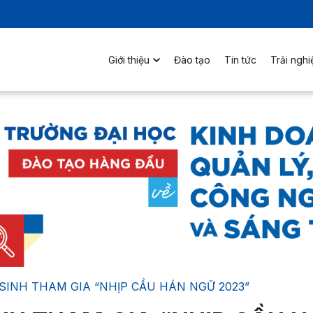
Giới thiệu
Đào tạo
Tin tức
Trải ngh
SINH THAM GIA “NHỊP CẦU HÁN NGỮ 2023”