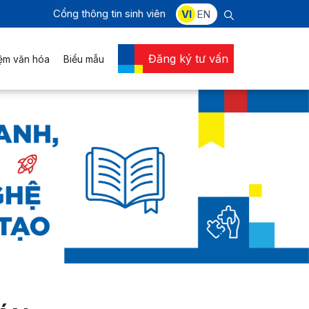
Cổng thông tin sinh viên
VI
EN
Đăng ký tư vấn
iệm văn hóa
Biểu mẫu