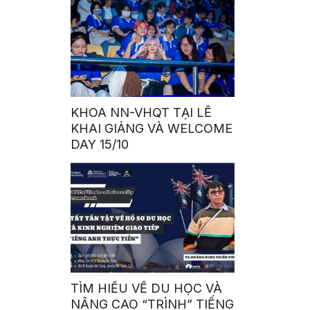
KHOA NN-VHQT TẠI LỄ
KHAI GIẢNG VÀ WELCOME
DAY 15/10
TÌM HIỂU VỀ DU HỌC VÀ
NÂNG CAO “TRÌNH” TIẾNG