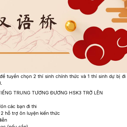
tuyển chọn 2 thí sinh chính thức và 1 thí sinh dự bị đi t
.
C TIẾNG TRUNG TƯƠNG ĐƯƠNG HSK3 TRỞ LÊN
ón các bạn đi thi
2 hỗ trợ ôn luyện kiến thức
diễn
ạc (nếu cần)