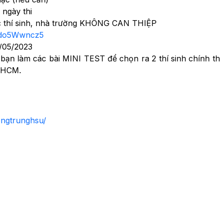
 ngày thi
các thí sinh, nhà trường KHÔNG CAN THIỆP
ozdo5Wwncz5
/05/2023
bạn làm các bài MINI TEST để chọn ra 2 thí sinh chính t
TPHCM.
engtrunghsu/