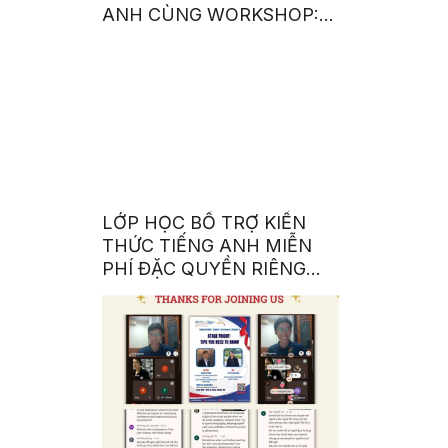
ANH CÙNG WORKSHOP: A
COMPLETE GUIDE TO BE
AN INTERNATIONAL
STUDENT 101
LỚP HỌC BỔ TRỢ KIẾN
THỨC TIẾNG ANH MIỄN
PHÍ ĐẶC QUYỀN RIÊNG
CHO SINH VIÊN NHÀ SEN