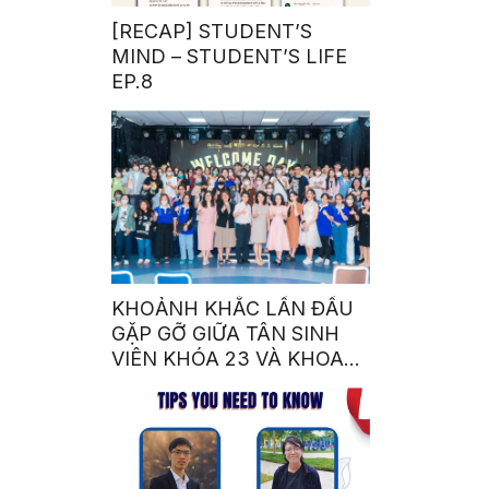
[RECAP] STUDENT’S
MIND – STUDENT’S LIFE
EP.8
KHOẢNH KHẮC LẦN ĐẦU
GẶP GỠ GIỮA TÂN SINH
VIÊN KHÓA 23 VÀ KHOA
NGÔN NGỮ – VĂN HÓA
QUỐC TẾ NHÀ SEN