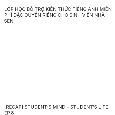
LỚP HỌC BỔ TRỢ KIẾN THỨC TIẾNG ANH MIỄN
PHÍ ĐẶC QUYỀN RIÊNG CHO SINH VIÊN NHÀ
SEN
[RECAP] STUDENT’S MIND – STUDENT’S LIFE
EP.8