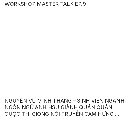
WORKSHOP MASTER TALK EP.9
NGUYỄN VŨ MINH THẮNG – SINH VIÊN NGÀNH
NGÔN NGỮ ANH HSU GIÀNH QUÁN QUÂN
CUỘC THI GIỌNG NÓI TRUYỀN CẢM HỨNG:
“OUR VOICE – OUR CHOICE 2023”