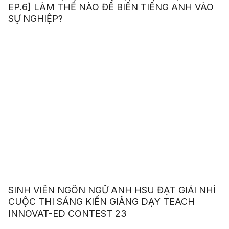
EP.6] LÀM THẾ NÀO ĐỂ BIẾN TIẾNG ANH VÀO
SỰ NGHIỆP?
SINH VIÊN NGÔN NGỮ ANH HSU ĐẠT GIẢI NHÌ
CUỘC THI SÁNG KIẾN GIẢNG DẠY TEACH
INNOVAT-ED CONTEST 23