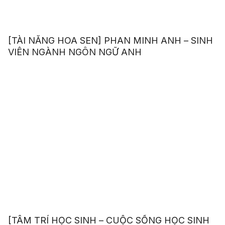
[TÀI NĂNG HOA SEN] PHAN MINH ANH – SINH
VIÊN NGÀNH NGÔN NGỮ ANH
[TÂM TRÍ HỌC SINH – CUỘC SỐNG HỌC SINH