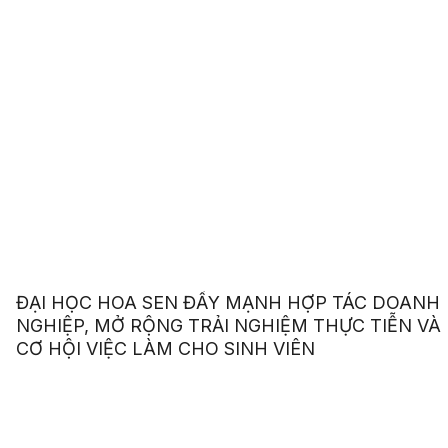
ĐẠI HỌC HOA SEN ĐẨY MẠNH HỢP TÁC DOANH
NGHIỆP, MỞ RỘNG TRẢI NGHIỆM THỰC TIỄN VÀ
CƠ HỘI VIỆC LÀM CHO SINH VIÊN