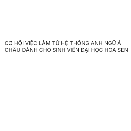
CƠ HỘI VIỆC LÀM TỪ HỆ THỐNG ANH NGỮ Á
CHÂU DÀNH CHO SINH VIÊN ĐẠI HỌC HOA SEN