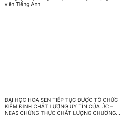
viên Tiếng Anh
ĐẠI HỌC HOA SEN TIẾP TỤC ĐƯỢC TỔ CHỨC
KIỂM ĐỊNH CHẤT LƯỢNG UY TÍN CỦA ÚC –
NEAS CHỨNG THỰC CHẤT LƯỢNG CHƯƠNG
TRÌNH ANH VĂN GIAO TIẾP QUỐC TẾ