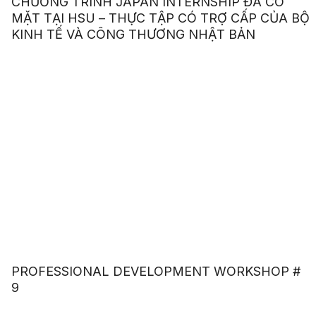
CHƯƠNG TRÌNH JAPAN INTERNSHIP ĐÃ CÓ
MẶT TẠI HSU – THỰC TẬP CÓ TRỢ CẤP CỦA BỘ
KINH TẾ VÀ CÔNG THƯƠNG NHẬT BẢN
PROFESSIONAL DEVELOPMENT WORKSHOP #
9