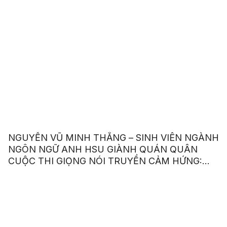
NGUYỄN VŨ MINH THẮNG – SINH VIÊN NGÀNH
NGÔN NGỮ ANH HSU GIÀNH QUÁN QUÂN
CUỘC THI GIỌNG NÓI TRUYỀN CẢM HỨNG:
“OUR VOICE – OUR CHOICE 2023”