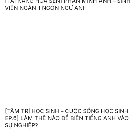
[TÀI NĂNG HOA SEN] PHAN MINH ANH – SINH
VIÊN NGÀNH NGÔN NGỮ ANH
[TÂM TRÍ HỌC SINH – CUỘC SỐNG HỌC SINH
EP.6] LÀM THẾ NÀO ĐỂ BIẾN TIẾNG ANH VÀO
SỰ NGHIỆP?