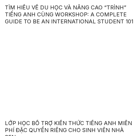
TÌM HIỂU VỀ DU HỌC VÀ NÂNG CAO “TRÌNH”
TIẾNG ANH CÙNG WORKSHOP: A COMPLETE
GUIDE TO BE AN INTERNATIONAL STUDENT 101
LỚP HỌC BỔ TRỢ KIẾN THỨC TIẾNG ANH MIỄN
PHÍ ĐẶC QUYỀN RIÊNG CHO SINH VIÊN NHÀ