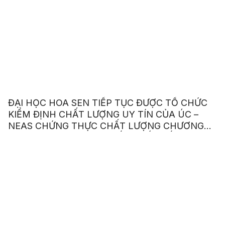
ĐẠI HỌC HOA SEN TIẾP TỤC ĐƯỢC TỔ CHỨC
KIỂM ĐỊNH CHẤT LƯỢNG UY TÍN CỦA ÚC –
NEAS CHỨNG THỰC CHẤT LƯỢNG CHƯƠNG
TRÌNH ANH VĂN GIAO TIẾP QUỐC TẾ