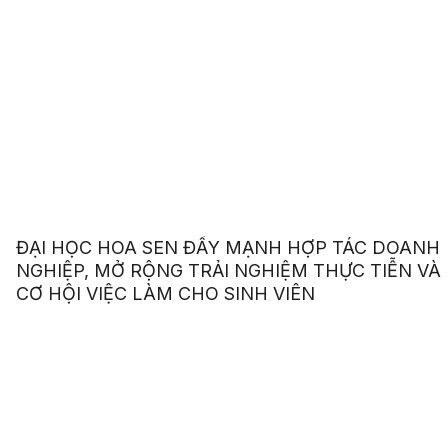
ĐẠI HỌC HOA SEN ĐẨY MẠNH HỢP TÁC DOANH
NGHIỆP, MỞ RỘNG TRẢI NGHIỆM THỰC TIỄN VÀ
CƠ HỘI VIỆC LÀM CHO SINH VIÊN