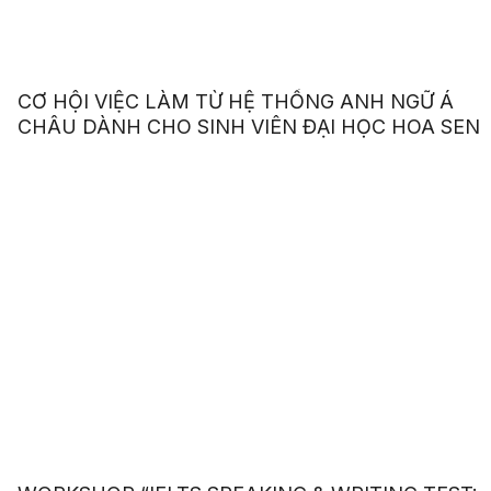
CƠ HỘI VIỆC LÀM TỪ HỆ THỐNG ANH NGỮ Á
CHÂU DÀNH CHO SINH VIÊN ĐẠI HỌC HOA SEN