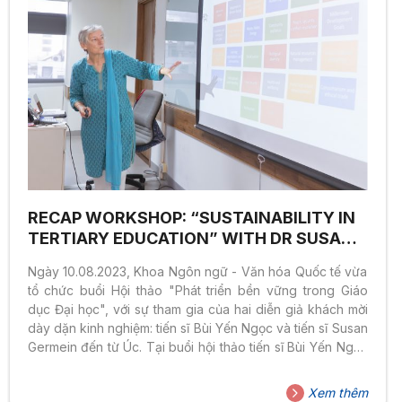
RECAP WORKSHOP: “SUSTAINABILITY IN
TERTIARY EDUCATION” WITH DR SUSAN
GERMEIN
Ngày 10.08.2023, Khoa Ngôn ngữ - Văn hóa Quốc tế vừa
tổ chức buổi Hội thảo "Phát triển bền vững trong Giáo
dục Đại học", với sự tham gia của hai diễn giả khách mời
dày dặn kinh nghiệm: tiến sĩ Bùi Yến Ngọc và tiến sĩ Susan
Germein đến từ Úc. Tại buổi hội thảo tiến sĩ Bùi Yến Ngọc
và tiến sĩ Susan Germein đã trực tiếp chia sẻ những kinh
nghiệm nhiều năm nghiên cứu trong lĩnh vực giáo dục của
Xem thêm