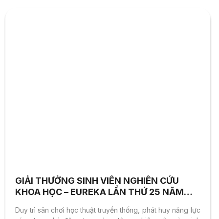
“This is your moment”-The Making of a Generation?
Personal Edge RMIT Workshop, Aug 2, 2017, Ho Chi Minh
City/Vietnam. Denis-Delacour Christopher (2017). Great
Expectations and Higher Education in Vietnam/Cultural
understanding of Vietnamese students’ needs. WACE...
GIẢI THƯỞNG SINH VIÊN NGHIÊN CỨU
KHOA HỌC – EUREKA LẦN THỨ 25 NĂM
2023
Duy trì sân chơi học thuật truyền thống, phát huy năng lực