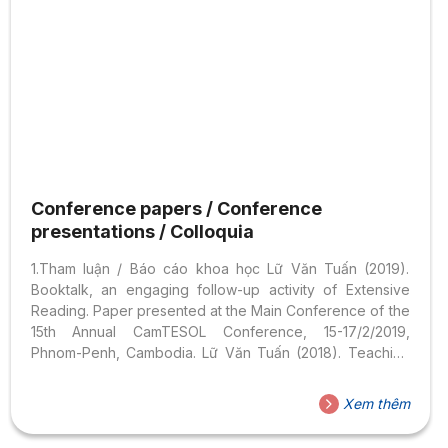
Conference papers / Conference
presentations / Colloquia
1.Tham luận / Báo cáo khoa học Lữ Văn Tuấn (2019).
Booktalk, an engaging follow-up activity of Extensive
Reading. Paper presented at the Main Conference of the
15th Annual CamTESOL Conference, 15-17/2/2019,
Phnom-Penh, Cambodia. Lữ Văn Tuấn (2018). Teaching
English pronunciation with an online tool – YouGlish.
Paper presented at the Research Symposium of the 14th
Xem thêm
Annual CamTESOL Conference, 09-11/2/2018, Phnom-
Penh, Cambodia. Denis-Delacour Christopher (2017).