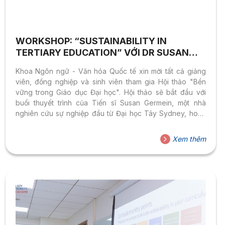
WORKSHOP: “SUSTAINABILITY IN
TERTIARY EDUCATION” VỚI DR SUSAN
GERMEIN
Khoa Ngôn ngữ - Văn hóa Quốc tế xin mời tất cả giảng
viên, đồng nghiệp và sinh viên tham gia Hội thảo "Bền
vững trong Giáo dục Đại học". Hội thảo sẽ bắt đầu với
buổi thuyết trình của Tiến sĩ Susan Germein, một nhà
nghiên cứu sự nghiệp đầu từ Đại học Tây Sydney, hoàn
thành luận án tiến sĩ về Giáo dục vào năm 2022 với một
dự án nghiên cứu tại vùng nông thôn Uttarakhand.
Xem thêm