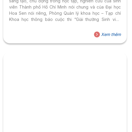
sáng tạo, chủ động trong học tập, nghiên cứu của sinh
viên Thành phố Hồ Chí Minh nói chung và của Đại học
Hoa Sen nói riêng, Phòng Quản lý khoa học – Tạp chí
Khoa học thông báo cuộc thi “Giải thưởng Sinh viên
Nghiên cứu khoa học – Eureka, lần thứ 25 năm 2023” do
Thành đoàn TP.HCM tổ chức.
Xem thêm