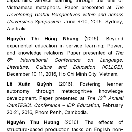
capabilities: Service learning through the lens of
Vietnamese metaphors. Paper presented at
The
Developing Global Perspectives within and across
Universities Symposium
, June 9-10, 2016, Sydney,
Australia.
Nguyễn Thị Hồng Nhung
(2016). Beyond
experiential education in service learning: Power,
and knowledge relations. Paper presented at
The
th
6
International Conference on Language,
Literature, Culture and Education (ICLLCE)
,
December 10-11, 2016, Ho Chi Minh City, Vietnam.
Lê
Xuân
Quỳnh
(2016). Fostering learner
autonomy through metacognitive knowledge
th
development. Paper presented at
The
12
Annual
CamTESOL Conference – IDP Education
, February
20-21, 2016, Phom Penh, Cambodia.
Nguyễn Thu Hương
(2016). The effects of
structure-based production tasks on English non-