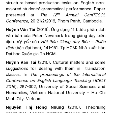
structure-based production tasks on English non-
majored students’ grammatical performance. Paper
th
presented at
The
12
Annual CamTESOL
Conference
, 20-21/2/2016, Phom Penh, Cambodia.
Huỳnh Văn Tài
(2016). Ứng dụng 11 bước phân tích
văn bản của Peter Newmark trong giảng dạy biên
dịch.
Kỷ yếu
của
Hội thảo Giảng dạy Biên – Phiên
dịch
(bậc đại học), 141-151. Tp.HCM: Nhà xuất bản
Đại học Quốc gia Tp.HCM.
Huỳnh Văn Tài
(2016). Cultural matters and some
suggestions for dealing with them in translation
classes. In
The proceedings of the International
Conference on English Language Teaching
(
ICELT
2016
), 287-302, University of Social Sciences and
Humanities, Vietnam National University – Ho Chi
Minh City, Vietnam.
Nguyễn Thị Hồng Nhung
(2016). Theorising