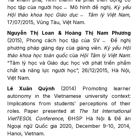
học tập của người học ̶ Mô hình đề nghị.
Kỷ yếu
Hội thảo khoa học Giáo dục
̶
Tâm lý Việt Nam
,
17/07/2015, Vũng Tàu, Việt Nam.
Nguyễn
Thị
Loan
& Hoàng Thị Nam Phương
(2015), Phong cách học tập của SV ̶ Đề nghị
phương pháp giảng dạy của giảng viên.
Kỷ yếu Hội
thảo khoa học toàn quốc
của
Hội Tâm lý Việt Nam
:
“Tâm lý học và Giáo dục học với phát triển phẩm
chất và năng lực người học”, 26/12/2015, Hà Nội,
Việt Nam.
Lê
Xuân
Quỳnh
(2014) Promoting learner
autonomy in the Vietnamese university context:
Implications from students’ perceptions of their
roles. Paper presented at
The 1st International
VietTESOL Conference
, ĐHSP Hà Nội & Đề án
Ngoại ngữ Quốc gia 2020, December 9-10, 2014,
Hanoi, Vietnam.