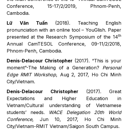
Conference, 15-17/2/2019, Phnom-Penh,
Cambodia.
Lữ Văn Tuấn
(2018). Teaching English
pronunciation with an online tool – YouGlish. Paper
th
presented at the Research Symposium of the 14
Annual CamTESOL Conference, 09-11/2/2018,
Phnom-Penh, Cambodia.
Denis-Delacour Christopher
(2017). “This is your
moment”-The Making of a Generation?
Personal
Edge RMIT Workshop
, Aug 2, 2017, Ho Chi Minh
City/Vietnam.
Denis-Delacour Christopher
(2017). Great
Expectations and Higher Education in
Vietnam/Cultural understanding of Vietnamese
students’ needs.
WACE Delegation 20th World
Conference
, Jun 10, 2017, Ho Chi Minh
City/Vietnam-RMIT Vietnam/Saigon South Campus.