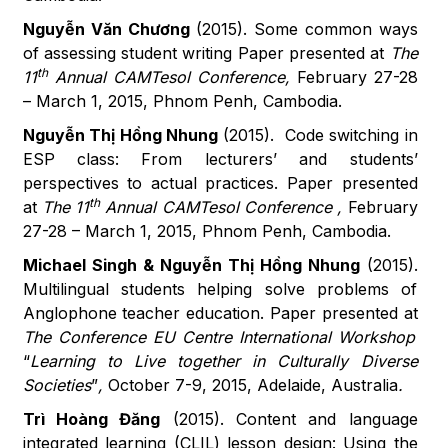
Nguyễn Văn Chương
(2015). Some common ways
of assessing student writing Paper presented at
The
th
11
Annual CAMTesol Conference,
February 27-28
– March 1, 2015, Phnom Penh, Cambodia.
Nguyễn Thị Hồng Nhung
(2015). Code switching in
ESP class: From lecturers’ and students’
perspectives to actual practices. Paper presented
th
at
The 11
Annual CAMTesol Conference ,
February
27-28 – March 1, 2015, Phnom Penh, Cambodia.
Michael Singh & Nguyễn Thị Hồng Nhung
(2015).
Multilingual students helping solve problems of
Anglophone teacher education. Paper presented at
The Conference EU Centre International Workshop
“
Learning to Live together in Culturally Diverse
Societies
”
,
October 7-9, 2015, Adelaide, Australia
.
Trì Hoàng Đăng
(2015). Content and language
integrated learning (CLIL) lesson design: Using the