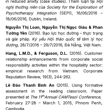
in reduced anxity (case studies). Tham luận tại
Hội
nghị thường niên
của
Society for the Exploration of
Psychotherapy Integration
(SEPI), 16/06/2016 –
18/06/2016, Dublin, Ireland.
Nguyễn Thị Loan, Nguyễn Thị Ngọc Giàu & Phan
Tường Yên
(2016). Bạo lực học đường – thực trạng
và giải pháp.
Kỷ yếu Hội thảo quốc tế tâm lý học
đường
, 28/7/2016 – 29/7/2016, Đà Nẵng, Việt Nam.
Hang, L.M.D., & Ferguson, D.L.
(2016). Customer
relationship enhancements from corporate social
responsibility activities within the hospitality sector:
empirical research from Vietnam. Corporate
Reputation Review, 19(3), 244-262.
Lê Đào Thanh Bình An
(2015). Using formative
assessment in the reading classroom. Paper
th
presented at
The
11
Annual CAMTesol Conference,
February 27-28 – March 1, 2015, Phnom Penh,
Cambodia.