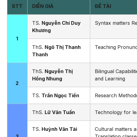
STT
DIỄN GIẢ
ĐỀ TÀI
TS.
Nguyễn Chí Duy
Syntax matters Re
Khương
1
ThS.
Ngô Thị Thanh
Teaching Pronunc
Thanh
ThS.
Nguyễn Thị
Bilingual Capabili
Hồng Nhung
and Learning
2
TS.
Trần Ngọc Tiến
Research Method
ThS.
Lữ Văn Tuấn
Technology for le
TS.
Huỳnh Văn Tài
Cultural matters a
3
Translation classe