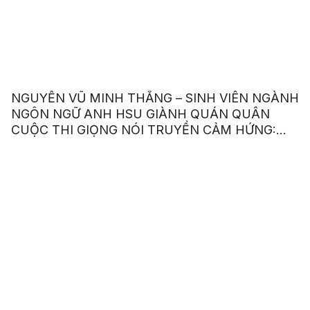
NGUYỄN VŨ MINH THẮNG – SINH VIÊN NGÀNH
NGÔN NGỮ ANH HSU GIÀNH QUÁN QUÂN
CUỘC THI GIỌNG NÓI TRUYỀN CẢM HỨNG:
“OUR VOICE – OUR CHOICE 2023”