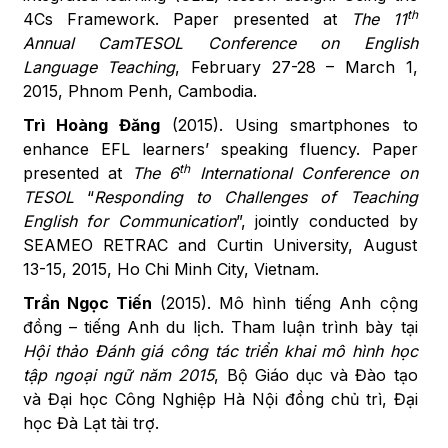
th
4Cs Framework. Paper presented at
The 11
Annual CamTESOL Conference on English
Language Teaching
, February 27-28 – March 1,
2015, Phnom Penh, Cambodia.
Trì Hoàng Đăng
(2015). Using smartphones to
enhance EFL learners’ speaking fluency. Paper
th
presented at
The 6
International Conference on
TESOL
“
Responding to Challenges of Teaching
English for Communication
”, jointly conducted by
SEAMEO RETRAC and Curtin University, August
13-15, 2015, Ho Chi Minh City, Vietnam.
Trần Ngọc Tiến
(2015). Mô hình tiếng Anh cộng
đồng – tiếng Anh du lịch. Tham luận trình bày tại
Hội thảo Đánh giá công tác triển khai mô hình học
tập ngoại ngữ năm 2015
, Bộ Giáo dục và Đào tạo
và Đại học Công Nghiệp Hà Nội đồng chủ trì, Đại
học Đà Lạt tài trợ.