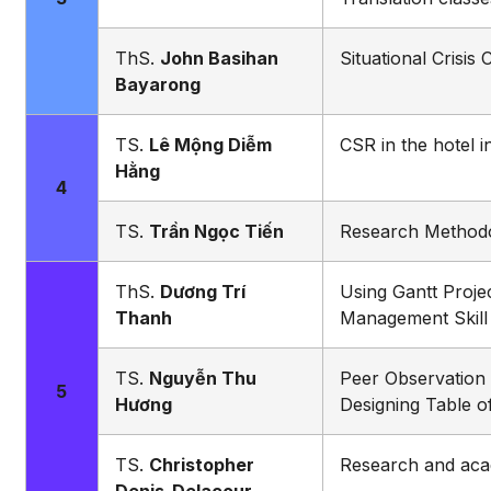
ThS.
John Basihan
Situational Crisi
Bayarong
TS.
Lê Mộng Diễm
CSR in the hotel i
Hằng
4
TS.
Trần Ngọc Tiến
Research Method
ThS.
Dương Trí
Using Gantt Proje
Thanh
Management Skill 
TS.
Nguyễn Thu
Peer Observation
5
Hương
Designing Table of
TS.
Christopher
Research and aca