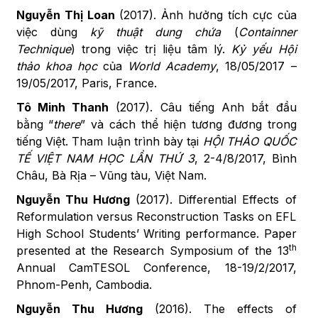
Nguyễn
Thị
Loan
(2017). Ảnh hưởng tích cực của
việc dùng
kỹ thuật
dung chứa
(
Containner
Technique
) trong việc trị liệu tâm lý.
Kỷ yếu Hội
thảo khoa học
của
World Academy
, 18/05/2017 –
19/05/2017, Paris, France.
Tô Minh Thanh
(2017). Câu tiếng Anh bắt đầu
bằng “
there
” và cách thể hiện tương đương trong
tiếng Việt. Tham luận trình bày tại
HỘI THẢO QUỐC
TẾ VIỆT NAM HỌC LẦN THỨ 3
, 2-4/8/2017, Bình
Châu, Bà Rịa – Vũng tàu, Việt Nam.
Nguyễn Thu Hương
(2017). Differential Effects of
Reformulation versus Reconstruction Tasks on EFL
High School Students’ Writing performance. Paper
th
presented at the Research Symposium of the 13
Annual CamTESOL Conference, 18-19/2/2017,
Phnom-Penh, Cambodia.
Nguyễn Thu Hương
(2016). The effects of