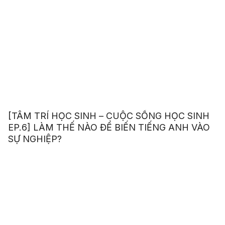
[TÂM TRÍ HỌC SINH – CUỘC SỐNG HỌC SINH
EP.6] LÀM THẾ NÀO ĐỂ BIẾN TIẾNG ANH VÀO
SỰ NGHIỆP?