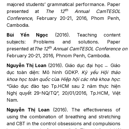
majored students’ grammatical performance. Paper
th
presented at
The
12
Annual CamTESOL
Conference
, February 20-21, 2016, Phom Penh,
Cambodia.
Bùi
Yến Ngọc
(2016). Teaching content
subjects: Problems and solutions. Paper
th
presented at
The 12
Annual CamTESOL Conference on E
February 20-21, 2016, Phnom Penh, Cambodia.
Nguyễn Thị Loan
(2016). Giáo dục đại học ̶ Giáo
dục toàn diện: Mô hình GDKP.
Kỷ yếu Hội thảo
khoa học toàn quốc
của
Hiệp hội các nhà khoa học
:
“Giáo dục đào tạo Tp.HCM sau 2 năm thực hiện
Nghị quyết 29-NQ/TQ”, 20/01/2016, Tp.HCM, Việt
Nam.
Nguyễn Thị Loan
(2016). The effectiveness of
using the combination of breathing and stretching
and CBT in the control obsessions and compulsions