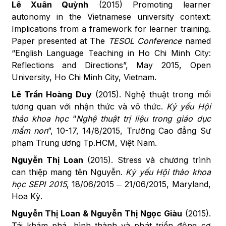
Lê
Xuân
Quỳnh
(2015) Promoting learner
autonomy in the Vietnamese university context:
Implications from a framework for learner training.
Paper presented at The
TESOL
Conference
named
“English Language Teaching in Ho Chi Minh City:
Reflections and Directions”, May 2015, Open
University, Ho Chi Minh City, Vietnam.
Lê Trần Hoàng Duy
(2015). Nghệ thuật trong mối
tương quan với nhận thức và vô thức.
Kỷ yếu Hội
thảo khoa học
“
Nghệ thuật trị liệu trong giáo dục
mầm non
”, 10-17, 14/8/2015, Trường Cao đẳng Sư
phạm Trung ương Tp.HCM, Việt Nam.
Nguyễn Thị
Loan
(2015). Stress và chương trình
can thiệp mang tên Nguyễn.
Kỷ yếu Hội thảo khoa
học SEPI 2015
, 18/06/2015 ̶ 21/06/2015, Maryland,
Hoa Kỳ.
Nguyễn Thị Loan & Nguyễn Thị Ngọc Giàu
(2015).
Tái khám phá, hình thành và phát triển động cơ