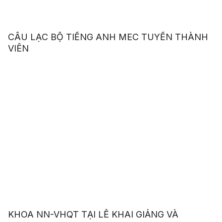
CÂU LẠC BỘ TIẾNG ANH MEC TUYỂN THÀNH
VIÊN
KHOA NN-VHQT TẠI LỄ KHAI GIẢNG VÀ