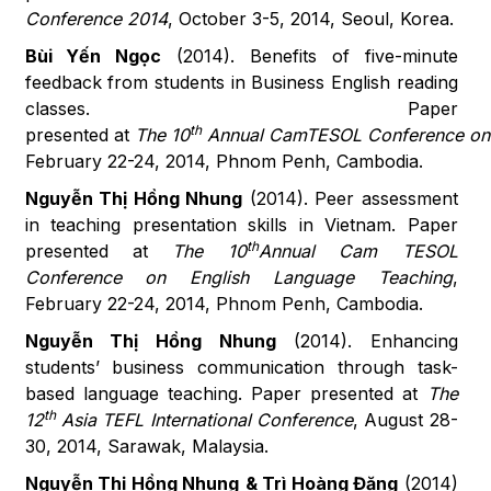
Conference 2014
, October 3-5, 2014, Seoul, Korea.
Bùi Yến
Ngọc
(2014). Benefits of five-minute
feedback from students in Business English reading
classes. Paper
th
presented at
The 10
Annual CamTESOL Conference on 
February 22-24, 2014, Phnom Penh, Cambodia.
Nguyễn Thị Hồng Nhung
(2014). Peer assessment
in teaching presentation skills in Vietnam. Paper
th
presented at
The
10
Annual
Cam
TESOL
Conference on English Language Teaching
,
February 22-24, 2014, Phnom Penh, Cambodia.
Nguyễn Thị Hồng Nhung
(2014). Enhancing
students’ business communication through task-
based language teaching. Paper presented at
The
th
12
Asia TEFL International Conference
, August 28-
30, 2014, Sarawak, Malaysia.
Nguyễn Thị Hồng Nhung
& Trì Hoàng Đăng
(2014)