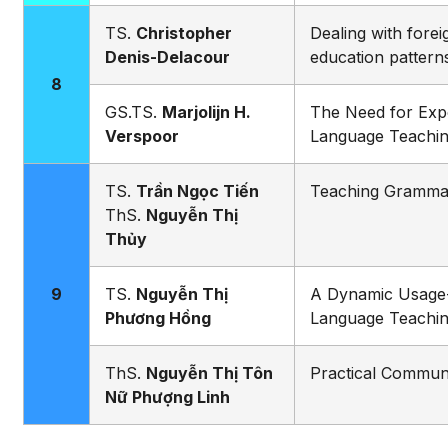
TS.
Christopher
Dealing with forei
Denis-Delacour
education pattern
8
GS.TS.
Marjolijn H.
The Need for Exp
Verspoor
Language Teachi
TS.
Trần Ngọc Tiến
Teaching Gramma
ThS.
Nguyễn Thị
Thủy
9
TS.
Nguyễn Thị
A Dynamic Usage
Phương Hồng
Language Teachi
ThS.
Nguyễn Thị Tôn
Practical Communic
Nữ Phượng Linh